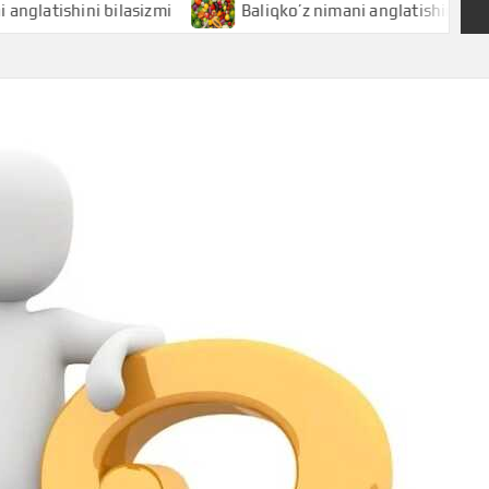
shini bilasizmi
Baliqko’z nimani anglatishini bilasizmi