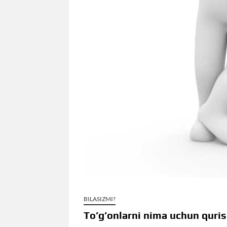
BILASIZMI?
To’g’onlarni nima uchun quri