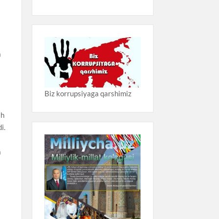
i
a
Biz korrupsiyaga qarshimiz
sh
i.
a