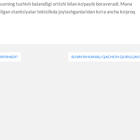
, suvning tushish balandligi ortishi bilan ko’payib boraveradi. Mana
ilgan stantsiyalar tekislikda joylashganlaridan ko’ra ancha ko’proq
URISHADI?
SUVAYSH KANALI QACHON QURILGAN