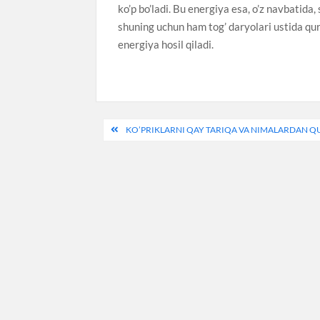
ko’p bo’ladi. Bu energiya esa, o’z navbatida
shuning uchun ham tog’ daryolari ustida qur
energiya hosil qiladi.
Post
KO’PRIKLARNI QAY TARIQA VA NIMALARDAN Q
menyusi