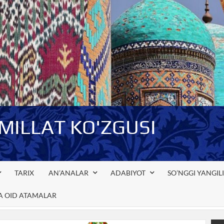
-MILLAT KO'ZGUSI
TARIX
AN’ANALAR
ADABIYOT
SO’NGGI YANGIL
GA OID ATAMALAR