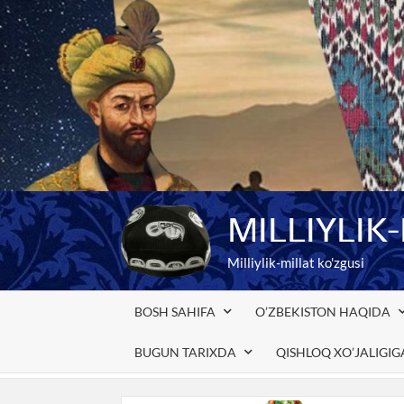
Skip
to
content
MILLIYLIK
Milliylik-millat ko'zgusi
BOSH SAHIFA
O’ZBEKISTON HAQIDA
BUGUN TARIXDA
QISHLOQ XO’JALIGI