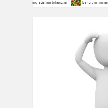
hi nimani anglatishini bilasizmi
Baliq uni nimani anglati