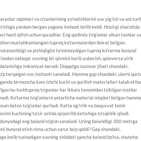
yolar oqimlari va o’zanlarining yo’nalishlarini suv yig’ish va uni turl
rishiga yordam bergan yagona inshoot bo’lib keldi. Hozirgi sharoitda
si hosil qilish uchun quradilar. Eng qadimiy to’g’onlar ulkan toshlar v
 bilan mustahkamlangan tuproq ko’tarmalardan iborat bo’lgan.
utanosibligi va pishiqligini ta’minlaydigan tuproq ko’tarma bunyod
g’ondan nafaqat suvning bir qismini burib yuborish, qolaversa yirik
dalanishga imkoniyat beradi. Diqqatga sazovar jihati shundaki,
p tarqalgan suv inshooti sanaladi. Hamma gap shundaki, ularni quri
ganda birmuncha kam ishchi kuchi va qurilish materiallari talab etilad
gan bu toshtuproq to’gonlar har ikkala tomonidan to’kilgan toshlar
adi. Ko’tarma to’g’onlarni yetarlicha material miqdori bo’lgan hamm
san beton to’g’onlar quriladi. Katta og’irlik va baquvvat temir
imi kuchining ta’sir ostida qo’porilib ketishiga to’sqinlik qiladi.
n dunyodagi eng baland to’g’on sanaladi. Uning balandligi 300 metrga
onni bunyod etish nima uchun zarur bo’p qoldi? Gap shundaki,
aga kelib tushadigan suvning shiddati qancha baland bo’lsa, shuncha