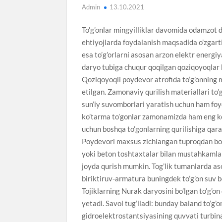
Admin
13.10.2021
To’g’onlar mingyilliklar davomida odamzot dar
ehtiyojlarda foydalanish maqsadida o’zgarti
esa to’g’orlarni asosan arzon elektr energiya
daryo tubiga chuqur qoqilgan qoziqoyoqlar
Qoziqoyoqli poydevor atrofida to’g’onning m
etilgan. Zamonaviy qurilish materiallari to’
sun’iy suvomborlari yaratish uchun ham foy
ko’tarma to’gonlar zamonamizda ham eng ko’
uchun boshqa to’gonlarning qurilishiga qara
Poydevori maxsus zichlangan tuproqdan bo’l
yoki beton toshtaxtalar bilan mustahkamlan
joyda qurish mumkin. Tog’lik tumanlarda aso
biriktiruv-armatura buningdek to’g’on suv bos
Tojiklarning Nurak daryosini bo’lgan to’g’o
yetadi. Savol tug’iladi: bunday baland to’g’
gidroelektrostantsiyasining quvvati turbin