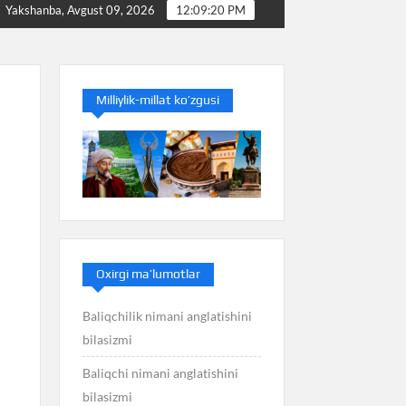
Baliq nimani anglatishini bilasizmi
Balans nimani a
Yakshanba, Avgust 09, 2026
12:09:21 PM
Milliylik-millat ko’zgusi
Oxirgi ma’lumotlar
Baliqchilik nimani anglatishini
bilasizmi
Baliqchi nimani anglatishini
bilasizmi