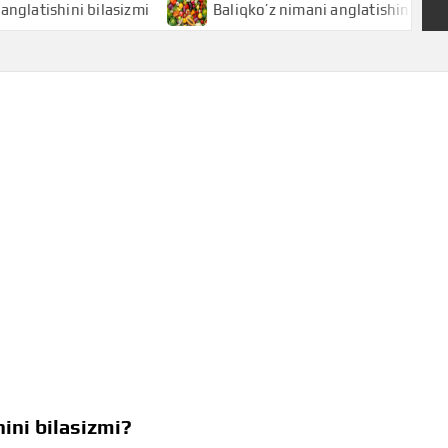
hini bilasizmi
Baliqko’z nimani anglatishini bilasizmi
nini bilasizmi?