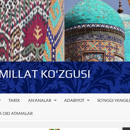
-MILLAT KO'ZGUSI
TARIX
AN’ANALAR
ADABIYOT
SO’NGGI YANGIL
GA OID ATAMALAR