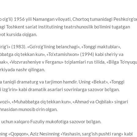
 o‘g‘li) 1956 yili Namangan viloyati, Chortoq tumanidagi Peshko‘rg‘o
gi Toshkent san’at institutining teatrshunoslik bo‘limini tugatgan
ot kursida o‘qigan.
rig‘i» (1983). «Go‘ro‘g‘lining belanchagi», «Tonggi maktublar»,
batga o‘q tekkan kun», «To‘xtamishxon» (1994) kabi she’riy va
ak», «Vozvrasheniye v Ferganu» to‘plamlari rus tilida, «Bilga To‘nyuq
rkiyada nashr qilingan.
irga taniqli dramaturg va tarjimon hamdir. Uning «Bekat», «Tonggi
 izg‘irin» kabi dramatik asarlari sovrinlarga sazovor bo‘lgan.
rvozi», «Muhabbatga o‘q tekkan kun», «Ahmad va Oqbilak» singari
ahnasidan munosib o‘rin olgan.
 uchun xalqaro Fuzuliy mukofotiga sazovor bo‘lgan.
ining «Qopqon», Aziz Nesinning «Yashasin, sarg‘ish pushti rang» kabi