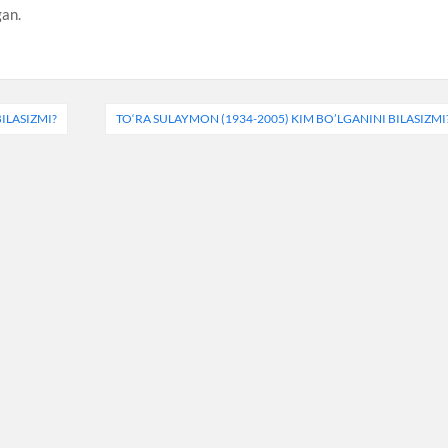
gan.
BILASIZMI?
TO‘RA SULAYMON (1934-2005) KIM BO’LGANINI BILASIZMI