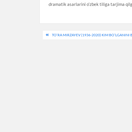
dramatik asarlarini o‘zbek tiliga tarjima qil
Post
TO‘RA MIRZAYEV (1936-2020) KIM BO’LGANINI 
menyusi