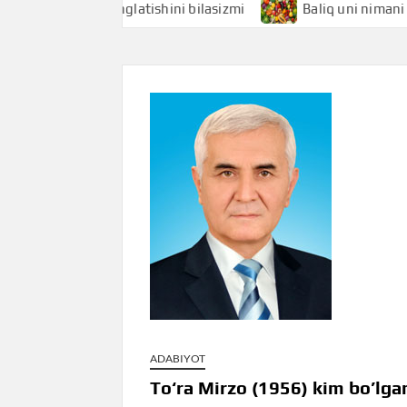
i nimani anglatishini bilasizmi
Baliq uni nimani anglatis
ADABIYOT
To‘ra Mirzo (1956) kim bo’lga