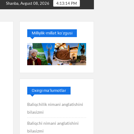
Baliq nimani anglatishini bilasizmi
Balans nimani an
Shanba, Avgust 08, 2026
4:13:14 PM
Milliylik-millat ko’zgusi
Oxirgi ma’lumotlar
Baliqchilik nimani anglatishini
bilasizmi
Baliqchi nimani anglatishini
bilasizmi