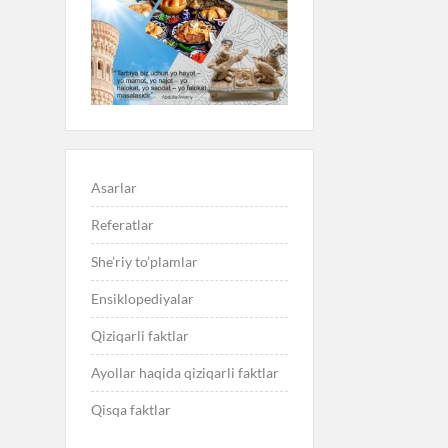
Asarlar
Referatlar
She’riy to’plamlar
Ensiklopediyalar
Qiziqarli faktlar
Ayollar haqida qiziqarli faktlar
Qisqa faktlar