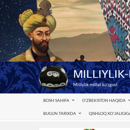
Skip
to
content
MILLIYLIK
Milliylik-millat ko'zgusi
BOSH SAHIFA
O’ZBEKISTON HAQIDA
BUGUN TARIXDA
QISHLOQ XO’JALIGI