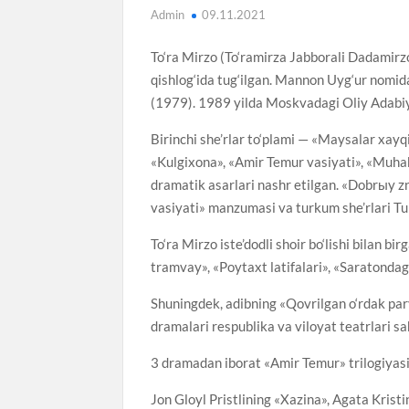
Admin
09.11.2021
To‘ra Mirzo (To‘ramirza Jabborali Dadamirzo
qishlog‘ida tug‘ilgan. Mannon Uyg‘ur nomida
(1979). 1989 yilda Moskvadagi Oliy Adabiy
Birinchi she’rlar to‘plami — «Maysalar xayqi
«Kulgixona», «Amir Temur vasiyati», «Muhab
dramatik asarlari nashr etilgan. «Dobrыy zn
vasiyati» manzumasi va turkum she’rlari Tu
To‘ra Mirzo iste’dodli shoir bo‘lishi bilan b
tramvay», «Poytaxt latifalari», «Saratondagi
Shuningdek, adibning «Qovrilgan o‘rdak pa
dramalari respublika va viloyat teatrlari s
3 dramadan iborat «Amir Temur» trilogiyasi
Jon Gloyl Pristlining «Xazina», Agata Krist