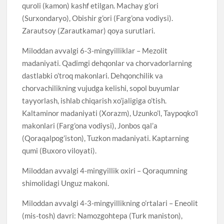
quroli (kamon) kashf etilgan. Machay g’ori
(Surxondaryo), Obishir g’ori (Farg’ona vodiysi).
Zarautsoy (Zarautkamar) qoya surutlari.
Miloddan avvalgi 6-3-mingyilliklar – Mezolit
madaniyati. Qadimgi dehqonlar va chorvadorlarning
dastlabki o’troq makonlari. Dehqonchilik va
chorvachilikning vujudga kelishi, sopol buyumlar
tayyorlash, ishlab chiqarish xo’jaligiga o’tish.
Kaltaminor madaniyati (Xorazm), Uzunko’l, Taypoqko’l
makonlari (Farg’ona vodiysi), Jonbos qal’a
(Qoraqalpog’iston), Tuzkon madaniyati. Kaptarning
qumi (Buxoro viloyati).
Miloddan avvalgi 4-mingyillik oxiri – Qoraqumning
shimolidagi Unguz makoni.
Miloddan avvalgi 4-3-mingyillikning o’rtalari – Eneolit
(mis-tosh) davri: Namozgohtepa (Turk maniston),