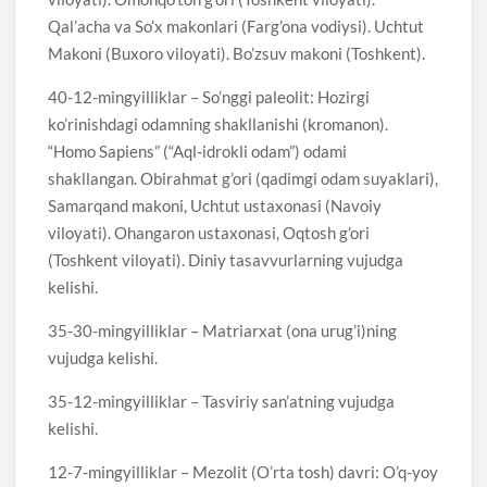
Qal’acha va So’x makonlari (Farg’ona vodiysi). Uchtut
Makoni (Buxoro viloyati). Bo’zsuv makoni (Toshkent).
40-12-mingyilliklar – So’nggi paleolit: Hozirgi
ko’rinishdagi odamning shakllanishi (kromanon).
“Homo Sapiens” (“Aql-idrokli odam”) odami
shakllangan. Obirahmat g’ori (qadimgi odam suyaklari),
Samarqand makoni, Uchtut ustaxonasi (Navoiy
viloyati). Ohangaron ustaxonasi, Oqtosh g’ori
(Toshkent viloyati). Diniy tasavvurlarning vujudga
kelishi.
35-30-mingyilliklar – Matriarxat (ona urug’i)ning
vujudga kelishi.
35-12-mingyilliklar – Tasviriy san’atning vujudga
kelishi.
12-7-mingyilliklar – Mezolit (O’rta tosh) davri: O’q-yoy