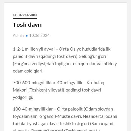
БЕЗ РУБРИКИ
Tosh davri
Admin
10.06.2024
1, 2-1 million yil avval – O’rta Osiyo hududlarida ilk
paleolit davri (qadimgi tosh davri). Selung’ur g’ori
(Farg’ona vodiysi)dan topilgan tosh qurollar va ibtidoiy
odam qoldiqlari.
700-600-mingyilliklar-40-mingyillik – Ko’lbuloq
Makoni (Toshkent viloyati)-qadimgi tosh davri
yodgorligi.
100-40-mingyilliklar – O’rta paleolit (Odam olovdan
foydalanishni o’rgandi)-Muste davri. Neandertal odami
to’dalari yashagan davr: Teshiktosh g’ori (Samarqand
viloyati). Omonqo’ton g’ori (Toshkent viloyati).