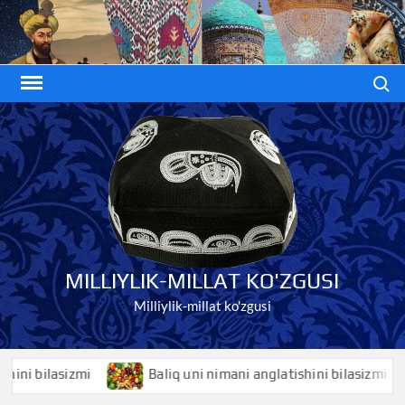
Skip
to
content
Search
MILLIYLIK-MILLAT KO'ZGUSI
Milliylik-millat ko'zgusi
bilasizmi
Baliq uni nimani anglatishini bilasizmi