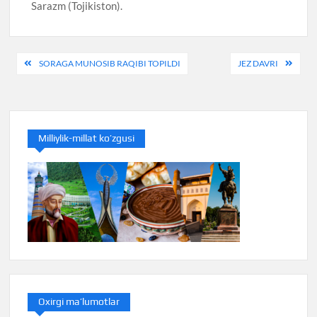
Sarazm (Tojikiston).
Post
SORAGA MUNOSIB RAQIBI TOPILDI
JEZ DAVRI
menyusi
Milliylik-millat ko’zgusi
Oxirgi ma’lumotlar