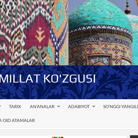
-MILLAT KO'ZGUSI
TARIX
AN’ANALAR
ADABIYOT
SO’NGGI YANGIL
GA OID ATAMALAR