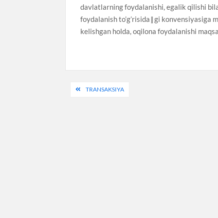
davlatlarning foydalanishi, egalik qilishi
foydalanish to’g’risida‖gi konvensiyasiga 
kelishgan holda, oqilona foydalanishi maqs
Post
TRANSAKSIYA
menyusi