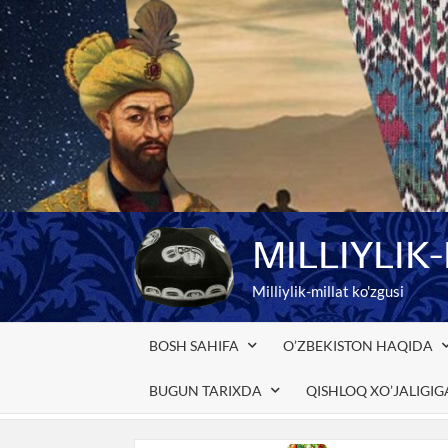
Skip
to
content
MILLIYLIK
Milliylik-millat ko'zgusi
BOSH SAHIFA
O’ZBEKISTON HAQIDA
BUGUN TARIXDA
QISHLOQ XO’JALIGI