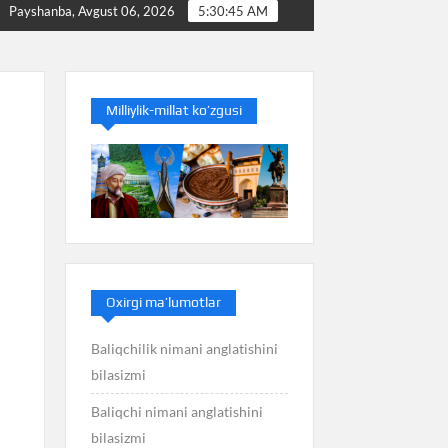
Baliq nimani anglatishini bilasizmi
Balans nimani a
Payshanba, Avgust 06, 2026
5:30:45 AM
Milliylik-millat ko’zgusi
Oxirgi ma’lumotlar
Baliqchilik nimani anglatishini
bilasizmi
Baliqchi nimani anglatishini
bilasizmi