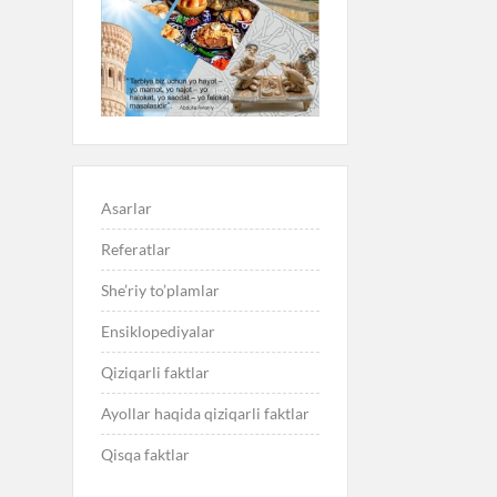
Asarlar
Referatlar
She’riy to’plamlar
Ensiklopediyalar
Qiziqarli faktlar
Ayollar haqida qiziqarli faktlar
Qisqa faktlar