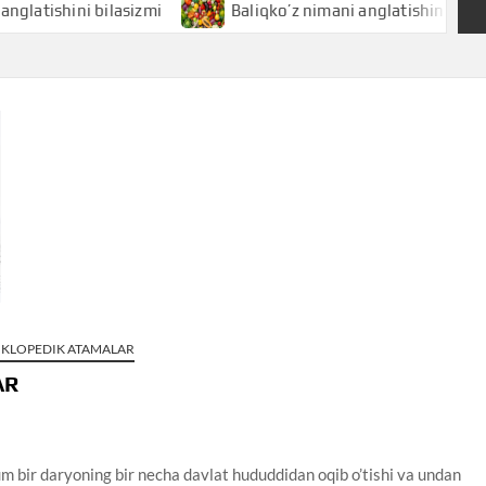
hini bilasizmi
Baliqko’z nimani anglatishini bilasizmi
SIKLOPEDIK ATAMALAR
AR
m bir daryoning bir necha davlat hududdidan oqib o’tishi va undan