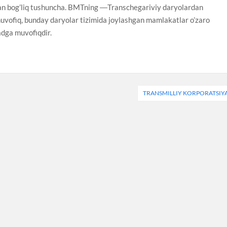
 bilan bog’liq tushuncha. BMTning ―Transchegariviy daryolardan
muvofiq, bunday daryolar tizimida joylashgan mamlakatlar o’zaro
adga muvofiqdir.
TRANSMILLIY KORPORATSIY