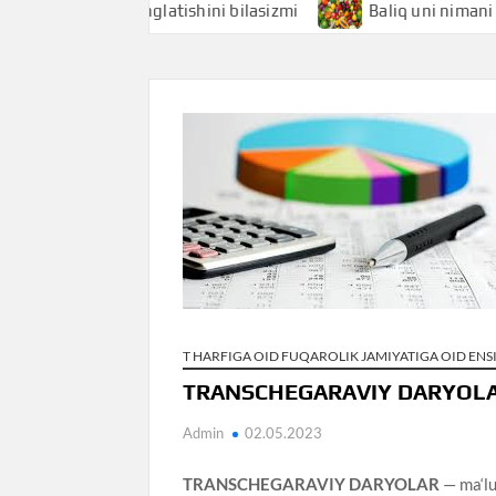
i nimani anglatishini bilasizmi
Baliq uni nimani anglatis
T HARFIGA OID FUQAROLIK JAMIYATIGA OID EN
TRANSCHEGARAVIY DARYOL
Admin
02.05.2023
TRANSCHEGARAVIY DARYOLAR
— ma‘lu