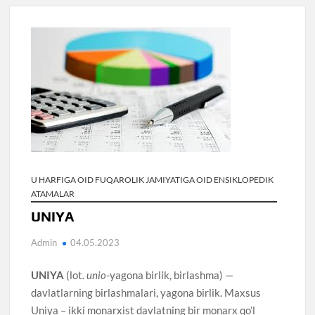
U HARFIGA OID FUQAROLIK JAMIYATIGA OID ENSIKLOPEDIK
ATAMALAR
UNIYA
Admin
04.05.2023
UNIYA
(lot
. unio
-yagona birlik, birlashma) —
davlatlarning birlashmalari, yagona birlik. Maxsus
Uniya – ikki monarxist davlatning bir monarx qo’l