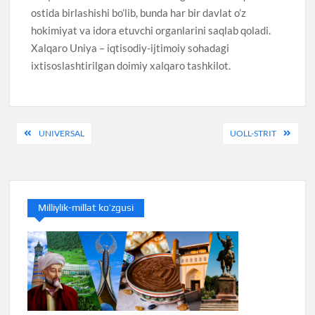
ostida birlashishi bo’lib, bunda har bir davlat o’z
hokimiyat va idora etuvchi organlarini saqlab qoladi.
Xalqaro Uniya – iqtisodiy-ijtimoiy sohadagi
ixtisoslashtirilgan doimiy xalqaro tashkilot.
Post
UNIVERSAL
UOLL-STRIT
menyusi
Milliylik-millat ko’zgusi