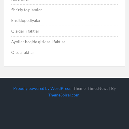
She’riy to’plamlar
Ensiklopediyalar
Qiziqarli faktlar
Ayollar haqida qiziqarli faktlar
Qisqa faktlar
Proudly powered by WordPress
|
Theme: TimesNews
|
By
ThemeSpiral.com
.