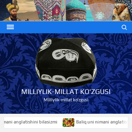
Skip
to
content
Search
MILLIYLIK-MILLAT KO'ZGUSI
Milliylik-millat ko'zgusi
 anglatishini bilasizmi
Baliq uni nimani anglatishini bil