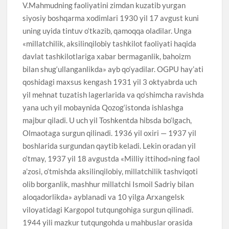
V.Mahmudning faoliyatini zimdan kuzatib yurgan
siyosiy boshqarma xodimlari 1930 yil 17 avgust kuni
uning uyida tintuv o‘tkazib, qamoqqa oladilar. Unga
«millatchilik, aksilinqilobiy tashkilot faoliyati haqida
davlat tashkilotlariga xabar bermaganlik, bahoizm
bilan shug‘ullanganlikda» ayb qo‘yadilar. OGPU hay’ati
qoshidagi maxsus kengash 1931 yil 3 oktyabrda uch
yil mehnat tuzatish lagerlarida va qo‘shimcha ravishda
yana uch yil mobaynida Qozog‘istonda ishlashga
majbur qiladi. U uch yil Toshkentda hibsda bo‘lgach,
Olmaotaga surgun qilinadi. 1936 yil oxiri — 1937 yil
boshlarida surgundan qaytib keladi. Lekin oradan yil
o‘tmay, 1937 yil 18 avgustda «Milliy ittihod»ning faol
a’zosi, o‘tmishda aksilinqilobiy, millatchilik tashviqoti
olib borganlik, mashhur millatchi Ismoil Sadriy bilan
aloqadorlikda» ayblanadi va 10 yilga Arxangelsk
viloyatidagi Kargopol tutqungohiga surgun qilinadi.
1944 yili mazkur tutqungohda u mahbuslar orasida