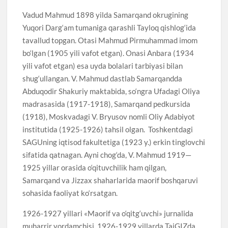
Vadud Mahmud 1898 yilda Samarqand okrugining
Yuqori Darg‘am tumaniga qarashli Tayloq qishlog‘ida
tavallud topgan. Otasi Mahmud Pirmuhammad imom
bo‘lgan (1905 yili vafot etgan). Onasi Anbara (1934
yili vafot etgan) esa uyda bolalari tarbiyasi bilan
shug‘ullangan. V. Mahmud dastlab Samarqandda
Abduqodir Shakuriy maktabida, so‘ngra Ufadagi Oliya
madrasasida (1917-1918), Samarqand pedkursida
(1918), Moskvadagi V. Bryusov nomli Oliy Adabiyot
institutida (1925-1926) tahsil olgan. Toshkentdagi
SAGUning iqtisod fakultetiga (1923 y.) erkin tinglovchi
sifatida qatnagan. Ayni chog‘da, V. Mahmud 1919—
1925 yillar orasida o‘qituvchilik ham qilgan,
Samarqand va Jizzax shaharlarida maorif boshqaruvi
sohasida faoliyat ko‘rsatgan.
1926-1927 yillari «Maorif va o‘qitg‘uvchi» jurnalida
muharrir yordamchisi, 1926-1929 yillarda TajGIZda