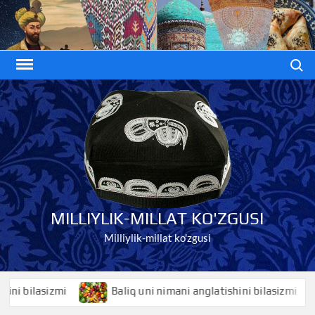
Skip
to
content
Search
MILLIYLIK-MILLAT KO'ZGUSI
Milliylik-millat ko'zgusi
lasizmi
Baliq uni nimani anglatishini bilasizmi
B