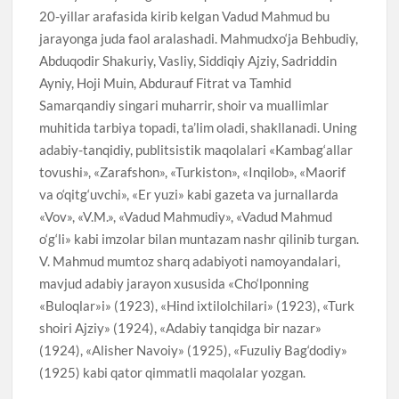
20-yillar arafasida kirib kelgan Vadud Mahmud bu
jarayonga juda faol aralashadi. Mahmudxo‘ja Behbudiy,
Abduqodir Shakuriy, Vasliy, Siddiqiy Ajziy, Sadriddin
Ayniy, Hoji Muin, Abdurauf Fitrat va Tamhid
Samarqandiy singari muharrir, shoir va muallimlar
muhitida tarbiya topadi, ta’lim oladi, shakllanadi. Uning
adabiy-tanqidiy, publitsistik maqolalari «Kambag‘allar
tovushi», «Zarafshon», «Turkiston», «Inqilob», «Maorif
va o‘qitg‘uvchi», «Er yuzi» kabi gazeta va jurnallarda
«Vov», «V.M.», «Vadud Mahmudiy», «Vadud Mahmud
o‘g‘li» kabi imzolar bilan muntazam nashr qilinib turgan.
V. Mahmud mumtoz sharq adabiyoti namoyandalari,
mavjud adabiy jarayon xususida «Cho‘lponning
«Buloqlar»i» (1923), «Hind ixtilolchilari» (1923), «Turk
shoiri Ajziy» (1924), «Adabiy tanqidga bir nazar»
(1924), «Alisher Navoiy» (1925), «Fuzuliy Bag‘dodiy»
(1925) kabi qator qimmatli maqolalar yozgan.