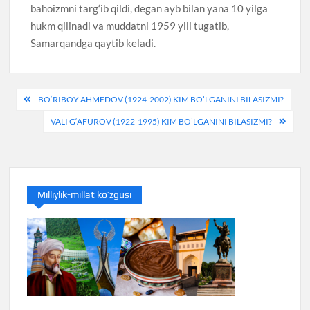
bahoizmni targ‘ib qildi, degan ayb bilan yana 10 yilga
hukm qilinadi va muddatni 1959 yili tugatib,
Samarqandga qaytib keladi.
Post
BO‘RIBOY AHMEDOV (1924-2002) KIM BO’LGANINI BILASIZMI?
menyusi
VALI G‘AFUROV (1922-1995) KIM BO’LGANINI BILASIZMI?
Milliylik-millat ko’zgusi