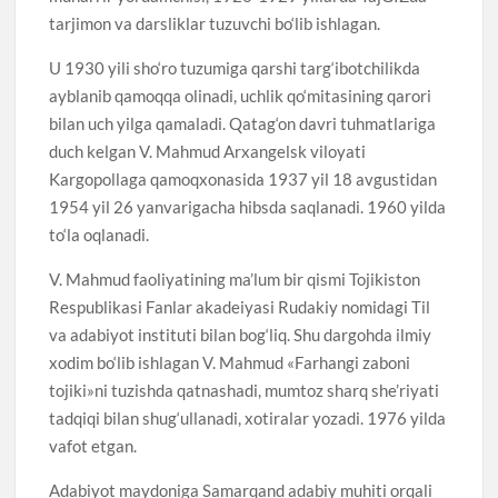
tarjimon va darsliklar tuzuvchi bo‘lib ishlagan.
U 1930 yili sho‘ro tuzumiga qarshi targ‘ibotchilikda
ayblanib qamoqqa olinadi, uchlik qo‘mitasining qarori
bilan uch yilga qamaladi. Qatag‘on davri tuhmatlariga
duch kelgan V. Mahmud Arxangelsk viloyati
Kargopollaga qamoqxonasida 1937 yil 18 avgustidan
1954 yil 26 yanvarigacha hibsda saqlanadi. 1960 yilda
to‘la oqlanadi.
V. Mahmud faoliyatining ma’lum bir qismi Tojikiston
Respublikasi Fanlar akadeiyasi Rudakiy nomidagi Til
va adabiyot instituti bilan bog‘liq. Shu dargohda ilmiy
xodim bo‘lib ishlagan V. Mahmud «Farhangi zaboni
tojiki»ni tuzishda qatnashadi, mumtoz sharq she’riyati
tadqiqi bilan shug‘ullanadi, xotiralar yozadi. 1976 yilda
vafot etgan.
Adabiyot maydoniga Samarqand adabiy muhiti orqali