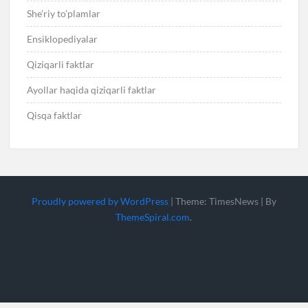
She’riy to’plamlar
Ensiklopediyalar
Qiziqarli faktlar
Ayollar haqida qiziqarli faktlar
Qisqa faktlar
Proudly powered by WordPress
|
Theme: TimesNews
|
By
ThemeSpiral.com
.