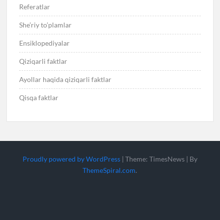
Referatlar
She’riy to’plamlar
Ensiklopediyalar
Qiziqarli faktlar
Ayollar haqida qiziqarli faktlar
Qisqa faktlar
Proudly powered by WordPress
|
Theme: TimesNews
|
By
ThemeSpiral.com
.