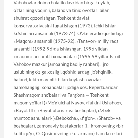
Vahobovlar doimo bolalik davridan birga kuylab,
o’zlarining yoqimli, baland va tiniq ovozlari bilan
shuhrat qozonishgan. Toshkent davlat
konservatoriyasini tugatishgan (1973). Ichki ishlar
ko’shinlari ansambli (1973-74), O’zteleradio qoshidagi
«Maqom» ansambli (1975-92), «Tanavor» milliy raqs
ansambli (1992-96)da ishlashgan. 1996 yildan
«maqom» ansambli xonandalari (1996-99 yillar Isroil
Vahobov mazkur jamoaning badiiy rahbari). Ijro
uslubining o’ziga xosligi, qo’shiqlardagi jo’shqinlik,
baland, lekin mayinlik bilan kuylash, ovozlar
hamohangligi xonandalar ijodiga xos. Repertuaridan
Shashmaqom sho’balari va Farg’ona — Toshkent
maqom yo’llari («Mo’g’ulchai Navo», «Talkini Ushshoq»,
«Bayot III», «Bayot uforisi» va boshqalar), o’zbek
mumtoz ashulalari-(«Bebokcha», «fig’on», «Sharob» va
boshqalar), zamonaviy bastakorlar (I. Ikromovning «bir
kulib qo’y», O. Qosimovning «kutarman») hamda o’zlari