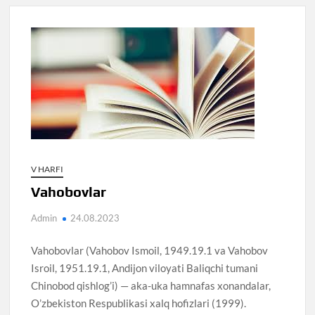
V HARFI
Vahobovlar
Admin
24.08.2023
Vahobovlar (Vahobov Ismoil, 1949.19.1 va Vahobov
Isroil, 1951.19.1, Andijon viloyati Baliqchi tumani
Chinobod qishlog’i) — aka-uka hamnafas xonandalar,
O’zbekiston Respublikasi xalq hofizlari (1999).