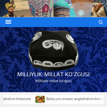
Skip
to
content
Search
MILLIYLIK-MILLAT KO'ZGUSI
Milliylik-millat ko'zgusi
shini bilasizmi
Baliq uni nimani anglatishini bilasizmi