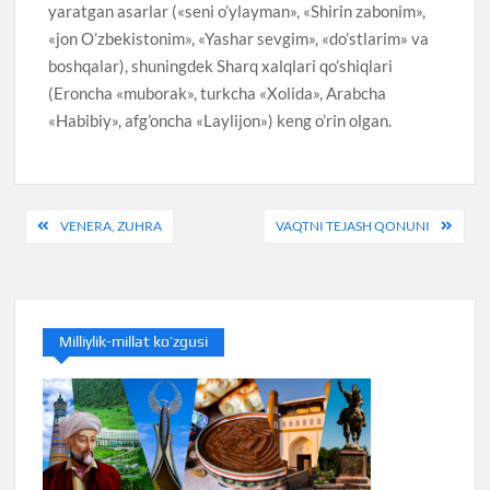
yaratgan asarlar («seni o’ylayman», «Shirin zabonim»,
«jon O’zbekistonim», «Yashar sevgim», «do’stlarim» va
boshqalar), shuningdek Sharq xalqlari qo’shiqlari
(Eroncha «muborak», turkcha «Xolida», Arabcha
«Habibiy», afg’oncha «Laylijon») keng o’rin olgan.
Post
VENERA, ZUHRA
VAQTNI TEJASH QONUNI
menyusi
Milliylik-millat ko’zgusi