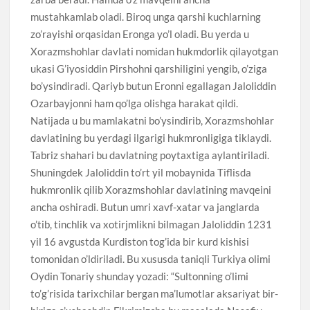
mustahkamlab oladi. Biroq unga qarshi kuchlarning
zo’rayishi orqasidan Eronga yo’l oladi. Bu yerda u
Xorazmshohlar davlati nomidan hukmdorlik qilayotgan
ukasi G’iyosiddin Pirshohni qarshiligini yengib, o’ziga
bo’ysindiradi. Qariyb butun Eronni egallagan Jaloliddin
Ozarbayjonni ham qo’lga olishga harakat qildi.
Natijada u bu mamlakatni bo’ysindirib, Xorazmshohlar
davlatining bu yerdagi ilgarigi hukmronligiga tiklaydi.
Tabriz shahari bu davlatning poytaxtiga aylantiriladi.
Shuningdek Jaloliddin to’rt yil mobaynida Tiflisda
hukmronlik qilib Xorazmshohlar davlatining mavqeini
ancha oshiradi. Butun umri xavf-xatar va janglarda
o’tib, tinchlik va xotirjmlikni bilmagan Jaloliddin 1231
yil 16 avgustda Kurdiston tog’ida bir kurd kishisi
tomonidan o’ldiriladi. Bu xususda taniqli Turkiya olimi
Oydin Tonariy shunday yozadi: “Sultonning o’limi
to’g’risida tarixchilar bergan ma’lumotlar aksariyat bir-