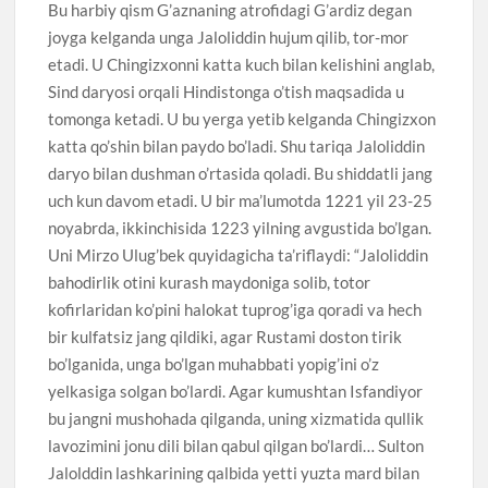
Bu harbiy qism G’aznaning atrofidagi G’ardiz degan
joyga kelganda unga Jaloliddin hujum qilib, tor-mor
etadi. U Chingizxonni katta kuch bilan kelishini anglab,
Sind daryosi orqali Hindistonga o’tish maqsadida u
tomonga ketadi. U bu yerga yetib kelganda Chingizxon
katta qo’shin bilan paydo bo’ladi. Shu tariqa Jaloliddin
daryo bilan dushman o’rtasida qoladi. Bu shiddatli jang
uch kun davom etadi. U bir ma’lumotda 1221 yil 23-25
noyabrda, ikkinchisida 1223 yilning avgustida bo’lgan.
Uni Mirzo Ulug’bek quyidagicha ta’riflaydi: “Jaloliddin
bahodirlik otini kurash maydoniga solib, totor
kofirlaridan ko’pini halokat tuprog’iga qoradi va hech
bir kulfatsiz jang qildiki, agar Rustami doston tirik
bo’lganida, unga bo’lgan muhabbati yopig’ini o’z
yelkasiga solgan bo’lardi. Agar kumushtan Isfandiyor
bu jangni mushohada qilganda, uning xizmatida qullik
lavozimini jonu dili bilan qabul qilgan bo’lardi… Sulton
Jalolddin lashkarining qalbida yetti yuzta mard bilan