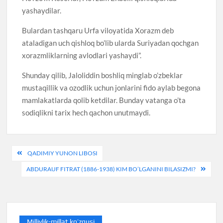
yashaydilar.
Bulardan tashqaru Urfa viloyatida Xorazm deb
ataladigan uch qishloq bo’lib ularda Suriyadan qochgan
xorazmliklarning avlodlari yashaydi”.
Shunday qilib, Jaloliddin boshliq minglab o’zbeklar
mustaqillik va ozodlik uchun jonlarini fido aylab begona
mamlakatlarda qolib ketdilar. Bunday vatanga o’ta
sodiqlikni tarix hech qachon unutmaydi.
Post
QADIMIY YUNON LIBOSI
menyusi
ABDURAUF FITRAT (1886-1938) KIM BO’LGANINI BILASIZMI?
Milliylik-millat ko’zgusi