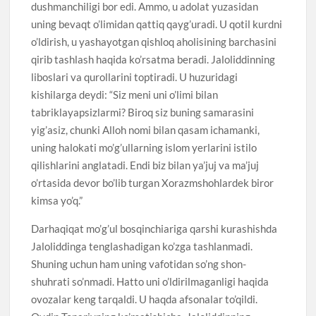
dushmanchiligi bor edi. Ammo, u adolat yuzasidan
uning bevaqt o’limidan qattiq qayg’uradi. U qotil kurdni
o’ldirish, u yashayotgan qishloq aholisining barchasini
qirib tashlash haqida ko’rsatma beradi. Jaloliddinning
liboslari va qurollarini toptiradi. U huzuridagi
kishilarga deydi: “Siz meni uni o’limi bilan
tabriklayapsizlarmi? Biroq siz buning samarasini
yig’asiz, chunki Alloh nomi bilan qasam ichamanki,
uning halokati mo’g’ullarning islom yerlarini istilo
qilishlarini anglatadi. Endi biz bilan ya’juj va ma’juj
o’rtasida devor bo’lib turgan Xorazmshohlardek biror
kimsa yo’q.”
Darhaqiqat mo’g’ul bosqinchiariga qarshi kurashishda
Jaloliddinga tenglashadigan ko’zga tashlanmadi.
Shuning uchun ham uning vafotidan so’ng shon-
shuhrati so’nmadi. Hatto uni o’ldirilmaganligi haqida
ovozalar keng tarqaldi. U haqda afsonalar to’qildi.