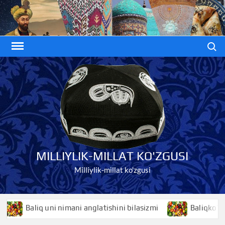
Skip
to
content
Search
MILLIYLIK-MILLAT KO'ZGUSI
Milliylik-millat ko'zgusi
 uni nimani anglatishini bilasizmi
Baliqko’z nimani anglat