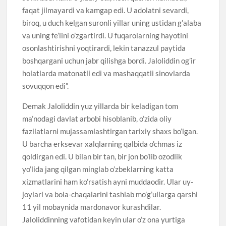
faqat jilmayardi va kamgap edi. U adolatni sevardi,
biroq, u duch kelgan suronli yillar uning ustidan g’alaba
va uning fe’lini o’zgartirdi. U fuqarolarning hayotini
osonlashtirishni yoqtirardi, lekin tanazzul paytida
boshqargani uchun jabr qilishga bordi. Jaloliddin og’ir
holatlarda matonatli edi va mashaqqatli sinovlarda
sovuqqon edi”.
Demak Jaloliddin yuz yillarda bir keladigan tom
ma’nodagi davlat arbobi hisoblanib, o’zida oliy
fazilatlarni mujassamlashtirgan tarixiy shaxs bo’lgan.
U barcha erksevar xalqlarning qalbida o’chmas iz
qoldirgan edi. U bilan bir tan, bir jon bo’lib ozodlik
yo’lida jang qilgan minglab o’zbeklarning katta
xizmatlarini ham ko’rsatish ayni muddaodir. Ular uy-
joylari va bola-chaqalarini tashlab mo’g’ullarga qarshi
11 yil mobaynida mardonavor kurashdilar.
Jaloliddinning vafotidan keyin ular o’z ona yurtiga