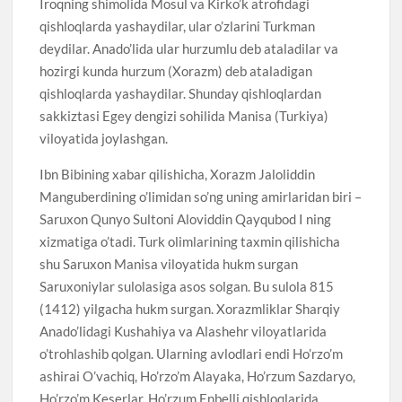
Iroqning shimolida Mosul va Kirko’k atrofidagi
qishloqlarda yashaydilar, ular o’zlarini Turkman
deydilar. Anado’lida ular hurzumlu deb ataladilar va
hozirgi kunda hurzum (Xorazm) deb ataladigan
qishloqlarda yashaydilar. Shunday qishloqlardan
sakkiztasi Egey dengizi sohilida Manisa (Turkiya)
viloyatida joylashgan.
Ibn Bibining xabar qilishicha, Xorazm Jaloliddin
Manguberdining o’limidan so’ng uning amirlaridan biri –
Saruxon Qunyo Sultoni Aloviddin Qayqubod I ning
xizmatiga o’tadi. Turk olimlarining taxmin qilishicha
shu Saruxon Manisa viloyatida hukm surgan
Saruxoniylar sulolasiga asos solgan. Bu sulola 815
(1412) yilgacha hukm surgan. Xorazmliklar Sharqiy
Anado’lidagi Kushahiya va Alashehr viloyatlarida
o’trohlashib qolgan. Ularning avlodlari endi Ho’rzo’m
ashirai O’vachiq, Ho’rzo’m Alayaka, Ho’rzum Sazdaryo,
Ho’rzo’m Keserlar, Ho’rzum Enbelli qishloqlarida