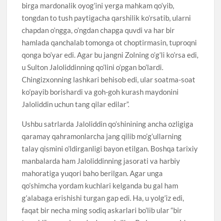
birga mardonalik oyog’ini yerga mahkam qo’yib,
tongdan to tush paytigacha qarshilik ko’rsatib, ularni
chapdan o’ngga, o’ngdan chapga quvdi va har bir
hamlada qanchalab tomonga ot choptirmasin, tuproqni
qonga bo’yar edi. Agar bu jangni Zolning o’g’li ko’rsa edi,
u Sulton Jaloliddinning qo’lini o’pgan bo’lardi.
Chingizxonning lashkari behisob edi, ular soatma-soat
ko’payib borishardi va goh-goh kurash maydonini
Jaloliddin uchun tang qilar edilar”.
Ushbu satrlarda Jaloliddin qo’shinining ancha ozligiga
qaramay qahramonlarcha jang qilib mo’g’ullarning
talay qismini o’ldirganligi bayon etilgan. Boshqa tarixiy
manbalarda ham Jaloliddinning jasorati va harbiy
mahoratiga yuqori baho berilgan. Agar unga
qo’shimcha yordam kuchlari kelganda bu gal ham
g’alabaga erishishi turgan gap edi. Ha, u yolg’iz edi,
faqat bir necha ming sodiq askarlari bo’lib ular “bir