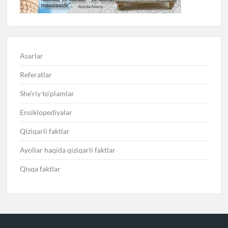
Asarlar
Referatlar
She’riy to’plamlar
Ensiklopediyalar
Qiziqarli faktlar
Ayollar haqida qiziqarli faktlar
Qisqa faktlar