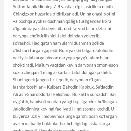
Sulton Jaloliddinning 7-8 yashar o’g’li asirlikka olinib
Chingizxon huzurida o’ldirilgan edi. Uning onasi, xotini
va boshqa ayollar dushman qo’liga tushgandan ko’ra
o’lganimiz yaxshi deyishib, dod-faryod bilan o’zlarini
daryoga cho’ktirilishini Jaloliddindan yolvorib
so’rashdi. Haqiqatan ham ularni dushman qo’lida
o’lishlari turgan gap edi. Buni yaxshi bilgan Jaloliddin
qat’iy talablarga binoan daryoga qayg’u-alam bilan
cho’ktiradi. Ma’lum vaqtdan keyin daryodan omon-eson
suzib chiqqan 4 ming askarlari Jaloliddinga qo’shildi.
Shuningdek jangda tirik qolib, daryodan o’tgan
lashkarboshilar – Kulbars Bahodir, Kabkux, Sa’daddin
Ali ash-Sharobdorlar kelishadi. Bu katta xursadchilikni
uyg’otib, bamisoli onadan yangi tug’ilgandek bo’lishgan.
Jaloliddinning keyingi faoliyati Hindistonda kechdi. U
bu yerda uch yil mobaynida unga qarshi bosh ko’targan
ayrim mahalliy hokimlar boshchiligidagi askarlarga
zarba beradi. Hamda o’z mavqeini ancha