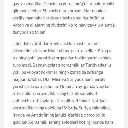
qayta olmadilar. Chunki bu yerda mo’g’ullar hukmronlik
qilmoqda edilar. Shu bois ular xorazmliklar nomida
xorijiy mamlakatlarda yashashga majbur bo’ldilar.
Vatan va oilalarning diydorini ko’rolmay qayg’u-alamda
dunyodan o’tdilar.
Jaloliddin vafotidan keyin lashkarboshilari amir
Hisomiddin Kirxon Malikni taxtga o’tqazdilar. Biroq u
o’zining qobiliyatsizligi orqasidan hokimiyatni ushlab
turolmadi. Bebosh qolgan xorazmliklar Turkiyadagi u
yoki bu viloyat hokimlarining xizmatida bo’lishga
majbur bo’ldilar. Ular Misr va Suriyada ham harbiy
yurishlarda qatnashdilar. Umuman aytganda vaqtlar
o’tishi bilan xorazmliklarning harbiy salohiyati
zaiflashib turli joylarga tarqalib ketishadi. Natijada
xorazmliklarning qoldiqlari Misrda, Suriya shimolida,
Iroqda va Anado’lining janubi-g’arbida o’troq bo’lib
qoldilar. Xorazmliklarning avlodlari hozirgi kunda ham