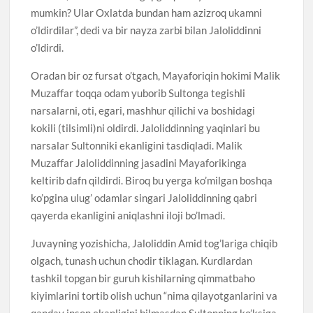
mumkin? Ular Oxlatda bundan ham azizroq ukamni
o’ldirdilar”, dedi va bir nayza zarbi bilan Jaloliddinni
o’ldirdi.
Oradan bir oz fursat o’tgach, Mayaforiqin hokimi Malik
Muzaffar toqqa odam yuborib Sultonga tegishli
narsalarni, oti, egari, mashhur qilichi va boshidagi
kokili (tilsimli)ni oldirdi. Jaloliddinning yaqinlari bu
narsalar Sultonniki ekanligini tasdiqladi. Malik
Muzaffar Jaloliddinning jasadini Mayaforikinga
keltirib dafn qildirdi. Biroq bu yerga ko’milgan boshqa
ko’pgina ulug’ odamlar singari Jaloliddinning qabri
qayerda ekanligini aniqlashni iloji bo’lmadi.
Juvayning yozishicha, Jaloliddin Amid tog’lariga chiqib
olgach, tunash uchun chodir tiklagan. Kurdlardan
tashkil topgan bir guruh kishilarning qimmatbaho
kiyimlarini tortib olish uchun “nima qilayotganlarini va
qanday inson ekanligini bilmasdan Sultonning ko’ksiga