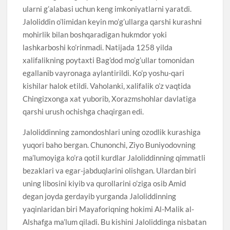
ularni g’alabasi uchun keng imkoniyatlarni yaratdi.
Jaloliddin o’limidan keyin mo’g’ullarga qarshi kurashni
mohirlik bilan boshqaradigan hukmdor yoki
lashkarboshi ko’rinmadi. Natijada 1258 yilda
xalifalikning poytaxti Bag’dod mo’g’ullar tomonidan
egallanib vayronaga aylantirildi. Ko’p yoshu-qari
kishilar halok etildi. Vaholanki, xalifalik o’z vaqtida
Chingizxonga xat yuborib, Xorazmshohlar davlatiga
qarshi urush ochishga chaqirgan edi.
Jaloliddinning zamondoshlari uning ozodlik kurashiga
yuqori baho bergan. Chunonchi, Ziyo Buniyodovning
ma’lumoyiga ko’ra qotil kurdlar Jaloliddinning qimmatli
bezaklari va egar-jabduqlarini olishgan. Ulardan biri
uning libosini kiyib va qurollarini o’ziga osib Amid
degan joyda gerdayib yurganda Jaloliddinning
yaqinlaridan biri Mayaforiqning hokimi Al-Malik al-
Alshafga ma’lum qiladi. Bu kishini Jaloliddinga nisbatan