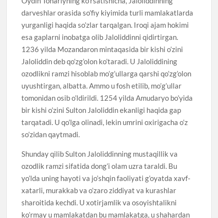
Oydin Tonariyning ko’rsatishicha, Jaloliddinning
darveshlar orasida so’fiy kiyimida turli mamlakatlarda
yurganligi haqida so’zlar tarqalgan. Iroqi ajam hokimi
esa gaplarni inobatga olib Jaloliddinni qidirtirgan.
1236 yilda Mozandaron mintaqasida bir kishi o’zini
Jaloliddin deb qo’zg’olon ko’taradi. U Jaloliddining
ozodlikni ramzi hisoblab mo’g’ullarga qarshi qo’zg’olon
uyushtirgan, albatta. Ammo u fosh etilib, mo’g’ullar
tomonidan osib o’ldirildi. 1254 yilda Amudaryo bo’yida
bir kishi o’zini Sulton Jaloliddin ekanligi haqida gap
tarqatadi. U qo’lga olinadi, lekin umrini oxirigacha o’z
so’zidan qaytmadi.
Shunday qilib Sulton Jaloliddinning mustaqillik va
ozodlik ramzi sifatida dong’i olam uzra taraldi. Bu
yo’lda uning hayoti va jo’shqin faoliyati g’oyatda xavf-
xatarli, murakkab va o’zaro ziddiyat va kurashlar
sharoitida kechdi. U xotirjamlik va osoyishtalikni
ko’rmay u mamlakatdan bu mamlakatga, u shahardan