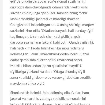
edi”. Jaloliddin daryodan sog’-salomat suzib narigi
qirg’oqda dam olayotganda odamlaridan yetti kishi
suvdan chiqib, unga qo’shiladi. Jaloliddinning mohir
lashkarboshiligi, jasorati va mardligi shaxsan
Chingizxonni lol qoldirgan edi. U uning sha’niga maqtov
so’zlarini izhor etib: “Otadan dunyoda hali bunday o’g’il
tug’ilmagan. U sahroda sher kabi g’olib jangchi,
daryoda esa nahang (akula) kabi botir. Qanday qilsinki,
hali hech kim taqdir bilan hech bir mojaroda teng
kelolmagan. Lekin u mardlikning dodini berdi. Qazoi
qadar qarshisida qudrat qo’lini (mardona) ochdi.
Mardlik bilan undan (qazo) qutulib bo’lmaydi”. U
o’g’illariga yuzlandi va dedi: “Otaga shunday o’g’il
zarurki, u ikki girdob – olov va suv girdobidan ozodlik
maydoniga chiqa oldi”.
Shuni aytish lozimki, Jaloliddinning oila a’zolari ham
jasorat va mardlik, vatanga sodiqlik namunalarini
ko’rsatdi. O’sha Sind daryosining qirg’og’idagi jangda