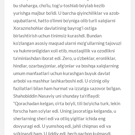
bu shaharga, cho’lu, tog’u-toshlab bo’ylab kezib
yurishga majbur bo’ldi. U barcha qiyinchiliklar va azob-
uqubatlarni, hatto o’limni bo’yniga olib turli xalqlarni
Xorazmshohlar davlatining bayrog’i ostiga
birlashtirish uchun tinimsiz kurashdi. Bundan
ko’zlangan asosiy maqsad ularni mo’g’ullarning tajovuzi
va hukmronligidan xoli etib, mustaqillik va ozodlikni
ta’minlashdan iborat edi. Zero, u o’zbeklar, eronliklar,
hindlar, ozarbayjonlar, afg’onlar va boshqa xalqlarning
umum manfaatlari uchun kurashgan buyuk davlat
arbobi va mashhur lashkarboshi edi. U o’zinig oliy
fazilatlari bilan ham hurmat va izzatga sazovor bo’lgan.
Shahobiddin Nasaviy uni shunday ta’riflaydi:
“Qorachadan kelgan, o’rta bo’yli, tili bo’yicha turk, lekin
forscha ham so’ylar edi. Uning jasoratiga kelganda, u
sherlarning sheri edi va otliq yigitlar ichida eng
dovyuragi edi. U yumshoq edi, jahli chiqmas edi va
so’kinasdi ham. U jiddiy edi, hech qachon kulmasdi,