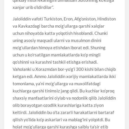
xanjar urib o’ldirdilar”.
Jaloliddin vafoti Turkiston, Eron, Afg’oniston, Hindiston
va Kavkazdagi barcha mo’g’ullarga qarshi xalqlar
uchun nihoyatda katta yo’qotish hisoblandi. Chunki
uning asosiy maqsadi ularni va musulmon dinini
mo’g’ullardan himoya etishdan iborat edi. Shuning
uchun u ko’rsatilgan mamlakatlarda ko’p mingli
qo’shinni va kurashni tashkil etishga erishadi.
Vaholanki u Xorazmdan bor-yo’g’i 300 kishi bilan chiqib
ketgan edi. Ammo Jaloliddin xorijiy mamlakatlarda ikki
tomonlama, ya’ni mo’g’ullarga va muxolifatdagi
kuchlarga qarshi tinimsiz jang qildi. Bu kuchlar ko’proq
shaxsiy manfaatlarini o’ylab va nodonlik qilib Jaloliddin
olib borayotgan ozodlik kurashlariga katta ziyon
keltirdi. Jaloliddin bu o’ta zararli harakatlarni bartaraf
qilish yo’lida ko’p askarlari va mablag’ini yo’qotdi. Bu
holat mo’g’ullarga qarshi kurashga salbiy ta’sir etib