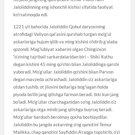
Jaloliddinning eng ishonchli kishisi sifatida faoliyat
ko’rsatmoqda edi.
1221 yil bahorida Jaloliddin Qobul daryosining
atrofidagi Valiyon qal’asini qurshab turgan mo’g’ul
askarlariga hujum qilib va ming kishini o’ldirib g’alaba
qozondi. Mag’lubiyat xabarini olgan Chingizxon
“o’zining tajribali sarkardalaridan biri – Shiki Xuthu
degan kishini 45 ming qo’shin bilan Jaloliddinga qarshi
yuboradi. Mo’g’ullar Jaloliddin qo’shini bilan Parvon
degan mavzeda uchrashadi. Jaloliddin o’z askarlariga
otdan tushib, ot jilovini bellariga bog’lagan holda
piyoda bo’lib jang qilishga farmon beradi. Ikki kun jang
bo’ladi. Mo’g’ullar charchaganidan so’ng Jaloliddin o’z
askarlariga otga minib jang qilishga buyruq beradi.
Mo’g’ullar bardosh berolmay qocha boshlaydilar.
Jaloliddin bu jangda askarning o’ng qanotini Temur
Malikka, chap qanotini Sayfiddin A’raqga topshirib, o’zi