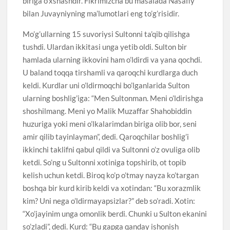
biriga o’xshashdir. Fikrimizcha bu masalada Nasafiy
bilan Juvayniyning ma’lumotlari eng to’g’risidir.
Mo’g’ullarning 15 suvoriysi Sultonni ta’qib qilishga
tushdi. Ulardan ikkitasi unga yetib oldi. Sulton bir
hamlada ularning ikkovini ham o’ldirdi va yana qochdi.
U baland toqqa tirshamli va qaroqchi kurdlarga duch
keldi. Kurdlar uni o’ldirmoqchi bo’lganlarida Sulton
ularning boshlig’iga: “Men Sultonman. Meni o’ldirishga
shoshilmang. Meni yo Malik Muzaffar Shahobiddin
huzuriga yoki meni o’lkalarimdan biriga olib bor, seni
amir qilib tayinlayman”, dedi. Qaroqchilar boshlig’i
ikkinchi taklifni qabul qildi va Sultonni o’z ovuliga olib
ketdi. So’ng u Sultonni xotiniga topshirib, ot topib
kelish uchun ketdi. Biroq ko’p o’tmay nayza ko’targan
boshqa bir kurd kirib keldi va xotindan: “Bu xorazmlik
kim? Uni nega o’ldirmayapsizlar?” deb so’radi. Xotin:
“Xo’jayinim unga omonlik berdi. Chunki u Sulton ekanini
so’zladi”, dedi. Kurd: “Bu gapga qanday ishonish