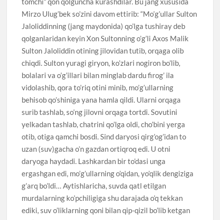
tomchi” qon qolguncha kurashdilar. Bu jang xususida
Mirzo Ulug’bek so’zini davom ettirib: “Mo’g’ullar Sulton
Jaloliddinning (jang maydonida) qo’lga tushiray deb
qolganlaridan keyin Xon Sultonning o’g’li Axos Malik
Sulton Jaloliddin otining jilovidan tutib, orqaga olib
chiqdi. Sulton yuragi giryon, ko’zlari nogiron bo’lib,
bolalari va o’g’illari bilan minglab dardu firog’ ila
vidolashib, qora to’riq otini minib, mo’g’ullarning
behisob qo’shiniga yana hamla qildi. Ularni orqaga
surib tashlab, so’ng jilovni orqaga tortdi. Sovutini
yelkadan tashlab, chatrini qo’lga oldi, cho’bini yerga
otib, otiga qamchi bosdi. Sind daryosi qirg’og’idan to
uzan (suv)gacha o’n gazdan ortiqroq edi. U otni
daryoga haydadi. Lashkardan bir to’dasi unga
ergashgan edi, mo’g’ullarning o’qidan, yo’qlik dengiziga
g’arq bo’ldi… Aytishlaricha, suvda qatl etilgan
murdalarning ko’pchiligiga shu darajada o’q tekkan
ediki, suv o’liklarning qoni bilan qip-qizil bo’lib ketgan