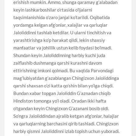
erishish mumkin. Ammo, shunga qaramay g’alabadan
keyin lashkarboshilar o’rtasida o’ljalarni
taqsimlanishida o’zaro janjal ko’tarildi. Oqibatida
yordamga kelgan afg’onlar, xalajlar va qarluqlar
Jaloliddinni tashlab ketdilar. U ularni tinchitish va
yarashtirishga ko’p harakat qildi, lekin shaxsiy
manfaatlar va johillik ustun kelib foydasi bo’lmadi.
Shundan keyin Jaloliddinning harbiy kuchi juda
zaiflashib dushmanga qarshi kurashni davom
ettirishning imkoni qolmadi. Bu vaqtda Parvondagi
mag’lubiyatdan g’azablangan Chingizxon Jaloliddinga
qarshi shaxsan o’zi katta qo’shin bilan yo’lga chiqdi.
Bundan xabar topgan Jaloliddin G’aznadan chiqib
Hindiston tomonga yo’l oladi. Oradan ikki hafta
o’tgandan keyin Chingizxon G’azanani bosib oldi.
So’ngra Jaloliddindan ajralib ketgan afg’onlar, halajlar
va qarluqlarning barchasini qirib tashladi. Chingizxon
harbiy qismni Jaloliddinni izlab topish uchun yuboradi.