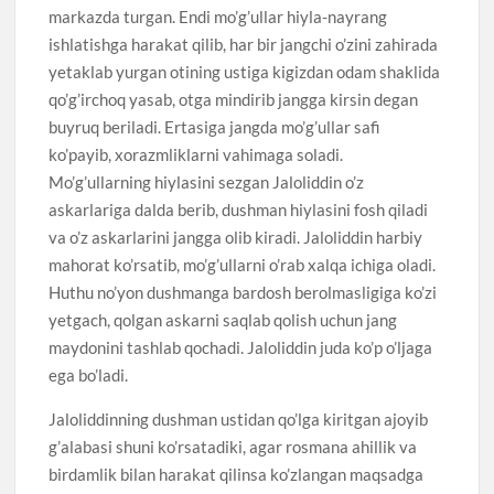
markazda turgan. Endi mo’g’ullar hiyla-nayrang
ishlatishga harakat qilib, har bir jangchi o’zini zahirada
yetaklab yurgan otining ustiga kigizdan odam shaklida
qo’g’irchoq yasab, otga mindirib jangga kirsin degan
buyruq beriladi. Ertasiga jangda mo’g’ullar safi
ko’payib, xorazmliklarni vahimaga soladi.
Mo’g’ullarning hiylasini sezgan Jaloliddin o’z
askarlariga dalda berib, dushman hiylasini fosh qiladi
va o’z askarlarini jangga olib kiradi. Jaloliddin harbiy
mahorat ko’rsatib, mo’g’ullarni o’rab xalqa ichiga oladi.
Huthu no’yon dushmanga bardosh berolmasligiga ko’zi
yetgach, qolgan askarni saqlab qolish uchun jang
maydonini tashlab qochadi. Jaloliddin juda ko’p o’ljaga
ega bo’ladi.
Jaloliddinning dushman ustidan qo’lga kiritgan ajoyib
g’alabasi shuni ko’rsatadiki, agar rosmana ahillik va
birdamlik bilan harakat qilinsa ko’zlangan maqsadga