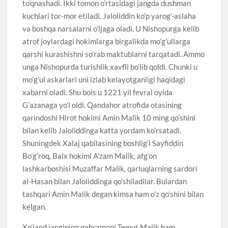
to’qnashadi. Ikki tomon o’rtasidagi jangda dushman
kuchlari tor-mor etiladi. Jaloliddin ko’p yarog’-aslaha
va boshqa narsalarni o’ljaga oladi. U Nishopurga kelib
atrof joylardagi hokimlarga birgalikda mo’g’ullarga
qarshi kurashishni so’rab maktublarni tarqatadi. Ammo
unga Nishopurda turishlik xavfli bo’lib qoldi. Chunki u
mo’g’ul askarlari uni izlab kelayotganligi haqidagi
xabarni oladi. Shu bois u 1221 yil fevral oyida
G’azanaga yo’l oldi. Qandahor atrofida otasining
qarindoshi Hirot hokimi Amin Malik 10 ming qo’shini
bilan kelib Jaloliddinga katta yordam ko’rsatadi.
Shuningdek Xalaj qabilasining boshlig’i Sayfiddin
Bo’g’roq, Balx hokimi A’zam Malik, afg’on
lashkarboshisi Muzaffar Malik, qarluqlarning sardori
al-Hasan bilan Jaloliddinga qo’shiladilar. Bulardan
tashqari Amin Malik degan kimsa ham o’z qo’shini bilan
kelgan.
Xo’jand jangining qahramoni Temur Malik ham