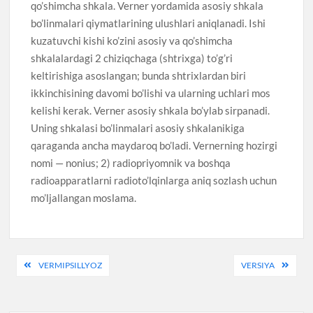
qo’shimcha shkala. Verner yordamida asosiy shkala
bo’linmalari qiymatlarining ulushlari aniqlanadi. Ishi
kuzatuvchi kishi ko’zini asosiy va qo’shimcha
shkalalardagi 2 chiziqchaga (shtrixga) to’g’ri
keltirishiga asoslangan; bunda shtrixlardan biri
ikkinchisining davomi bo’lishi va ularning uchlari mos
kelishi kerak. Verner asosiy shkala bo’ylab sirpanadi.
Uning shkalasi bo’linmalari asosiy shkalanikiga
qaraganda ancha maydaroq bo’ladi. Vernerning hozirgi
nomi — nonius; 2) radiopriyomnik va boshqa
radioapparatlarni radioto’lqinlarga aniq sozlash uchun
mo’ljallangan moslama.
Post
VERMIPSILLYOZ
VERSIYA
menyusi