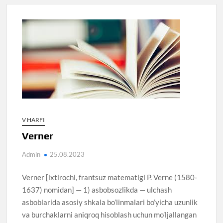
V HARFI
Verner
Admin
25.08.2023
Verner [ixtirochi, frantsuz matematigi P. Verne (1580-
1637) nomidan] — 1) asbobsozlikda — ulchash
asboblarida asosiy shkala bo’linmalari bo’yicha uzunlik
va burchaklarni aniqroq hisoblash uchun mo’ljallangan