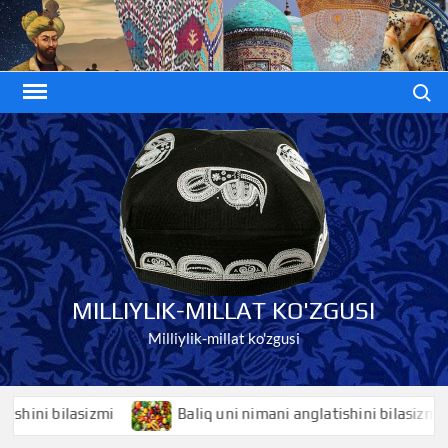
Skip
to
content
Search
MILLIYLIK-MILLAT KO'ZGUSI
Milliylik-millat ko'zgusi
ni bilasizmi
Baliq uni nimani anglatishini bilasizmi