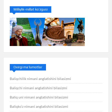
Milliylik-millat ko’zgusi
Oxirgi ma’lumotlar
Baliqchilik nimani anglatishini bilasizmi
Baliqchi nimani anglatishini bilasizmi
Baliq uni nimani anglatishini bilasizmi
Baliqko’z nimani anglatishini bilasizmi