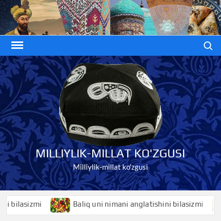
Skip
to
content
Search
MILLIYLIK-MILLAT KO'ZGUSI
Milliylik-millat ko'zgusi
lasizmi
Baliq uni nimani anglatishini bilasizmi
B