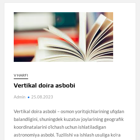
V HARFI
Vertikal doira asbobi
Admin
25.08.2023
Vertikal doira asbobi – osmon yoritqichlarining ufqdan
balandligini, shuningdek kuzatuv joylarining geografik
koordinatalarini o’lchash uchun ishlatiladigan
astronomiya asbobi. Tuzilishi va ishlash usuliga ko’ra