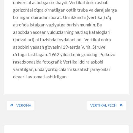
universal asbobga o’xshaydi. Vertikal doira asbobi
gorizontal o’qqa o’rnatilgan optik truba va darajalarga
bo’lingan doiradan iborat. Uni ikkinchi (vertikal) o’q
atrofida istalgan vaziyatga burish mumkin. Bu
asbobdan asosan yulduzlarning mutlaq kataloglari
(jadvallari) ni tuzishda foydalaniladi. Vertikal doira
asbobini yasash g’oyasini 19-asrda V. Ya. Struve
o’rtaga tashlagan. 1962 yilda Leningraddagi Pulkovo
rasadxonasida fotografik Vertikal doira asbobi
yaratilgan, unda yoritqichlarni kuzatish jarayonlari
deyarli avtomatlashtirilgan.
Post
VERONA
VERTIKAL PECH
menyusi