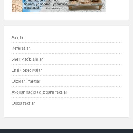
Asarlar
Referatlar
She’riy to’plamlar
Ensiklopediyalar
Qiziqarli faktlar
Ayollar haqida qiziqarli faktlar
Qisqa faktlar