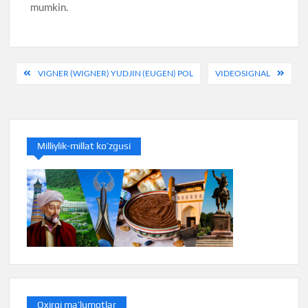
mumkin.
Post
VIGNER (WIGNER) YUDJIN (EUGEN) POL
VIDEOSIGNAL
menyusi
Milliylik-millat ko’zgusi
Oxirgi ma’lumotlar