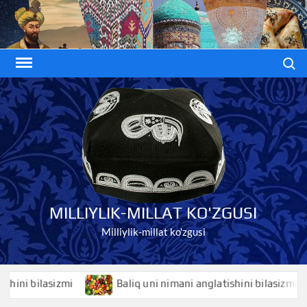
Skip
to
content
Search
MILLIYLIK-MILLAT KO'ZGUSI
Milliylik-millat ko'zgusi
i bilasizmi
Baliq uni nimani anglatishini bilasizmi