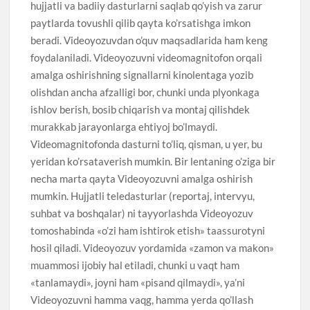
hujjatli va badiiy dasturlarni saqlab qo’yish va zarur
paytlarda tovushli qilib qayta ko’rsatishga imkon
beradi. Videoyozuvdan o’quv maqsadlarida ham keng
foydalaniladi. Videoyozuvni videomagnitofon orqali
amalga oshirishning signallarni kinolentaga yozib
olishdan ancha afzalligi bor, chunki unda plyonkaga
ishlov berish, bosib chiqarish va montaj qilishdek
murakkab jarayonlarga ehtiyoj bo’lmaydi.
Videomagnitofonda dasturni to’liq, qisman, u yer, bu
yeridan ko’rsataverish mumkin. Bir lentaning o’ziga bir
necha marta qayta Videoyozuvni amalga oshirish
mumkin. Hujjatli teledasturlar (reportaj, intervyu,
suhbat va boshqalar) ni tayyorlashda Videoyozuv
tomoshabinda «o’zi ham ishtirok etish» taassurotyni
hosil qiladi. Videoyozuv yordamida «zamon va makon»
muammosi ijobiy hal etiladi, chunki u vaqt ham
«tanlamaydi», joyni ham «pisand qilmaydi», ya’ni
Videoyozuvni hamma vaqg, hamma yerda qo’llash