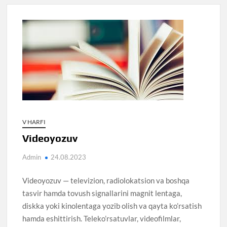
V HARFI
Videoyozuv
Admin
24.08.2023
Videoyozuv — televizion, radiolokatsion va boshqa
tasvir hamda tovush signallarini magnit lentaga,
diskka yoki kinolentaga yozib olish va qayta ko’rsatish
hamda eshittirish. Teleko’rsatuvlar, videofilmlar,