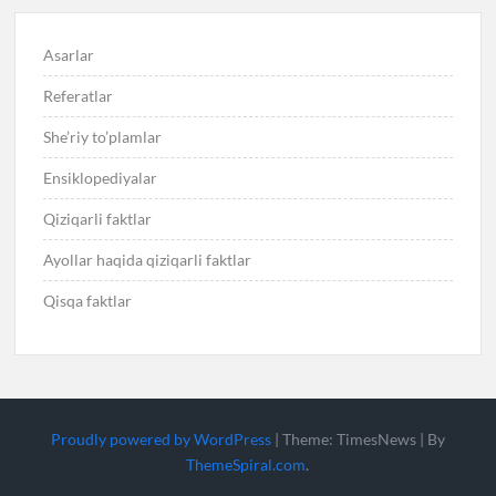
Asarlar
Referatlar
She’riy to’plamlar
Ensiklopediyalar
Qiziqarli faktlar
Ayollar haqida qiziqarli faktlar
Qisqa faktlar
Proudly powered by WordPress
|
Theme: TimesNews
|
By
ThemeSpiral.com
.