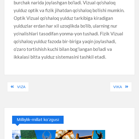
burchak narida joylashgan bo’ladi. Vizual qo’shaloq
yulduz optik va fizik jihatdan qo’shaloq bo’lishi mumkin.
Optik Vizual qo’shaloq yulduz tarkibiga kiradigan
yulduzlar erdan har xil uzoqlikda bo’lib, ularning nur
yo’nalishlari tasodifan yonma-yon tushadi. Fizik Vizual
qo’shaloq yulduz fazoda bir-biriga yaqin joylashadi,
o’zaro tortishish kuchi bilan bog’langan bo’ladi va
ikkalasi bitta yulduz sistemasini tashkil etadi.
Post
VIZA
VIKA
menyusi
Milliylik-millat ko’zgusi