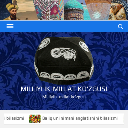
Skip
to
content
Search
MILLIYLIK-MILLAT KO'ZGUSI
Milliylik-millat ko'zgusi
ilasizmi
Baliq uni nimani anglatishini bilasizmi
B