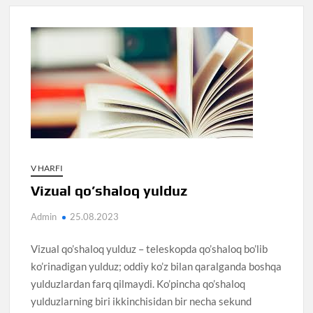
V HARFI
Vizual qo’shaloq yulduz
Admin
25.08.2023
Vizual qo’shaloq yulduz – teleskopda qo’shaloq bo’lib
ko’rinadigan yulduz; oddiy ko’z bilan qaralganda boshqa
yulduzlardan farq qilmaydi. Ko’pincha qo’shaloq
yulduzlarning biri ikkinchisidan bir necha sekund