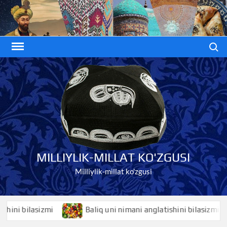
Skip
to
content
Search
MILLIYLIK-MILLAT KO'ZGUSI
Milliylik-millat ko'zgusi
 bilasizmi
Baliq uni nimani anglatishini bilasizmi