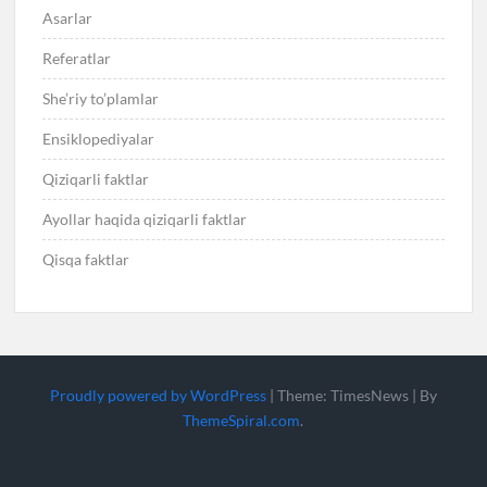
Asarlar
Referatlar
She’riy to’plamlar
Ensiklopediyalar
Qiziqarli faktlar
Ayollar haqida qiziqarli faktlar
Qisqa faktlar
Proudly powered by WordPress
|
Theme: TimesNews
|
By
ThemeSpiral.com
.