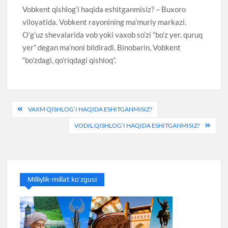
Vobkent qishlog’i haqida eshitganmisiz? – Buxoro
viloyatida. Vobkent rayonining ma’muriy markazi.
O’g’uz shevalarida vob yoki vaxob so’zi “bo’z yer, quruq
yer” degan ma’noni bildiradi. Binobarin, Vobkent
“bo’zdagi, qo’riqdagi qishloq”.
Post
VAXM QISHLOG’I HAQIDA ESHITGANMISIZ?
menyusi
VODIL QISHLOG’I HAQIDA ESHITGANMISIZ?
Milliylik-millat ko’zgusi