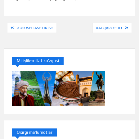
Post
XUSUSIYLASHTIRISH
XALQARO SUD
menyusi
Milliylik-millat ko’zgusi
Oxirgi ma’lumotlar