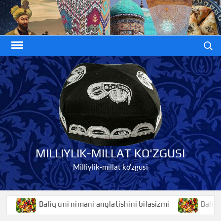
Skip
to
content
Search
MILLIYLIK-MILLAT KO'ZGUSI
Milliylik-millat ko'zgusi
Baliq uni nimani anglatishini bilasizmi
Baliqko’z n