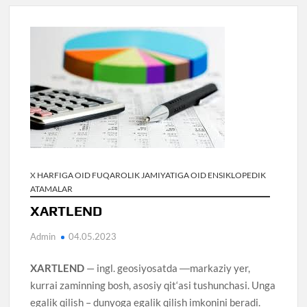
X HARFIGA OID FUQAROLIK JAMIYATIGA OID ENSIKLOPEDIK
ATAMALAR
XARTLEND
Admin
04.05.2023
XARTLEND
— ingl. geosiyosatda ―markaziy yer,
kurrai zaminning bosh, asosiy qit‘asi tushunchasi. Unga
egalik qilish – dunyoga egalik qilish imkonini beradi.