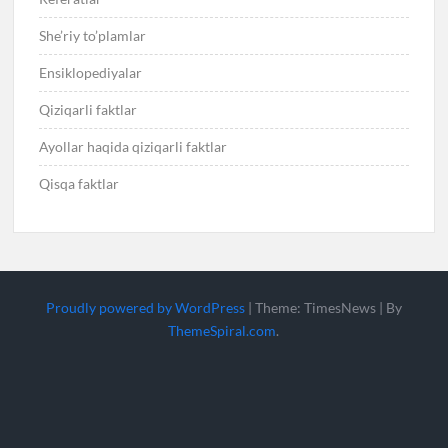
She’riy to’plamlar
Ensiklopediyalar
Qiziqarli faktlar
Ayollar haqida qiziqarli faktlar
Qisqa faktlar
Proudly powered by WordPress
|
Theme: TimesNews
|
By
ThemeSpiral.com
.