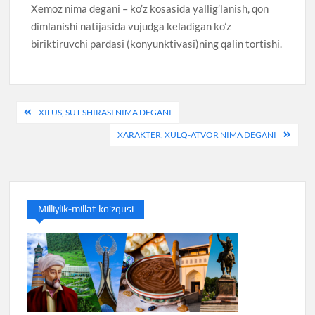
Xemoz nima degani – ko’z kosasida yallig’lanish, qon
dimlanishi natijasida vujudga keladigan ko’z
biriktiruvchi pardasi (konyunktivasi)ning qalin tortishi.
Post
XILUS, SUT SHIRASI NIMA DEGANI
menyusi
XARAKTER, XULQ-ATVOR NIMA DEGANI
Milliylik-millat ko’zgusi