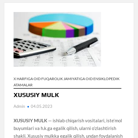
X HARFIGA OID FUQAROLIK JAMIYATIGA OID ENSIKLOPEDIK
ATAMALAR
XUSUSIY MULK
Admin
04.05.2023
XUSUSIY MULK
— ishlab chiqarish vositalari, iste‘mol
buyumlari va h.k.ga egalik qilish, ularni o’zlashtirish
shakli. Xususiy mulkka egalik qilish, undan foydalanish