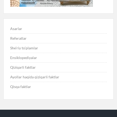
Asarlar
Referatlar
She’riy to’plamlar
Ensiklopediyalar
Qiziqarli faktlar
Ayollar haqida qiziqarli faktlar
Qisqa faktlar