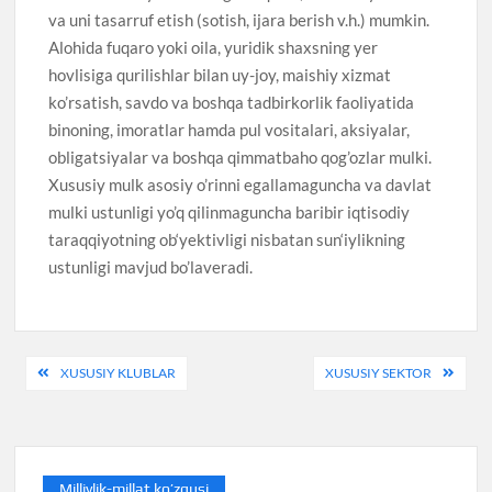
va uni tasarruf etish (sotish, ijara berish v.h.) mumkin.
Alohida fuqaro yoki oila, yuridik shaxsning yer
hovlisiga qurilishlar bilan uy-joy, maishiy xizmat
ko’rsatish, savdo va boshqa tadbirkorlik faoliyatida
binoning, imoratlar hamda pul vositalari, aksiyalar,
obligatsiyalar va boshqa qimmatbaho qog’ozlar mulki.
Xususiy mulk asosiy o’rinni egallamaguncha va davlat
mulki ustunligi yo’q qilinmaguncha baribir iqtisodiy
taraqqiyotning ob‘yektivligi nisbatan sun‘iylikning
ustunligi mavjud bo’laveradi.
Post
XUSUSIY KLUBLAR
XUSUSIY SEKTOR
menyusi
Milliylik-millat ko’zgusi