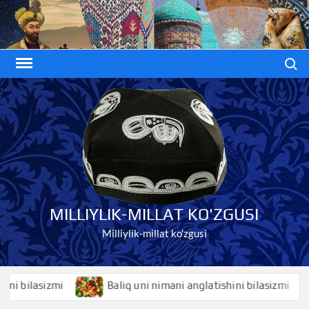
Skip
to
content
Search
MILLIYLIK-MILLAT KO'ZGUSI
Milliylik-millat ko'zgusi
bilasizmi
Baliq uni nimani anglatishini bilasizmi