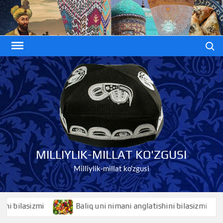
Skip
to
content
Search
MILLIYLIK-MILLAT KO'ZGUSI
Milliylik-millat ko'zgusi
ilasizmi
Baliq uni nimani anglatishini bilasizmi
B