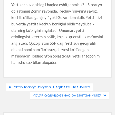
Yettikechuv qishlog’i haqida eshitganmisiz? – Sirdaryo
oblastining Zomin rayonida. Kechuv “suvning sayoz,
kechib o’tiladigan joyi” yoki Guzar demakdir. Yetti so’zi
bu yerda yettita kechuv borligini bildirmaydi, balki
ularning ko’pligini anglatadi. Umuman, yetti
etiolingvistik termin bo’lib, ko’plik, qudratlilik ma’nosini
anglatadi. Qozog’iston SSR dagi Yettisuv geografik
oblasti nomi ham “ko’p suv, daryosi ko’p” degan
ma’nodadir. Toldiqo’rg’on oblastidagi Yettijar toponimi
ham shu so’z bilan aloqador.
Post
YETIMTOG’ QOLDIQ TOG’I HAQIDA ESHITGANMISIZ?
menyusi
YOVARIQ QISHLOG’I HAQIDA ESHITGANMISIZ?