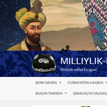
Skip
to
content
MILLIYLIK
Milliylik-millat ko'zgusi
BOSH SAHIFA
O’ZBEKISTON HAQIDA
BUGUN TARIXDA
QISHLOQ XO’JALIGI