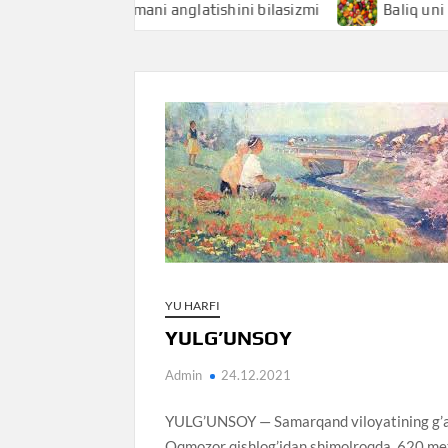
Baliqchi nimani anglatishini bilasizmi
Baliq uni nimani a
YU HARFI
YULG’UNSOY
Admin
24.12.2021
YULG’UNSOY — Samarqand viloyatining g’arb
Oqmozor qishlog’idan shimolroqda, 620 met