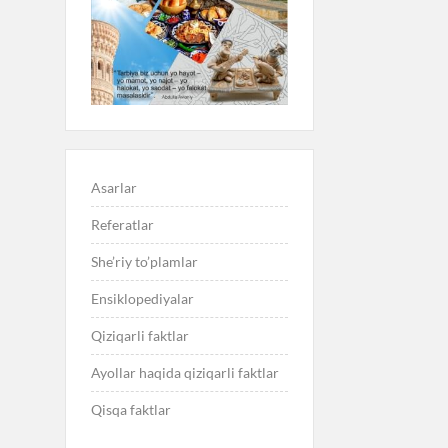
Asarlar
Referatlar
She’riy to’plamlar
Ensiklopediyalar
Qiziqarli faktlar
Ayollar haqida qiziqarli faktlar
Qisqa faktlar