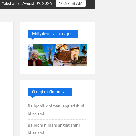
izmi
Baliq nimani anglatishini bilasizmi
Balans n
Yakshanba, Avgust 09, 2026
10:57:59 AM
Milliylik-millat ko’zgusi
Oxirgi ma’lumotlar
Baliqchilik nimani anglatishini
bilasizmi
Baliqchi nimani anglatishini
bilasizmi