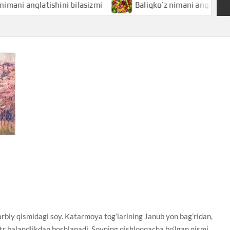
nglatishini bilasizmi
Baliqko’z nimani anglatishini bilas
iy qismidagi soy. Katarmoya tog’larining Janub yon bag’ridan,
r balandlikdan boshlanadi. Soyning qishloqqacha bo’lgan qismi