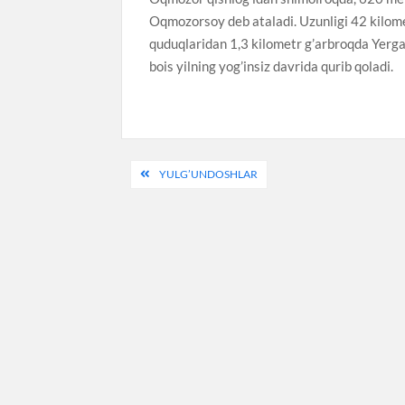
Oqmozorsoy deb ataladi. Uzunligi 42 kilom
quduqlaridan 1,3 kilometr g’arbroqda Yerga 
bois yilning yog’insiz davrida qurib qoladi.
Post
YULG’UNDOSHLAR
menyusi