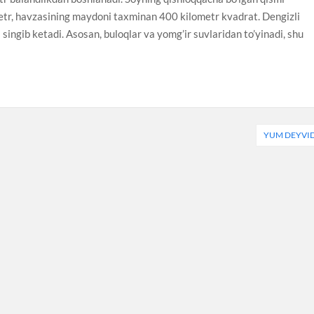
etr, havzasining maydoni taxminan 400 kilometr kvadrat. Dengizli
singib ketadi. Asosan, buloqlar va yomg’ir suvlaridan to’yinadi, shu
YUM DEYVI