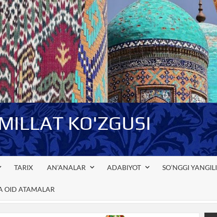
-MILLAT KO'ZGUSI
TARIX
AN’ANALAR
ADABIYOT
SO’NGGI YANGIL
GA OID ATAMALAR