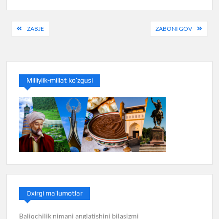
Post
ZABJE
ZABONI GOV
menyusi
Milliylik-millat ko’zgusi
Oxirgi ma’lumotlar
Baliqchilik nimani anglatishini bilasizmi