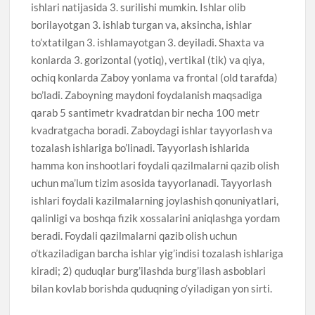
ishlari natijasida 3. surilishi mumkin. Ishlar olib
borilayotgan 3. ishlab turgan va, aksincha, ishlar
to’xtatilgan 3. ishlamayotgan 3. deyiladi. Shaxta va
konlarda 3. gorizontal (yotiq), vertikal (tik) va qiya,
ochiq konlarda Zaboy yonlama va frontal (old tarafda)
bo’ladi. Zaboyning maydoni foydalanish maqsadiga
qarab 5 santimetr kvadratdan bir necha 100 metr
kvadratgacha boradi. Zaboydagi ishlar tayyorlash va
tozalash ishlariga bo’linadi. Tayyorlash ishlarida
hamma kon inshootlari foydali qazilmalarni qazib olish
uchun ma’lum tizim asosida tayyorlanadi. Tayyorlash
ishlari foydali kazilmalarning joylashish qonuniyatlari,
qalinligi va boshqa fizik xossalarini aniqlashga yordam
beradi. Foydali qazilmalarni qazib olish uchun
o’tkaziladigan barcha ishlar yig’indisi tozalash ishlariga
kiradi; 2) quduqlar burg’ilashda burg’ilash asboblari
bilan kovlab borishda quduqning o’yiladigan yon sirti.