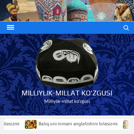
Skip
to
content
Search
MILLIYLIK-MILLAT KO'ZGUSI
Milliylik-millat ko'zgusi
asizmi
Baliq uni nimani anglatishini bilasizmi
Bal