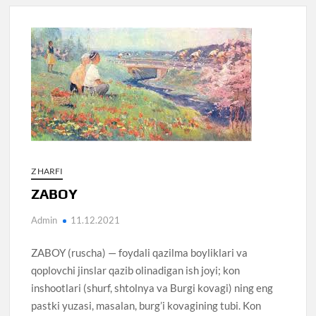
Z HARFI
ZABOY
Admin
11.12.2021
ZABOY (ruscha) — foydali qazilma boyliklari va
qoplovchi jinslar qazib olinadigan ish joyi; kon
inshootlari (shurf, shtolnya va Burgi kovagi) ning eng
pastki yuzasi, masalan, burg’i kovagining tubi. Kon