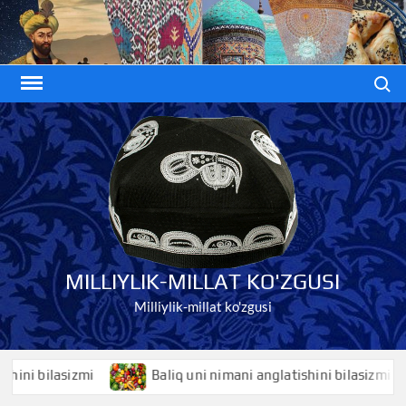
Skip
to
content
Search
MILLIYLIK-MILLAT KO'ZGUSI
Milliylik-millat ko'zgusi
 bilasizmi
Baliq uni nimani anglatishini bilasizmi