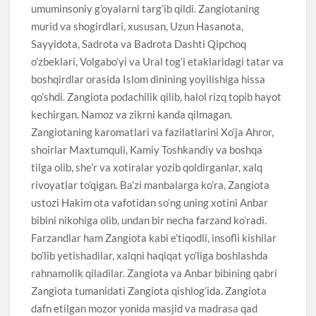
umuminsoniy g’oyalarni targ’ib qildi. Zangiotaning
murid va shogirdlari, xususan, Uzun Hasanota,
Sayyidota, Sadrota va Badrota Dashti Qipchoq
o’zbeklari, Volgabo’yi va Ural tog’i etaklaridagi tatar va
boshqirdlar orasida Islom dinining yoyilishiga hissa
qo’shdi. Zangiota podachilik qilib, halol rizq topib hayot
kechirgan. Namoz va zikrni kanda qilmagan.
Zangiotaning karomatlari va fazilatlarini Xo’ja Ahror,
shoirlar Maxtumquli, Kamiy Toshkandiy va boshqa
tilga olib, she’r va xotiralar yozib qoldirganlar, xalq
rivoyatlar to’qigan. Ba’zi manbalarga ko’ra, Zangiota
ustozi Hakim ota vafotidan so’ng uning xotini Anbar
bibini nikohiga olib, undan bir necha farzand ko’radi.
Farzandlar ham Zangiota kabi e’tiqodli, insofli kishilar
bo’lib yetishadilar, xalqni haqiqat yo’liga boshlashda
rahnamolik qiladilar. Zangiota va Anbar bibining qabri
Zangiota tumanidati Zangiota qishlog’ida. Zangiota
dafn etilgan mozor yonida masjid va madrasa qad