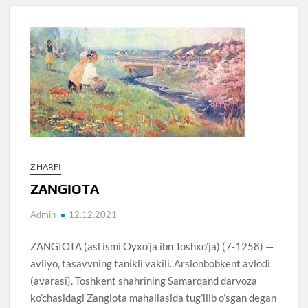
Z HARFI
ZANGIOTA
Admin
12.12.2021
ZANGIOTA (asl ismi Oyxo’ja ibn Toshxo’ja) (7-1258) —
avliyo, tasavvning tanikli vakili. Arslonbobkent avlodi
(avarasi). Toshkent shahrining Samarqand darvoza
ko’chasidagi Zangiota mahallasida tug’ilib o’sgan degan