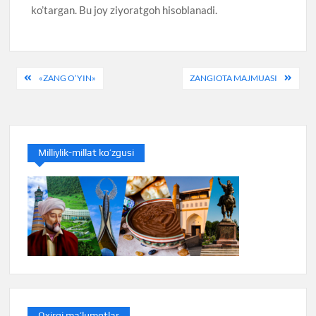
ko’targan. Bu joy ziyoratgoh hisoblanadi.
Post
«ZANG O’YIN»
ZANGIOTA MAJMUASI
menyusi
Milliylik-millat ko’zgusi
Oxirgi ma’lumotlar