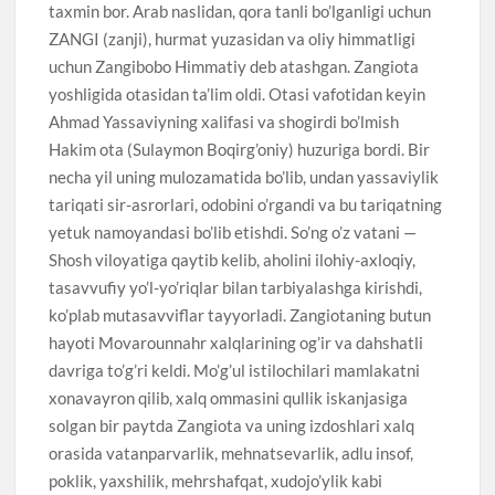
taxmin bor. Arab naslidan, qora tanli bo’lganligi uchun
ZANGI (zanji), hurmat yuzasidan va oliy himmatligi
uchun Zangibobo Himmatiy deb atashgan. Zangiota
yoshligida otasidan ta’lim oldi. Otasi vafotidan keyin
Ahmad Yassaviyning xalifasi va shogirdi bo’lmish
Hakim ota (Sulaymon Boqirg’oniy) huzuriga bordi. Bir
necha yil uning mulozamatida bo’lib, undan yassaviylik
tariqati sir-asrorlari, odobini o’rgandi va bu tariqatning
yetuk namoyandasi bo’lib etishdi. So’ng o’z vatani —
Shosh viloyatiga qaytib kelib, aholini ilohiy-axloqiy,
tasavvufiy yo’l-yo’riqlar bilan tarbiyalashga kirishdi,
ko’plab mutasavviflar tayyorladi. Zangiotaning butun
hayoti Movarounnahr xalqlarining og’ir va dahshatli
davriga to’g’ri keldi. Mo’g’ul istilochilari mamlakatni
xonavayron qilib, xalq ommasini qullik iskanjasiga
solgan bir paytda Zangiota va uning izdoshlari xalq
orasida vatanparvarlik, mehnatsevarlik, adlu insof,
poklik, yaxshilik, mehrshafqat, xudojo’ylik kabi