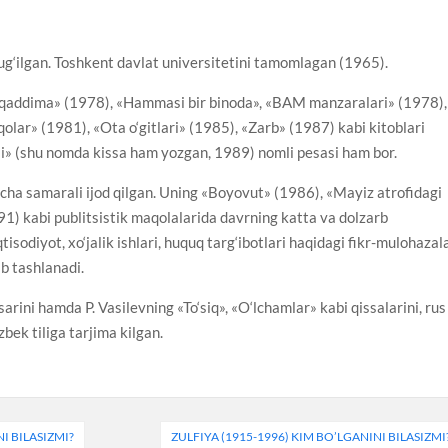
ug‘ilgan. Toshkent davlat universitetini tamomlagan (1965).
«Muqaddima» (1978), «Hammasi bir binoda», «BAM manzaralari» (1978),
qolar» (1981), «Ota o‘gitlari» (1985), «Zarb» (1987) kabi kitoblari
asi» (shu nomda kissa ham yozgan, 1989) nomli pesasi ham bor.
ncha samarali ijod qilgan. Uning «Boyovut» (1986), «Mayiz atrofidagi
) kabi publitsistik maqolalarida davrning katta va dolzarb
isodiyot, xo‘jalik ishlari, huquq targ‘ibotlari haqidagi fikr-mulohazal
ib tashlanadi.
rini hamda P. Vasilevning «To‘siq», «O‘lchamlar» kabi qissalarini, rus
zbek tiliga tarjima kilgan.
I BILASIZMI?
ZULFIYA (1915-1996) KIM BO’LGANINI BILASIZMI