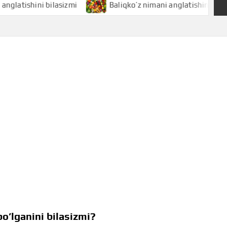
hini bilasizmi
Baliqko’z nimani anglatishini bilasizmi
o’lganini bilasizmi?