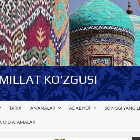
-MILLAT KO'ZGUSI
TARIX
AN’ANALAR
ADABIYOT
SO’NGGI YANGIL
GA OID ATAMALAR