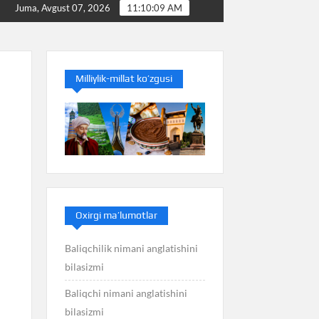
Baliq nimani anglatishini bilasizmi
Balans nimani a
Juma, Avgust 07, 2026
11:10:10 AM
Milliylik-millat ko’zgusi
Oxirgi ma’lumotlar
Baliqchilik nimani anglatishini
bilasizmi
Baliqchi nimani anglatishini
bilasizmi