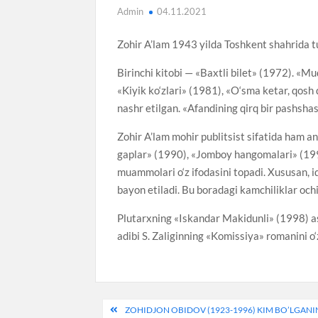
Admin
04.11.2021
Zohir A’lam 1943 yilda Toshkent shahrida t
Birinchi kitobi — «Baxtli bilet» (1972). 
«Kiyik ko‘zlari» (1981), «O‘sma ketar, qosh 
nashr etilgan. «Afandining qirq bir pashsh
Zohir A’lam mohir publitsist sifatida ham a
gaplar» (1990), «Jomboy hangomalari» (1991
muammolari o‘z ifodasini topadi. Xususan, iqt
bayon etiladi. Bu boradagi kamchiliklar och
Plutarxning «Iskandar Makidunli» (1998) asa
adibi S. Zaliginning «Komissiya» romanini o‘
Post
ZOHIDJON OBIDOV (1923-1996) KIM BO’LGANIN