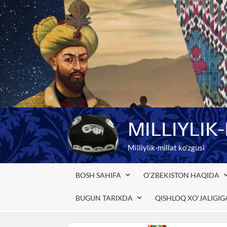
Skip
to
content
MILLIYLIK
Milliylik-millat ko'zgusi
BOSH SAHIFA
O’ZBEKISTON HAQIDA
BUGUN TARIXDA
QISHLOQ XO’JALIGI