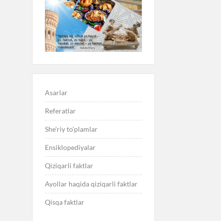
Asarlar
Referatlar
She’riy to’plamlar
Ensiklopediyalar
Qiziqarli faktlar
Ayollar haqida qiziqarli faktlar
Qisqa faktlar