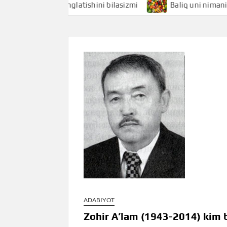
hi nimani anglatishini bilasizmi
Baliq uni nimani anglatis
ADABIYOT
Zohir A’lam (1943-2014) kim b