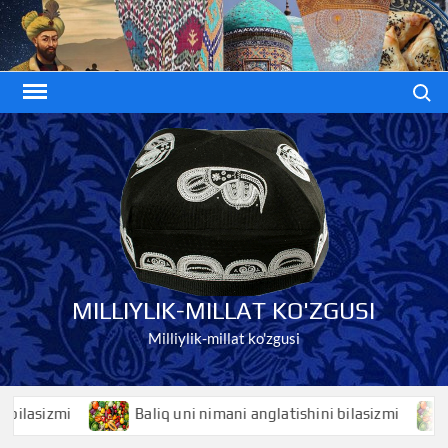
Skip
to
content
Search
MILLIYLIK-MILLAT KO'ZGUSI
Milliylik-millat ko'zgusi
lasizmi
Baliq uni nimani anglatishini bilasizmi
B