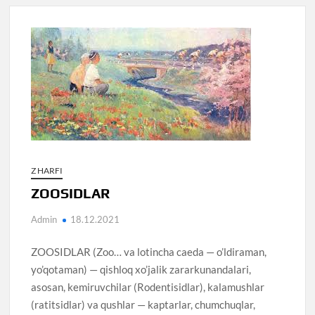
Z HARFI
ZOOSIDLAR
Admin
18.12.2021
ZOOSIDLAR (Zoo… va lotincha caeda — o’ldiraman,
yo’qotaman) — qishloq xo’jalik zararkunandalari,
asosan, kemiruvchilar (Rodentisidlar), kalamushlar
(ratitsidlar) va qushlar — kaptarlar, chumchuqlar,