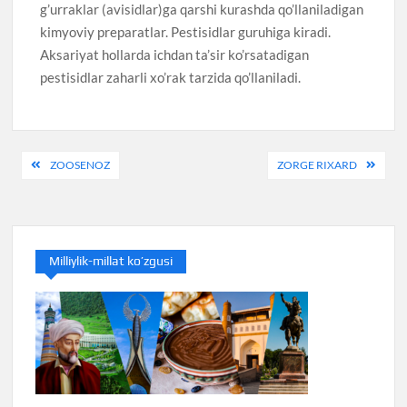
g’urraklar (avisidlar)ga qarshi kurashda qo’llaniladigan
kimyoviy preparatlar. Pestisidlar guruhiga kiradi.
Aksariyat hollarda ichdan ta’sir ko’rsatadigan
pestisidlar zaharli xo’rak tarzida qo’llaniladi.
Post
ZOOSENOZ
ZORGE RIXARD
menyusi
Milliylik-millat ko’zgusi