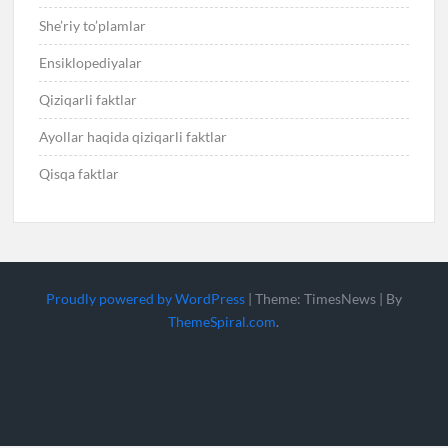
She’riy to’plamlar
Ensiklopediyalar
Qiziqarli faktlar
Ayollar haqida qiziqarli faktlar
Qisqa faktlar
Proudly powered by WordPress
|
Theme: TimesNews
|
By
ThemeSpiral.com
.