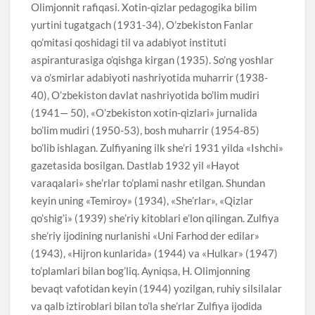
Olimjonnit rafiqasi. Xotin-qizlar pedagogika bilim
yurtini tugatgach (1931-34), O’zbekiston Fanlar
qo’mitasi qoshidagi til va adabiyot instituti
aspiranturasiga o’qishga kirgan (1935). So’ng yoshlar
va o’smirlar adabiyoti nashriyotida muharrir (1938-
40), O’zbekiston davlat nashriyotida bo’lim mudiri
(1941— 50), «O’zbekiston xotin-qizlari» jurnalida
bo’lim mudiri (1950-53), bosh muharrir (1954-85)
bo’lib ishlagan. Zulfiyaning ilk she’ri 1931 yilda «Ishchi»
gazetasida bosilgan. Dastlab 1932 yil «Hayot
varaqalari» she’rlar to’plami nashr etilgan. Shundan
keyin uning «Temiroy» (1934), «She’rlar», «Qizlar
qo’shig’i» (1939) she’riy kitoblari e’lon qilingan. Zulfiya
she’riy ijodining nurlanishi «Uni Farhod der edilar»
(1943), «Hijron kunlarida» (1944) va «Hulkar» (1947)
to’plamlari bilan bog’liq. Ayniqsa, H. Olimjonning
bevaqt vafotidan keyin (1944) yozilgan, ruhiy silsilalar
va qalb iztiroblari bilan to’la she’rlar Zulfiya ijodida