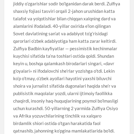
jiddiy o’zgarishlar sodir bo’lganidan darak berdi. Zulfiya
shaxsiy fojiasi tasviri orqali 2-jahon urushidan katta
talafot va yo’qotishlar bilan chiqqan xalqning dard va
alamlarini ifodaladi. 40-yillar oxirida e’lon qilingan
Sovet davlatining san’at va adabiyot to’g’risidagi
qarorlari o’zbek adabiyotiga ham katta zarar keltirdi.
Zulfiya Badbin kayfiyatlar — pessimistik kechinmalar
kuychisi sifatida ta’na toshlari ostida qoldi. Shundan
keyin u, boshqa qalamkash birodarlari singari, «davr
g’oyalari» ni ifodalovchi she’rlar yozishga o’tdi. Lekin
ko’p o’tmay, o’zbek ayollari hayotini yaxshi biluvchi
shoira va jurnalist sifatida dugonalari haqida she’r va
publisistik maqolalar yozdi, ularni ijtimoiy faollikka
chaqirdi, insoniy haq-huquqlarining poymol bo’lmasligi
uchun kurashdi. 50-yillarning 2 yarmida Zulfiya Osiyo
va Afrika yozuvchilarining tinchlik va xalqaro
birdamlik shiori ostida o’tgan harakatida faol
qatnashib, jahonning ko’pgina mamlakatlarida bo’ldi.