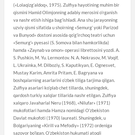
(«Lolaqizg’aldoq», 1975). Zulfiya hayotining muhim bir
qismini Hamid Olimjonning adabiy merosini o’rganish
va nashr etish ishiga bag’ishladi. Ana shu jarayonning
uzviy qismi sifatida u shoirning «Semurg’ yoki Parizod
va Bunyod» dostoni asosida qo’g’irchoq teatri uchun
«Semurg'» pyesasi (S. Somova bilan hamkorlikda)
hamda «Zaynab va omon» operasi librettosini yozdi. A.
S. Pushkin, M. Yu. Lermontov. N. A. Nekrasov, M. Voqif,
L. Ukrainka, M. Dilboziy, S. Kaputikyan, E. Ognesvet,
Mustay Karim, Amrita Pritam, E. Bagryana va
boshqalarning asarlarini o’zbek tiliga tarjima qilgan.
Zulfiya asarlari ko’plab chet tillarda, shuningdek,
qardosh turkiy xalqlar tillarida nashr etilgan. Zulfiya
xalqaro Javaharlal Neru (1968), «Nilufar» (1971)
mukofotlari hamda Hamza nomidagi O’zbekiston
Davlat mukofoti (1970) laureati. Shuningdek, u
Bolgariyaning «Kirill va Mefodiy» (1972) ordeniga
sazovor bo’lgan. O’zbekiston hukumati atoqli