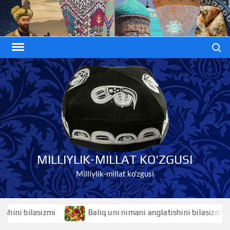
Skip
to
content
Search
MILLIYLIK-MILLAT KO'ZGUSI
Milliylik-millat ko'zgusi
i bilasizmi
Baliq uni nimani anglatishini bilasizmi