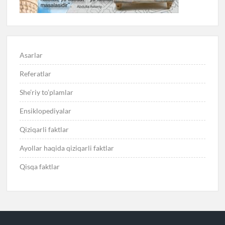
Asarlar
Referatlar
She’riy to’plamlar
Ensiklopediyalar
Qiziqarli faktlar
Ayollar haqida qiziqarli faktlar
Qisqa faktlar