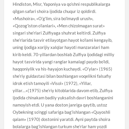
Hindiston, Misr, Yaponiya va qo’shni respublikalarga
qilgan safari shoira ijodida chuqur iz qoldirdi.
«Mushoira», «O’g’lim, sira bo’lmaydi urush»,
«Qozog’iston o’lanlari», «Men chizolmagan surat»
singari she’rlari Zulfiyaga shuhrat keltirdi. Zulfiya
she’rlarida tasvir etilayotgan hayot ko’lami kengayib,
uning ijodiga xorijiy xalqlar hayoti manzaralari ham
kirib keldi. 70-yillardan boshlab Zulfiya ijodidagi milliy
hayot tasvirida yangi ranglar kamalagi paydo bo’ldi,
haqqoniylik va his-hayajon kuchaydi. «O’ylar» (1965)
she’riy guldastasi bilan boshlangan voqelikni falsafiy
idrok etish tamoyili «Visol» (1972), «Yillar,
yillar…»(1975) she’riy kitoblarida davom etib, Zulfiya
ijodida chinakam badiiy yuksalish davri boshlanganini
namoyish etdi. U yana doston janriga qaytib, ustoz
Oybekning so’nggi safariga bag’ishlangan «Quyoshli
qalam» (1970) dostonini yaratdi. Ayni paytda shoira
bolalarga bag’ishlangan turkum she’rlar ham yozdi