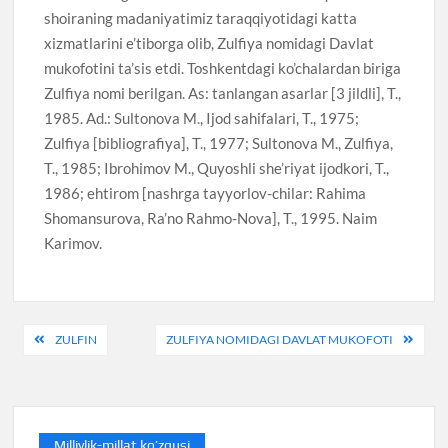
shoiraning madaniyatimiz taraqqiyotidagi katta
xizmatlarini e’tiborga olib, Zulfiya nomidagi Davlat
mukofotini ta’sis etdi. Toshkentdagi ko’chalardan biriga
Zulfiya nomi berilgan. As: tanlangan asarlar [3 jildli], T.,
1985. Ad.: Sultonova M., Ijod sahifalari, T., 1975;
Zulfiya [bibliografiya], T., 1977; Sultonova M., Zulfiya,
T., 1985; Ibrohimov M., Quyoshli she’riyat ijodkori, T.,
1986; ehtirom [nashrga tayyorlov-chilar: Rahima
Shomansurova, Ra’no Rahmo-Nova], T., 1995. Naim
Karimov.
Post
ZULFIN
ZULFIYA NOMIDAGI DAVLAT MUKOFOTI
menyusi
Milliylik-millat ko’zgusi