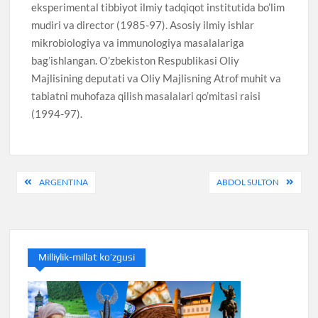
eksperimental tibbiyot ilmiy tadqiqot institutida bo’lim
mudiri va director (1985-97). Asosiy ilmiy ishlar
mikrobiologiya va immunologiya masalalariga
bag’ishlangan. O’zbekiston Respublikasi Oliy
Majlisining deputati va Oliy Majlisning Atrof muhit va
tabiatni muhofaza qilish masalalari qo’mitasi raisi
(1994-97).
Post
ARGENTINA
ABDOL SULTON
menyusi
Milliylik-millat ko’zgusi