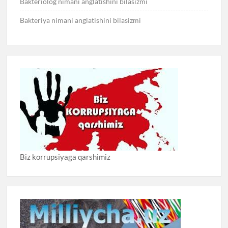
Bakteriolog nimani anglatishini bilasizmi
Bakteriya nimani anglatishini bilasizmi
Biz korrupsiyaga qarshimiz