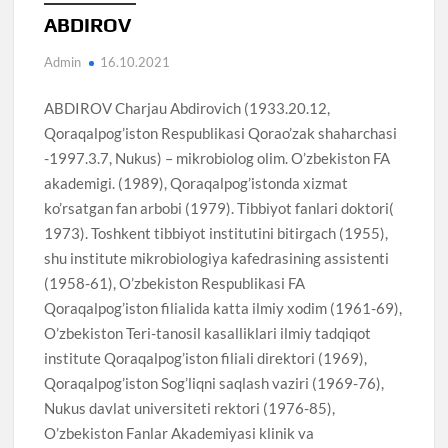
ABDIROV
Admin
16.10.2021
ABDIROV Charjau Abdirovich (1933.20.12,
Qoraqalpog’iston Respublikasi Qorao’zak shaharchasi
-1997.3.7, Nukus) – mikrobiolog olim. O’zbekiston FA
akademigi. (1989), Qoraqalpog’istonda xizmat
ko’rsatgan fan arbobi (1979). Tibbiyot fanlari doktori(
1973). Toshkent tibbiyot institutini bitirgach (1955),
shu institute mikrobiologiya kafedrasining assistenti
(1958-61), O’zbekiston Respublikasi FA
Qoraqalpog’iston filialida katta ilmiy xodim (1961-69),
O’zbekiston Teri-tanosil kasalliklari ilmiy tadqiqot
institute Qoraqalpog’iston filiali direktori (1969),
Qoraqalpog’iston Sog’liqni saqlash vaziri (1969-76),
Nukus davlat universiteti rektori (1976-85),
O’zbekiston Fanlar Akademiyasi klinik va