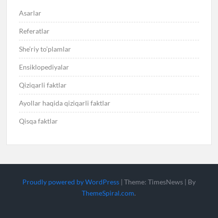
Asarlar
Referatlar
She’riy to’plamlar
Ensiklopediyalar
Qiziqarli faktlar
Ayollar haqida qiziqarli faktlar
Qisqa faktlar
Proudly powered by WordPress
|
Theme: TimesNews
|
By
ThemeSpiral.com
.