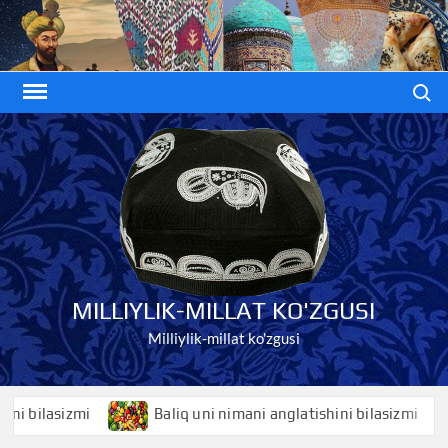
Skip
to
content
Search
MILLIYLIK-MILLAT KO'ZGUSI
Milliylik-millat ko'zgusi
ilasizmi
Baliq uni nimani anglatishini bilasizmi