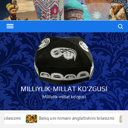
Skip
to
content
Search
MILLIYLIK-MILLAT KO'ZGUSI
Milliylik-millat ko'zgusi
asizmi
Baliq uni nimani anglatishini bilasizmi
Bal