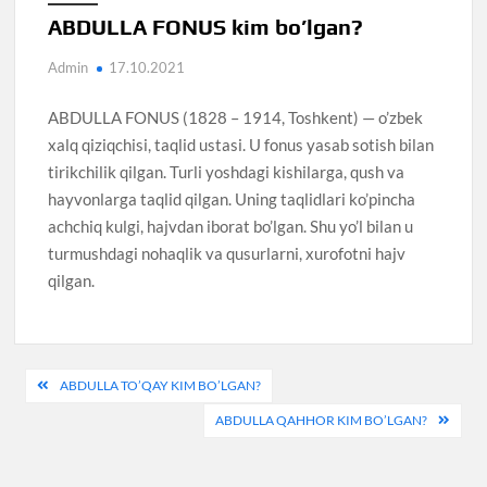
ABDULLA FONUS kim bo’lgan?
Admin
17.10.2021
ABDULLA FONUS (1828 – 1914, Toshkent) — o’zbek
xalq qiziqchisi, taqlid ustasi. U fonus yasab sotish bilan
tirikchilik qilgan. Turli yoshdagi kishilarga, qush va
hayvonlarga taqlid qilgan. Uning taqlidlari ko’pincha
achchiq kulgi, hajvdan iborat bo’lgan. Shu yo’l bilan u
turmushdagi nohaqlik va qusurlarni, xurofotni hajv
qilgan.
Post
ABDULLA TO’QAY KIM BO’LGAN?
menyusi
ABDULLA QAHHOR KIM BO’LGAN?