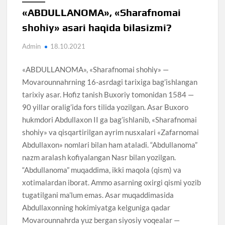
«ABDULLANOMA», «Sharafnomai
shohiy» asari haqida bilasizmi?
Admin
18.10.2021
«ABDULLANOMA», «Sharafnomai shohiy» —
Movarounnahrning 16-asrdagi tarixiga bag’ishlangan
tarixiy asar. Hofiz tanish Buxoriy tomonidan 1584 —
90 yillar oralig’ida fors tilida yozilgan. Asar Buxoro
hukmdori Abdullaxon II ga bag’ishlanib, «Sharafnomai
shohiy» va qisqartirilgan ayrim nusxalari «Zafarnomai
Abdullaxon» nomlari bilan ham ataladi. “Abdullanoma”
nazm aralash kofiyalangan Nasr bilan yozilgan.
“Abdullanoma” muqaddima, ikki maqola (qism) va
xotimalardan iborat. Ammo asarning oxirgi qismi yozib
tugatilgani ma’lum emas. Asar muqaddimasida
Abdullaxonning hokimiyatga kelguniga qadar
Movarounnahrda yuz bergan siyosiy voqealar —