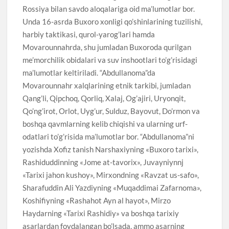
Rossiya bilan savdo aloqalariga oid ma’lumotlar bor.
Unda 16-asrda Buxoro xonligi qo’shinlarining tuzilishi,
harbiy taktikasi, qurol-yarog’lari hamda
Movarounnahrda, shu jumladan Buxoroda qurilgan
me’morchilik obidalari va suv inshootlari to’g’risidagi
ma’lumotlar keltiriladi. “Abdullanoma”da
Movarounnahr xalqlarining etnik tarkibi, jumladan
Qang’li, Qipchoq, Qorliq, Xalaj, Og’ajiri, Uryonqit,
Qo’ng’irot, Orlot, Uyg’ur, Sulduz, Bayovut, Do’rmon va
boshqa qavmlarning kelib chiqishi va ularning urf-
odatlari to’g’risida ma’lumotlar bor. “Abdullanoma”ni
yozishda Xofiz tanish Narshaxiyning «Buxoro tarixi»,
Rashiduddinning «Jome at-tavorix», Juvayniynnj
«Tarixi jahon kushoy», Mirxondning «Ravzat us-safo»,
Sharafuddin Ali Yazdiyning «Muqaddimai Zafarnoma»,
Koshifiyning «Rashahot Ayn al hayot», Mirzo
Haydarning «Tarixi Rashidiy» va boshqa tarixiy
asarlardan foydalangan bo’lsada, ammo asarning