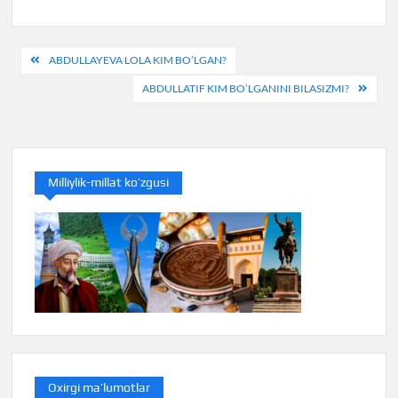
Post
ABDULLAYEVA LOLA KIM BO’LGAN?
menyusi
ABDULLATIF KIM BO’LGANINI BILASIZMI?
Milliylik-millat ko’zgusi
Oxirgi ma’lumotlar