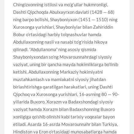
Chingizxonning istilosi va mo’g’ullar hukmronligi,
Dashti Qipchoqda Abulxayrxon davlati (1428 — 68)
ning barpo bo’lishi, Shayboniyxon (1451 — 1510) ning
Xurosonga yurishlari, Shayboniylar bilan Zahiriddin
Bobur o’rtasidagi harbiy to’qnashuvlar hamda
Abdullaxonning nasli va nasabi to’g’risida hikoya
qilinadi. “Abdullanoma” ning asosiy qismida
Shayboniyxondan so’ng Movarounnahrdagi siyosiy
vaziyat, uning bir qancha mayda hokimliklarga bo’linib
ketishi, Abdullaxonning Markaziy hokimiyatni
mustahkamlash va mamlakatni siyosiy jihatdan
birlashtirishga qaratilgan harakatlari, uning Dashti
Qipchoq va Xurosonga yurishlari, 16-asrning 80 — 90-
yillarida Buxoro, Xorazm va Badaxshondagi siyosiy
vaziyat hamda Xorazm bilan Badaxshonning Buxoro
xonligiga qo’shib olinishi kabi tarixiy voqealar bayon
etiladi. Asarda 16-asrda Movarounnahr bilan Turkiya,
Hindiston va Eron o’rtasidagi munosabatlarga hamda