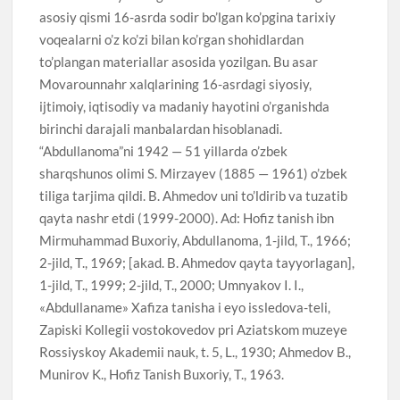
asosiy qismi 16-asrda sodir bo’lgan ko’pgina tarixiy
voqealarni o’z ko’zi bilan ko’rgan shohidlardan
to’plangan materiallar asosida yozilgan. Bu asar
Movarounnahr xalqlarining 16-asrdagi siyosiy,
ijtimoiy, iqtisodiy va madaniy hayotini o’rganishda
birinchi darajali manbalardan hisoblanadi.
“Abdullanoma”ni 1942 — 51 yillarda o’zbek
sharqshunos olimi S. Mirzayev (1885 — 1961) o’zbek
tiliga tarjima qildi. B. Ahmedov uni to’ldirib va tuzatib
qayta nashr etdi (1999-2000). Ad: Hofiz tanish ibn
Mirmuhammad Buxoriy, Abdullanoma, 1-jild, T., 1966;
2-jild, T., 1969; [akad. B. Ahmedov qayta tayyorlagan],
1-jild, T., 1999; 2-jild, T., 2000; Umnyakov I. I.,
«Abdullaname» Xafiza tanisha i eyo issledova-teli,
Zapiski Kollegii vostokovedov pri Aziatskom muzeye
Rossiyskoy Akademii nauk, t. 5, L., 1930; Ahmedov B.,
Munirov K., Hofiz Tanish Buxoriy, T., 1963.