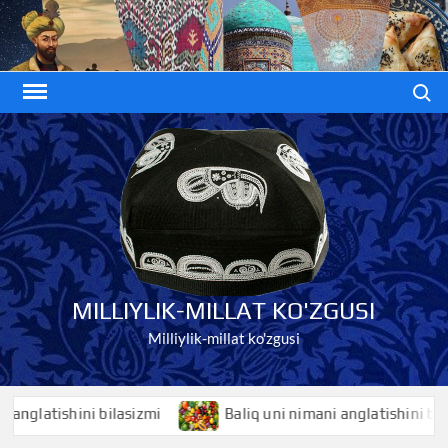
Skip
to
content
Search
MILLIYLIK-MILLAT KO'ZGUSI
Milliylik-millat ko'zgusi
latishini bilasizmi
Baliq uni nimani anglatishini bilasizm