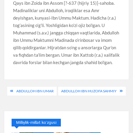
Qays ibn Zoida ibn Assom [?-637 (hijriy 15)]-sahoba.
Madinaliklar uni Abdulloh, iroqliklar esa Amr
deyishgan, kunyasi-Ibn Ummu Maktum. Hadicha (r.a.)
tog’asining o’g’li. Yoshligidan ko’zi ojiz bo’lgan. U
Muhammad (s.a.v.) jangga chiqqan vaqtlarida, Abdulloh
ibn Ummu Maktumni Madinada o’rinbosar va imom
qilib qoldirganlar. Hijratdan so’ng u ansorlarga Qur’on
va fiqhdan ta’lim bergan. Umar ibn Xattob (r.a.) xalifalik
davrida forslar bilan kechgan jangda shahid bo’lgan.
Post
ABDULLOH IBN UMAR
ABDULLOH IBN HUZOFA SAHMIY
menyusi
Milliylik-millat ko’zgusi