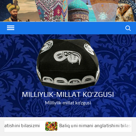
Skip
to
content
Search
MILLIYLIK-MILLAT KO'ZGUSI
Milliylik-millat ko'zgusi
hini bilasizmi
Baliq uni nimani anglatishini bilasizmi