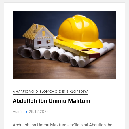
A HARFIGA OID ISLOMGA OID ENSIKLOPEDIYA
Abdulloh ibn Ummu Maktum
Admin
28.12.2024
Abdulloh ibn Ummu Maktum – to’liq ismi Abdulloh ibn