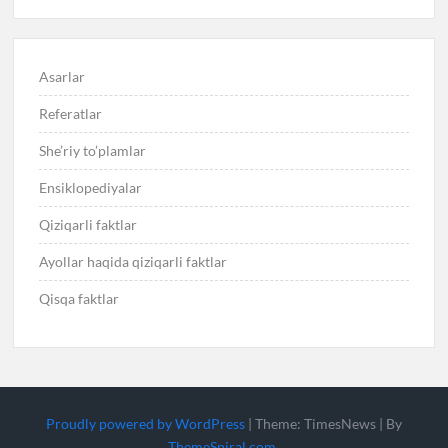
Asarlar
Referatlar
She’riy to’plamlar
Ensiklopediyalar
Qiziqarli faktlar
Ayollar haqida qiziqarli faktlar
Qisqa faktlar
Proudly powered by WordPress
|
Theme: TimesNews
|
By
ThemeSpiral.com
.