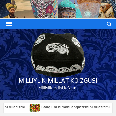
Skip
to
content
Search
MILLIYLIK-MILLAT KO'ZGUSI
Milliylik-millat ko'zgusi
bilasizmi
Baliq uni nimani anglatishini bilasizmi