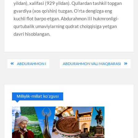
yildan), xalifasi (929 yildan). Qullardan tashkil topgan
gvardiya (xos qo’shin) tuzgan. O’rta dengizga eng
kuchli flot barpo etgan. Abdurahmon III hukmronligi-
qurtubalik umaviylarning qudrat cho’qqisiga yetgan
davri hisoblangan.
Post
ABDURAHMON I
ABDURAHMON VALI MAQBARASI
menyusi
Milliylik-millat ko’zgusi