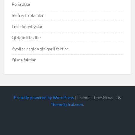
Referatlar
She’riy to’plamlar
Ensiklopediyalar
Qiziqarli faktlar
Ayollar haqida qiziqarli faktlar
Qisqa faktlar
Proudly powered by WordPress
|
Theme: TimesNews
|
By
ThemeSpiral.com
.