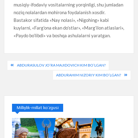
musiqiy-ifodaviy vositalarning yorqinligi, shu jumladan
noziq nolalardan mohirona foydalanish xosdir.
Bastakor sifatida «Nay nolasi», «Nigohing» kabi
kuylarni, «Farg’ona ekan do’stlar», «Marg’ilon atlaslari»,
«Paydo bo’libdi» va boshqa ashulalarni yaratgan.
Post
ABDURASULOV JO’RA MAJIDOVICH KIM BO’LGAN?
menyusi
ABDURAHIM NIZORIY KIM BO’LGAN?
Milliylik-millat ko’zgusi