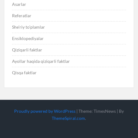
Asarlar
Referatlar
She’riy to’plamlar
Ensiklopediyalar
Qiziqarli faktlar
Ayollar haqida qiziqarli faktlar
Qisqa faktlar
Proudly powered by WordPress
|
Theme: TimesNews
|
By
ThemeSpiral.com
.