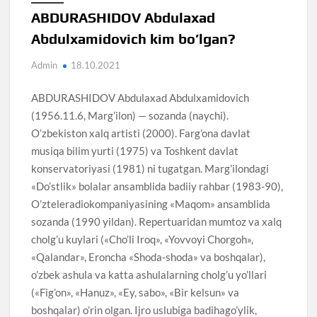
ABDURASHIDOV Abdulaxad
Abdulxamidovich kim bo’lgan?
Admin
18.10.2021
ABDURASHIDOV Abdulaxad Abdulxamidovich
(1956.11.6, Marg’ilon) — sozanda (naychi).
O’zbekiston xalq artisti (2000). Farg’ona davlat
musiqa bilim yurti (1975) va Toshkent davlat
konservatoriyasi (1981) ni tugatgan. Marg’ilondagi
«Do’stlik» bolalar ansamblida badiiy rahbar (1983-90),
O’zteleradiokompaniyasining «Maqom» ansamblida
sozanda (1990 yildan). Repertuaridan mumtoz va xalq
cholg’u kuylari («Cho’li Iroq», «Yovvoyi Chorgoh»,
«Qalandar», Eroncha «Shoda-shoda» va boshqalar),
o’zbek ashula va katta ashulalarning cholg’u yo’llari
(«Fig’on», «Hanuz», «Ey, sabo», «Bir kelsun» va
boshqalar) o’rin olgan. Ijro uslubiga badihago’ylik,