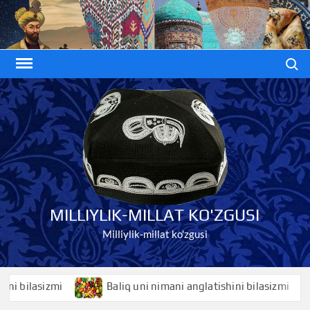
Skip
to
content
Search
MILLIYLIK-MILLAT KO'ZGUSI
Milliylik-millat ko'zgusi
ilasizmi
Baliq uni nimani anglatishini bilasizmi