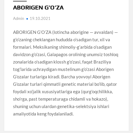
ABORIGEN G’O’ZA
Admin
19.10.2021
ABORIGEN G’O’ZA (lotincha aborigine — avvaldan) —
g’o’zaning cheklangan hududda o’sadigan tur, xil va
formalari. Meksikaning shimoliy-g’arbida o’sadigan
davidzon g’o’zasi, Galapagos orolining unumsiz toshloq
zonalarida o’sadigan klossh g’o’zasi, faqat Braziliya
tog’larida uchraydigan mustelinum g’o’zasi Aborigen
G’ozalar turlariga kiradi. Barcha yovvoyi Aborigen
G’ozalar turlari qimmatli genetic material bo’lib, qator
foydali xo’jalik xususiyatlariga ega (qurg’oqchilikka,
sho’rga, past temperaturaga chidamli va hokazo),
shuning uchun ulardan genetika-selektsiya ishlari
amaliyotida keng foydalaniladi.