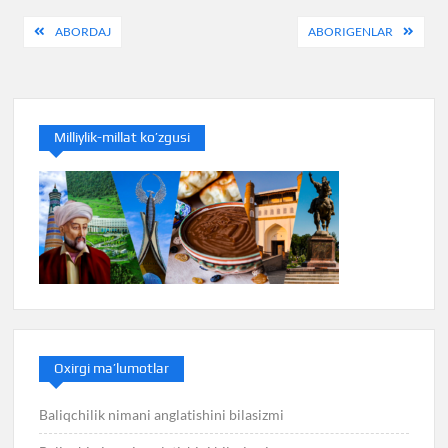
Post
ABORDAJ
ABORIGENLAR
menyusi
Milliylik-millat ko’zgusi
Oxirgi ma’lumotlar
Baliqchilik nimani anglatishini bilasizmi