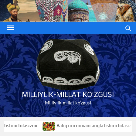
Skip
to
content
Search
MILLIYLIK-MILLAT KO'ZGUSI
Milliylik-millat ko'zgusi
ni bilasizmi
Baliq uni nimani anglatishini bilasizmi