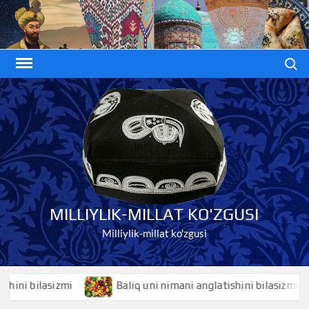
Skip
to
content
Search
MILLIYLIK-MILLAT KO'ZGUSI
Milliylik-millat ko'zgusi
i bilasizmi
Baliq uni nimani anglatishini bilasizmi