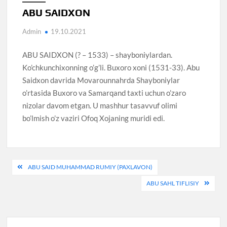
ABU SAIDXON
Admin
19.10.2021
ABU SAIDXON (? – 1533) – shayboniylardan.
Ko’chkunchixonning o’g’li. Buxoro xoni (1531-33). Abu
Saidxon davrida Movarounnahrda Shayboniylar
o’rtasida Buxoro va Samarqand taxti uchun o’zaro
nizolar davom etgan. U mashhur tasavvuf olimi
bo’lmish o’z vaziri Ofoq Xojaning muridi edi.
Post
ABU SAID MUHAMMAD RUMIY (PAXLAVON)
menyusi
ABU SAHL TIFLISIY