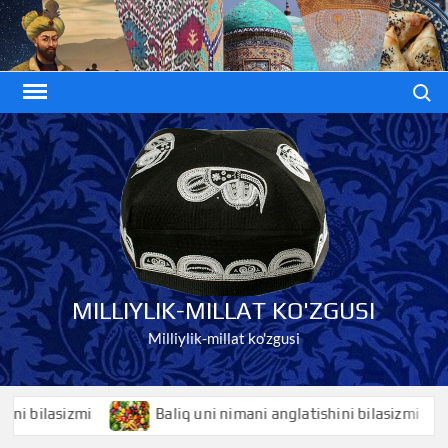
Skip
to
content
Search
MILLIYLIK-MILLAT KO'ZGUSI
Milliylik-millat ko'zgusi
ilasizmi
Baliq uni nimani anglatishini bilasizmi