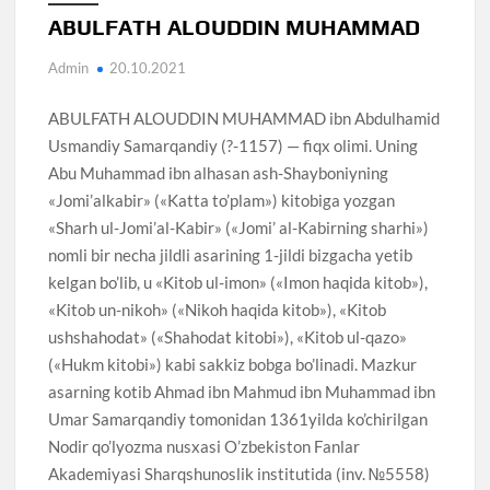
ABULFATH ALOUDDIN MUHAMMAD
Admin
20.10.2021
ABULFATH ALOUDDIN MUHAMMAD ibn Abdulhamid
Usmandiy Samarqandiy (?-1157) — fiqx olimi. Uning
Abu Muhammad ibn alhasan ash-Shayboniyning
«Jomi’alkabir» («Katta to’plam») kitobiga yozgan
«Sharh ul-Jomi’al-Kabir» («Jomi’ al-Kabirning sharhi»)
nomli bir necha jildli asarining 1-jildi bizgacha yetib
kelgan bo’lib, u «Kitob ul-imon» («Imon haqida kitob»),
«Kitob un-nikoh» («Nikoh haqida kitob»), «Kitob
ushshahodat» («Shahodat kitobi»), «Kitob ul-qazo»
(«Hukm kitobi») kabi sakkiz bobga bo’linadi. Mazkur
asarning kotib Ahmad ibn Mahmud ibn Muhammad ibn
Umar Samarqandiy tomonidan 1361yilda ko’chirilgan
Nodir qo’lyozma nusxasi O’zbekiston Fanlar
Akademiyasi Sharqshunoslik institutida (inv. №5558)