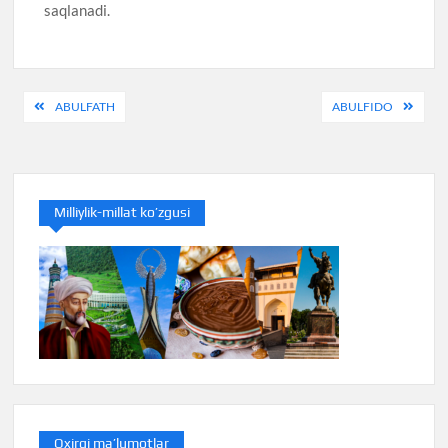
saqlanadi.
Post
ABULFATH
ABULFIDO
menyusi
Milliylik-millat ko’zgusi
Oxirgi ma’lumotlar