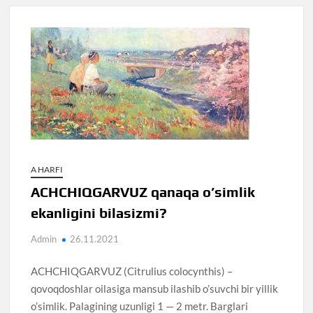
A HARFI
ACHCHIQGARVUZ qanaqa o’simlik
ekanligini bilasizmi?
Admin
26.11.2021
ACHCHIQGARVUZ (Citrulius colocynthis) –
qovoqdoshlar oilasiga mansub ilashib o’suvchi bir yillik
o’simlik. Palagining uzunligi 1 — 2 metr. Barglari