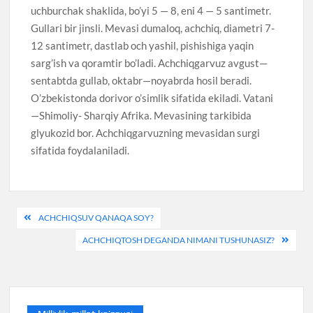
uchburchak shaklida, bo’yi 5 — 8, eni 4 — 5 santimetr.
Gullari bir jinsli. Mevasi dumaloq, achchiq, diametri 7-
12 santimetr, dastlab och yashil, pishishiga yaqin
sarg’ish va qoramtir bo’ladi. Achchiqgarvuz avgust—
sentabtda gullab, oktabr—noyabrda hosil beradi.
O’zbekistonda dorivor o’simlik sifatida ekiladi. Vatani
—Shimoliy- Sharqiy Afrika. Mevasining tarkibida
glyukozid bor. Achchiqgarvuzning mevasidan surgi
sifatida foydalaniladi.
Post
ACHCHIQSUV QANAQA SOY?
menyusi
ACHCHIQTOSH DEGANDA NIMANI TUSHUNASIZ?