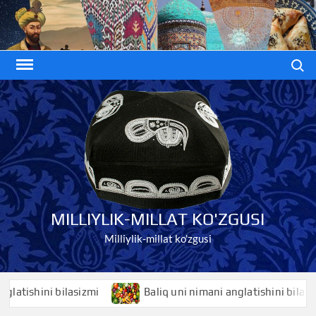
Skip
to
content
Search
MILLIYLIK-MILLAT KO'ZGUSI
Milliylik-millat ko'zgusi
ishini bilasizmi
Baliq uni nimani anglatishini bilasizmi