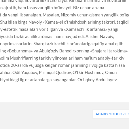
qa hamma vaqt novatorlikka chorlaydi. Binobarin an’ana va novatorlik
an ajratib, ham tasavvur qilib bo’lmaydi. Biz uchun an’ana
qtida yangilik sanalgan. Masalan, Nizomiy uchun qisman yangilik bo’l
Shu bilan birga Navoiy «Xamsa»si o’tmishdoshlarining takrori, taqlidi
y-estetik masalalari yoritilgan va «Xamsachilik an’anasi» yangi
yotida tazkirachilik an’anasi ham mavjud edi. Alisher Navoiy,
ayrim asarlarini Sharq tazkirachilik an’analariga qat’iy amal qilib
ing «Boburnoma» va Abulg’oziy Bahodirxonning «Shajarai tarokima»
aolim Mushriflarning tarixiy yilnomalari ham ma’lum adabiy-tarixiy
yotida 20-asrda vujudga kelgan roman janrining rivojiga katta hissa
Qahhor, Odil Yoqubov, Pirimqul Qodirov, O’tkir Hoshimov, Omon
iyotidagi ilg’or an’analarga suyanganlar. Ortiqboy Abdullayev.
ADABIY YODGORLI