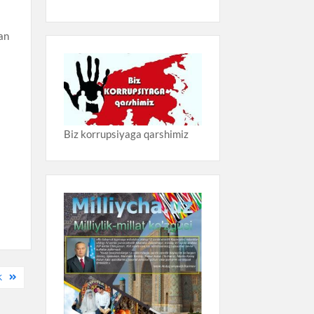
gan
Biz korrupsiyaga qarshimiz
K