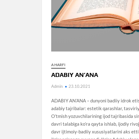
A HARFI
ADABIY AN’ANA
Admin
23.10.2021
ADABIY AN’ANA – dunyoni badiiy idrok etish
adabiy tajribalar: estetik qarashlar, tasviri
O’tmish yozuvchilarining ijod tajribasida si
davri talabiga ko’ra qayta ishlab, ijodiy riv
davr ijtimoiy-badiiy xususiyatlarini aks et