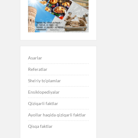
Asarlar
Referatlar
She’riy to’plamlar
Ensiklopediyalar
Qiziqarli faktlar
Ayollar haqida qiziqarli faktlar
Qisqa faktlar