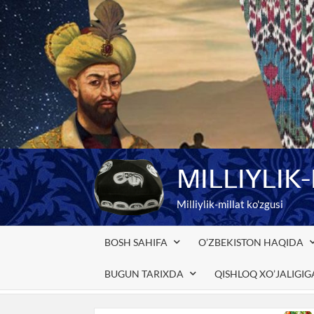
Skip
to
content
MILLIYLIK
Milliylik-millat ko'zgusi
BOSH SAHIFA
O’ZBEKISTON HAQIDA
BUGUN TARIXDA
QISHLOQ XO’JALIGI