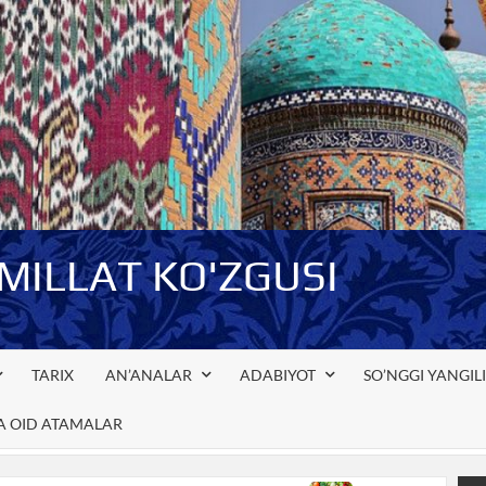
-MILLAT KO'ZGUSI
TARIX
AN’ANALAR
ADABIYOT
SO’NGGI YANGIL
GA OID ATAMALAR