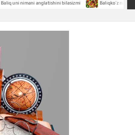
 nimani anglatishini bilasizmi
Baliqko’z nimani anglatishi