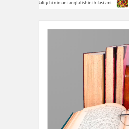
Baliqchi nimani anglatishini bilasizmi
Baliq uni