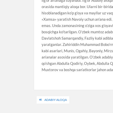
ilg’or an’anaga suyanadi. Ilg’or Adabiy alo
orasida mantiqiy aloqa bor. Ularni bir-birid
hisoblanadigan ko’p g’oya va mayllar uz va
«Xamsa» yaratish Navoiy uchun an’ana edi. 
emas. Unda zamonasining o’ziga xos g’oyavi
bosqichga ko’tarilgan. O’zbek mumtoz adabi
Davlatshoh Samarqandiy, Fazliy kabi adiblar 
yaratganlar. Zahiriddin Muhammad Bobo’rn
kabi asarlari, Munis, Ogahiy, Bayoniy, Mirz
an’analar asosida yaratilgan. O’zbek adabi
qo’shgan Abdulla Qodiriy, Oybek, Abdulla 
Muxtorov va boshqa san’atkorlar jahon adab
Post
ADABIY ALOQA
menyusi