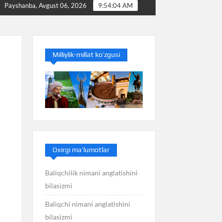
ni bilasizmi
Baliq nimani anglatishini bilasizmi
Payshanba, Avgust 06, 2026
9:54:04 AM
Milliylik-millat ko’zgusi
Oxirgi ma’lumotlar
Baliqchilik nimani anglatishini
bilasizmi
Baliqchi nimani anglatishini
bilasizmi