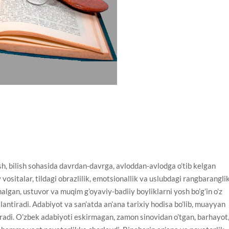
, bilish sohasida davrdan-davrga, avloddan-avlodga o’tib kelgan
y vositalar, tildagi obrazlilik, emotsionallik va uslubdagi rangbaranglik
nalgan, ustuvor va muqim g’oyaviy-badiiy boyliklarni yosh bo’g’in o’z
ojlantiradi. Adabiyot va san’atda an’ana tarixiy hodisa bo’lib, muayyan
tiradi. O’zbek adabiyoti eskirmagan, zamon sinovidan o’tgan, barhayot