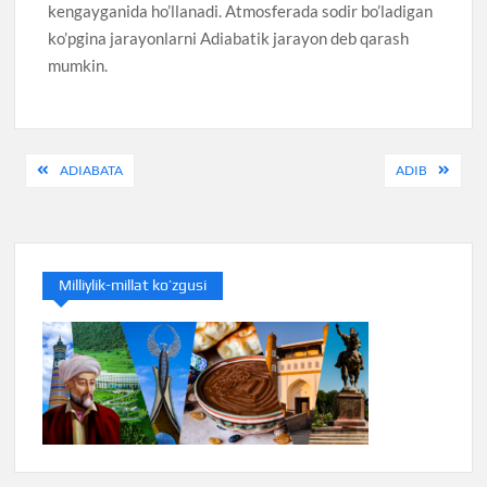
kengayganida ho’llanadi. Atmosferada sodir bo’ladigan
ko’pgina jarayonlarni Adiabatik jarayon deb qarash
mumkin.
Post
ADIABATA
ADIB
menyusi
Milliylik-millat ko’zgusi