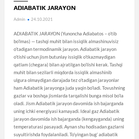
ADIABATIK JARAYON
Admin
24.10.2021
ADIABATIK JARAYON (Yunoncha Adiabatos – o’tib
bo’lmas) — tashqi muhit bilan issiqlik almashinuvisiz
o’tadigan termodinamik jarayon. Adiabatik jarayon
o’tishi uchun jism butunlay issiqlik o’tkazmaydigan
qatlam (chegara) bilan ajratilgan bo’lishi kerak. Tashqi
muhit bilan sezilarli miqdorda issiqlik almashinib
ulgura olmaydigan darajada tez o’tadigan jarayonlar
ham Adiabatik jarayonga juda yaqin bo’ladi. Tovushning
gazlar va boshqa jismlarda tarqalishi bunga misol bo’la
oladi. Jism Adiabatik jarayon davomida ish bajarganda
uning ichki energiyasi kamayadi. Ideal gaz Adiabatik
jarayon davomida ish bajarganda (kengayganda) uning
temperaturasi pasayadi. Aynan shu hodisadan gazlarni
suyultirishda foydalaniladi. To’yingan bug’ adiabatik