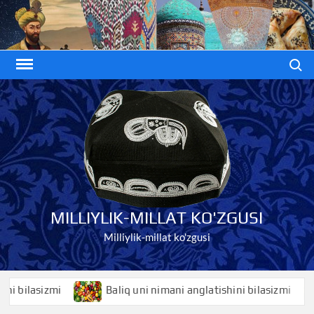
Skip
to
content
Search
MILLIYLIK-MILLAT KO'ZGUSI
Milliylik-millat ko'zgusi
ilasizmi
Baliq uni nimani anglatishini bilasizmi
B