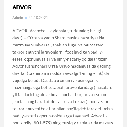
ADVOR
Admin
24.10.2021
ADVOR (Arabcha — aylanalar, turkumlar; birligi —
davr) — O’rta va yaqin Sharq musiqa nazariyasida
mazmunan universal, shaklan tugal va muntazam
takrorlanuvchi jarayonlarni ifodalaydigan badiiy-
estetik qonuniyatlar va ilmiy-nazariy qoidalar tizimi.
Advor tushunchasi O’rta Osiyo madaniyatida qadimgi
davrlar (taxminan miloddan avvalgi 1-ming yillik) da
vujudga keladi. Dastlab u umumiy kosmogonik
mazmunga ega bo’lib, tabiat jarayonlaridagi (masalan,
yil fasllarining almashuvi, muchal-burjlar va osmon
jismlarining harakat doiralari va hokazo) muntazam
takrorlanuvchi holatlar bilan bog’liq deb faraz etilmish
badiiy-estetik qonun-qoidalarga tayanadi. Advor ilk
bor Kindiy (801-879) ning musiqiy risolalarida maxsus