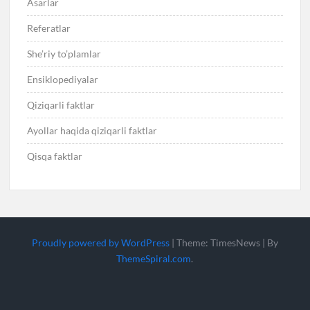
Asarlar
Referatlar
She’riy to’plamlar
Ensiklopediyalar
Qiziqarli faktlar
Ayollar haqida qiziqarli faktlar
Qisqa faktlar
Proudly powered by WordPress
|
Theme: TimesNews
|
By
ThemeSpiral.com
.