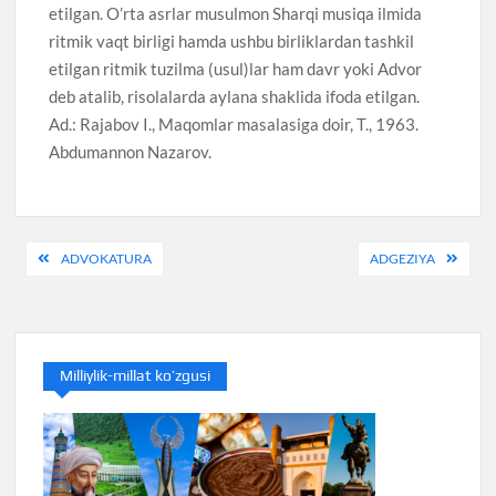
etilgan. O’rta asrlar musulmon Sharqi musiqa ilmida
ritmik vaqt birligi hamda ushbu birliklardan tashkil
etilgan ritmik tuzilma (usul)lar ham davr yoki Advor
deb atalib, risolalarda aylana shaklida ifoda etilgan.
Ad.: Rajabov I., Maqomlar masalasiga doir, T., 1963.
Abdumannon Nazarov.
Post
ADVOKATURA
ADGEZIYA
menyusi
Milliylik-millat ko’zgusi