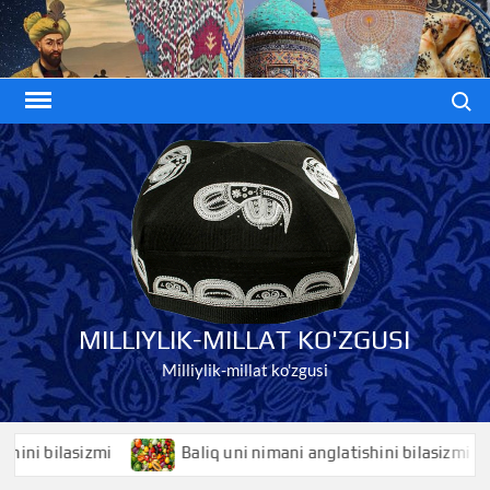
Skip
to
content
Search
MILLIYLIK-MILLAT KO'ZGUSI
Milliylik-millat ko'zgusi
bilasizmi
Baliq uni nimani anglatishini bilasizmi