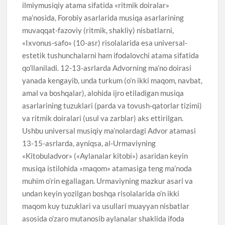
ilmiymusiqiy atama sifatida «ritmik doiralar»
ma’nosida, Forobiy asarlarida musiqa asarlarining
muvaqqat-fazoviy (ritmik, shakliy) nisbatlarni,
«Ixvonus-safo» (10-asr) risolalarida esa universal-
estetik tushunchalarni ham ifodalovchi atama sifatida
qo’llaniladi. 12-13-asrlarda Advorning ma’no doirasi
yanada kengayib, unda turkum (o’n ikki maqom, navbat,
amal va boshqalar), alohida ijro etiladigan musiqa
asarlarining tuzuklari (parda va tovush-qatorlar tizimi)
va ritmik doiralari (usul va zarblar) aks ettirilgan.
Ushbu universal musiqiy ma’nolardagi Advor atamasi
13-15-asrlarda, ayniqsa, al-Urmaviyning
«Kitobuladvor» («Aylanalar kitobi») asaridan keyin
musiqa istilohida «maqom» atamasiga teng ma’noda
muhim o’rin egallagan. Urmaviyning mazkur asari va
undan keyin yozilgan boshqa risolalarida o’n ikki
maqom kuy tuzuklari va usullari muayyan nisbatlar
asosida o’zaro mutanosib aylanalar shaklida ifoda