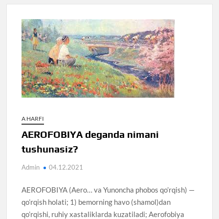
A HARFI
AEROFOBIYA deganda nimani
tushunasiz?
Admin
04.12.2021
AEROFOBIYA (Aero… va Yunoncha phobos qo’rqish) —
qo’rqish holati; 1) bemorning havo (shamol)dan
qo’rqishi, ruhiy xastaliklarda kuzatiladi; Aerofobiya