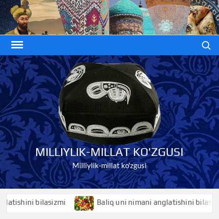
Skip
to
content
Search
MILLIYLIK-MILLAT KO'ZGUSI
Milliylik-millat ko'zgusi
shini bilasizmi
Baliq uni nimani anglatishini bilasizmi