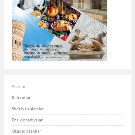
Asarlar
Referatlar
She’riy to’plamlar
Ensiklopediyalar
Qiziqarli faktlar