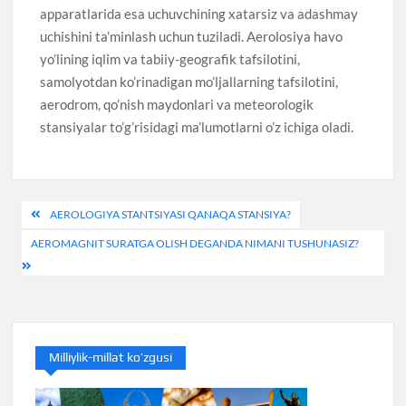
apparatlarida esa uchuvchining xatarsiz va adashmay
uchishini ta’minlash uchun tuziladi. Aerolosiya havo
yo’lining iqlim va tabiiy-geografik tafsilotini,
samolyotdan ko’rinadigan mo’ljallarning tafsilotini,
aerodrom, qo’nish maydonlari va meteorologik
stansiyalar to’g’risidagi ma’lumotlarni o’z ichiga oladi.
Post
AEROLOGIYA STANTSIYASI QANAQA STANSIYA?
menyusi
AEROMAGNIT SURATGA OLISH DEGANDA NIMANI TUSHUNASIZ?
Milliylik-millat ko’zgusi