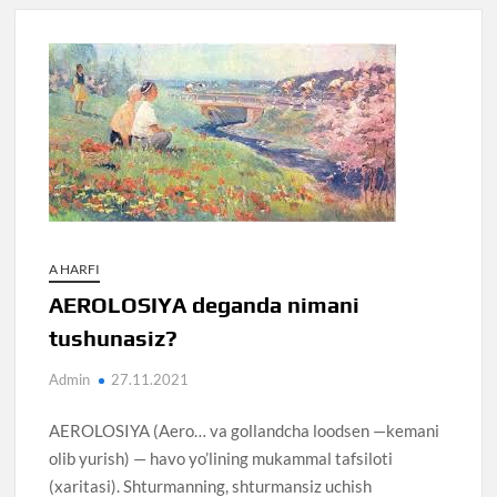
A HARFI
AEROLOSIYA deganda nimani
tushunasiz?
Admin
27.11.2021
AEROLOSIYA (Aero… va gollandcha loodsen —kemani
olib yurish) — havo yo’lining mukammal tafsiloti
(xaritasi). Shturmanning, shturmansiz uchish