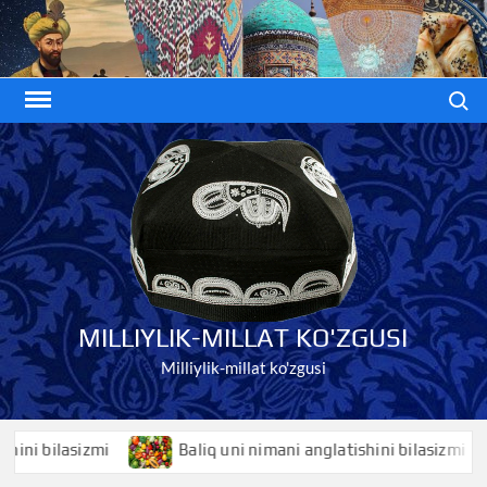
Skip
to
content
Search
MILLIYLIK-MILLAT KO'ZGUSI
Milliylik-millat ko'zgusi
 bilasizmi
Baliq uni nimani anglatishini bilasizmi