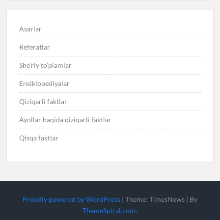
Asarlar
Referatlar
She’riy to’plamlar
Ensiklopediyalar
Qiziqarli faktlar
Ayollar haqida qiziqarli faktlar
Qisqa faktlar
Proudly powered by WordPress
|
Theme: TimesNews
|
By
ThemeSpiral.com
.