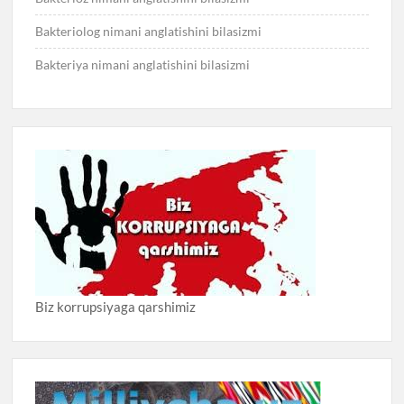
Bakteriolog nimani anglatishini bilasizmi
Bakteriya nimani anglatishini bilasizmi
Biz korrupsiyaga qarshimiz