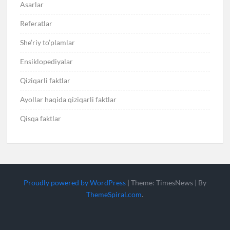
Asarlar
Referatlar
She’riy to’plamlar
Ensiklopediyalar
Qiziqarli faktlar
Ayollar haqida qiziqarli faktlar
Qisqa faktlar
Proudly powered by WordPress
|
Theme: TimesNews
|
By
ThemeSpiral.com
.