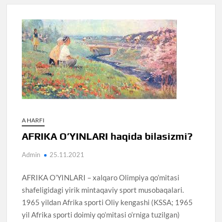
A HARFI
AFRIKA O’YINLARI haqida bilasizmi?
Admin
25.11.2021
AFRIKA O’YINLARI – xalqaro Olimpiya qo’mitasi
shafeligidagi yirik mintaqaviy sport musobaqalari.
1965 yildan Afrika sporti Oliy kengashi (KSSA; 1965
yil Afrika sporti doimiy qo’mitasi o’rniga tuzilgan)