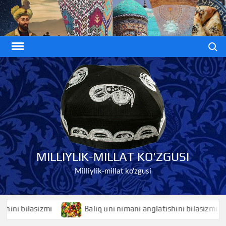
Skip
to
content
Search
MILLIYLIK-MILLAT KO'ZGUSI
Milliylik-millat ko'zgusi
ni bilasizmi
Baliq uni nimani anglatishini bilasizmi