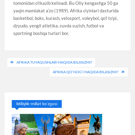
tomonidan o’tkazib kelinadi. Bu Oliy kengashga 50 ga
yaqin mamlakat a’zo (1989). Afrika o’yinlari dasturida
basketbol, boks, kurash, velosport, voleybol, qo’l to’pi,
dzyudo, yengil atletika, suvda suzish, futbol va
sportning boshqa turlari bor.
Post
AFRIKA TUYAQUSHLARI HAQIDA BILASIZMI?
menyusi
AFRIKA QO’NOG’I HAQIDA BILASIZMI?
Milliylik-millat ko’zgusi