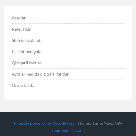
Asarlar
Referatlar
She’riy to’plamlar
Ensiklopediyalar
Qiziqarli faktlar
Ayollar haqida qiziqarli faktlar
Qisqa faktlar
Proudly powered by WordPress
|
Theme: TimesNews
|
By
ThemeSpiral.com
.