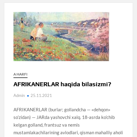
A HARFI
AFRIKANERLAR haqida bilasizmi?
Admin
25.11.2021
AFRIKANERLAR (burlar; gollandcha — «dehqon»
so’zidan) — JARda yashovchi xalq. 18-asrda ko’chib
kelgan golland, frantsuz va nemis
mustamlakachilarining avlodlari, qisman mahalliy aholi