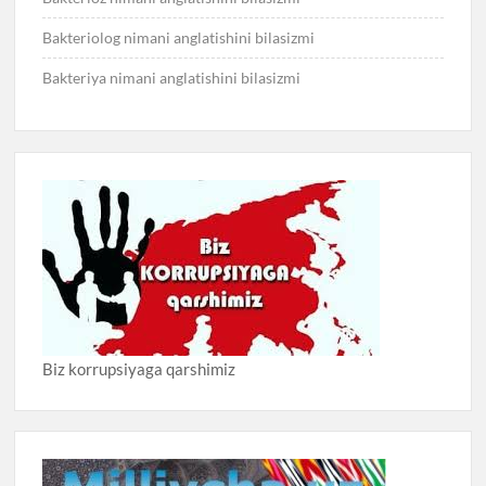
Bakteriolog nimani anglatishini bilasizmi
Bakteriya nimani anglatishini bilasizmi
Biz korrupsiyaga qarshimiz