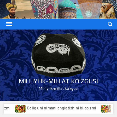
Skip
to
content
Search
MILLIYLIK-MILLAT KO'ZGUSI
Milliylik-millat ko'zgusi
i
Baliq uni nimani anglatishini bilasizmi
Baliqko