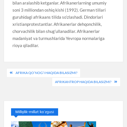
bilan aralashib ketganlar. Afrikanerlarning umumiy
soni 3 milliondan oshiq kishi (1992). German tillari
guruhidagi afrikaans tilida so’zlashadi. Dindorlari
xristianprotestantlar. Afrikanerlar dehqonchilik,
chorvachilik bilan shug’ullanadilar. Afrikanerlar
madaniyat va turmushlarida Yevropa normalariga
rioya qiladilar.
Post
AFRIKA QO’NOG’I HAQIDA BILASIZMI?
menyusi
AFRIKANTROP HAQIDA BILASIZMI?
Milliylik-millat ko’zgusi