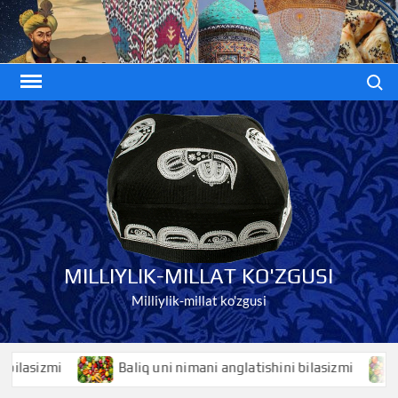
Skip
to
content
Search
MILLIYLIK-MILLAT KO'ZGUSI
Milliylik-millat ko'zgusi
sizmi
Baliq uni nimani anglatishini bilasizmi
Bal