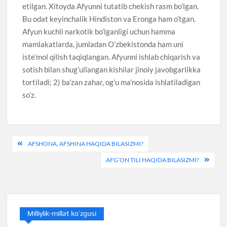
etilgan. Xitoyda Afyunni tutatib chekish rasm bo’lgan.
Bu odat keyinchalik Hindiston va Eronga ham o’tgan.
Afyun kuchli narkotik bo’lganligi uchun hamma
mamlakatlarda, jumladan O’zbekistonda ham uni
iste’mol qilish taqiqlangan. Afyunni ishlab chiqarish va
sotish bilan shug’ullangan kishilar jinoiy javobgarlikka
tortiladi; 2) ba’zan zahar, og’u ma’nosida ishlatiladigan
so’z.
Post
AFSHONA, AFSHINA HAQIDA BILASIZMI?
menyusi
AFG’ON TILI HAQIDA BILASIZMI?
Milliylik-millat ko’zgusi