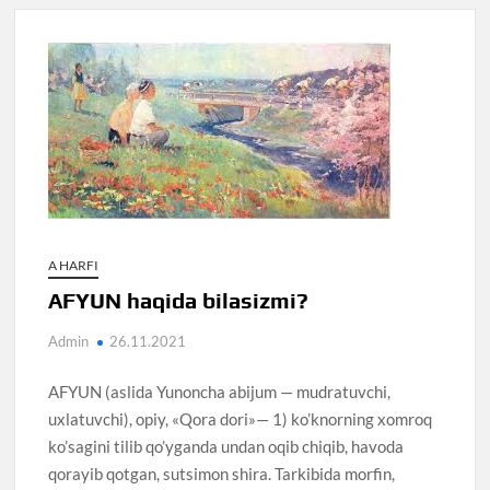
A HARFI
AFYUN haqida bilasizmi?
Admin
26.11.2021
AFYUN (aslida Yunoncha abijum — mudratuvchi,
uxlatuvchi), opiy, «Qora dori»— 1) ko’knorning xomroq
ko’sagini tilib qo’yganda undan oqib chiqib, havoda
qorayib qotgan, sutsimon shira. Tarkibida morfin,