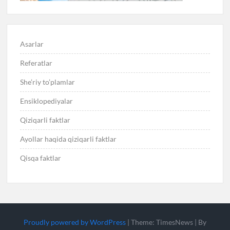
Asarlar
Referatlar
She’riy to’plamlar
Ensiklopediyalar
Qiziqarli faktlar
Ayollar haqida qiziqarli faktlar
Qisqa faktlar
Proudly powered by WordPress
|
Theme: TimesNews
|
By