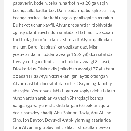
papaverin, kodein, tebain, narkotin va 20 ga yaqin
boshqa alkaloidlar bor. Dam-badam qabul qilib turilsa,
boshqa narkotiklar kabi unga o’rganib qolish mumkin.
Bu hayot uchun xavfli. Afyun preparatlari tibbiyotda
og’riqsizlantiruvchi dori sifatida ishlatiladi. U asosan
tarkibidagi morfin bilan ta’sir etadi. Afyun qadimdan
ma’lum. Bardi (papirus) ga yozilgan qad. Misr
yozuvlarida (miloddan avvalgi 1552 yil) dori sifatida
tavsiya etilgan. Teofrast (miloddan avvalgi 3 – asr),
Dioskoridus-Diskuridis (miloddan avvalgi 77 yil) ham
o’z asarlarida Afyun dori ekanligini aytib o’tishgan.
Afyun dastlab dori sifatida kichik Osiyoning Janubiy
sharqida, Yevropada ishlatilgan va «opiy» deb atalgan.
Yunonlardan arablar va yaqin Sharqdagi boshqa
xalqparga «afyun» shaklida kirgan (o’zbeklar «qora
dori» ham deyishadi). Abu Bakr ar-Roziy, Abu Ali ibn
Sino, Ibn Baytor, Dovuvdi Antokiylarning asarlarida
ham Afyunning tibbiy nafi, ishlatilish usullari bayon