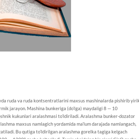
uda va ruda kontsentratlarini maxsus mashinalarda pishirib yiri
termik jarayon. Mashina bunkeriga (do’lga) maydaligi 8 — 10
loshnik kukunlari aralashmasi to’ldiriladi. Aralashma bunker-dozator
. Aralashma maxsus namlagich yordamida ma’lum darajada namlangach,
atiladi. Bu qutiga to’ldirilgan aralashma gorelka tagiga kelgach