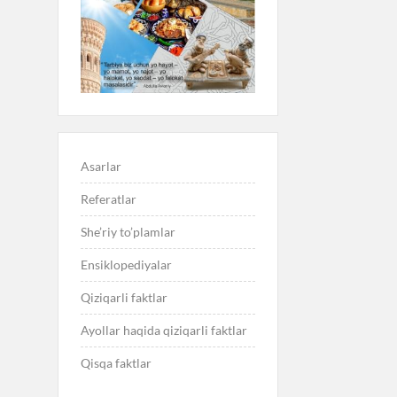
Asarlar
Referatlar
She’riy to’plamlar
Ensiklopediyalar
Qiziqarli faktlar
Ayollar haqida qiziqarli faktlar
Qisqa faktlar