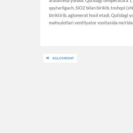
aralashma yonadi. Qutidagi temperatura 11
qaytarilgach, SiO2 bilan birikib, toshqol (sh
biriktirib, aglomerat hosil etadi. Qutidagi y
mahsulotlari ventilyator vositasida mo’rida
Post
AGLOMERAT
menyusi