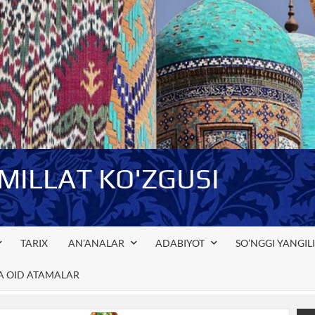
-MILLAT KO'ZGUSI
TARIX
AN’ANALAR
ADABIYOT
SO’NGGI YANGIL
GA OID ATAMALAR