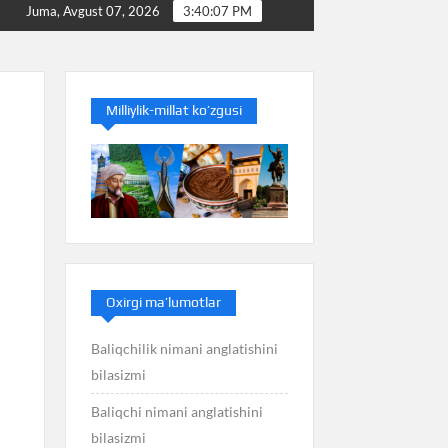
aliq nimani anglatishini bilasizmi
Balans nimani anglatis
Juma, Avgust 07, 2026
3:40:08 PM
Milliylik-millat ko’zgusi
Oxirgi ma’lumotlar
Baliqchilik nimani anglatishini
bilasizmi
Baliqchi nimani anglatishini
bilasizmi