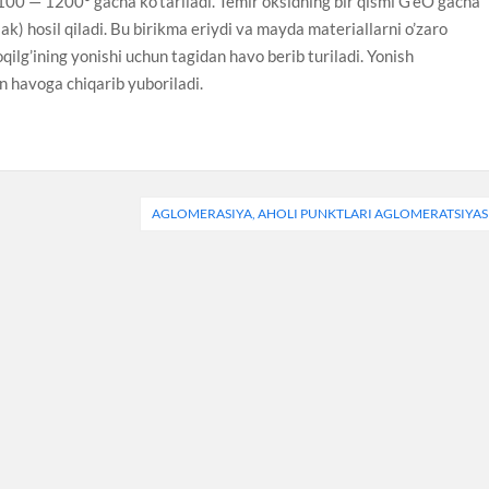
00 — 1200° gacha ko’tariladi. Temir oksidning bir qismi G’eO gacha
lak) hosil qiladi. Bu birikma eriydi va mayda materiallarni o’zaro
oqilg’ining yonishi uchun tagidan havo berib turiladi. Yonish
n havoga chiqarib yuboriladi.
AGLOMERASIYA, AHOLI PUNKTLARI AGLOMERATSIYAS