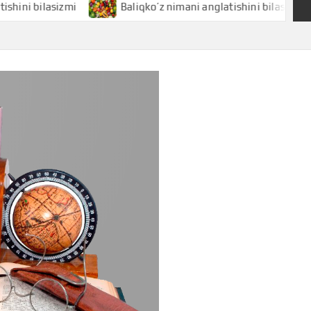
lasizmi
Baliqko’z nimani anglatishini bilasizmi
B