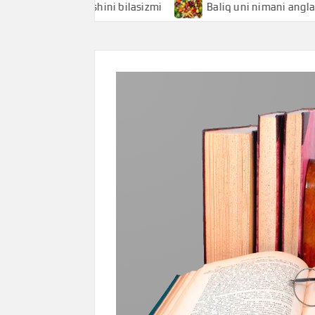
i anglatishini bilasizmi
Baliq uni nimani anglatishini bi