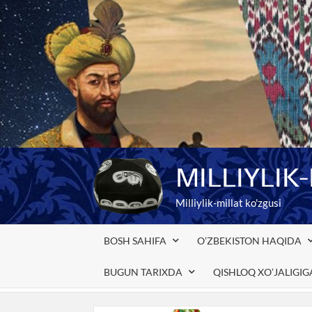
Skip
to
content
MILLIYLIK
Milliylik-millat ko'zgusi
BOSH SAHIFA
O’ZBEKISTON HAQIDA
BUGUN TARIXDA
QISHLOQ XO’JALIGI