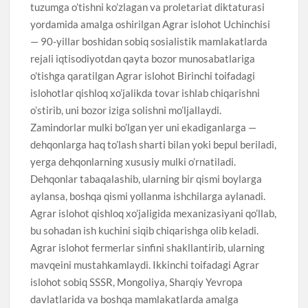
tuzumga o’tishni ko’zlagan va proletariat diktaturasi
yordamida amalga oshirilgan Agrar islohot Uchinchisi
— 90-yillar boshidan sobiq sosialistik mamlakatlarda
rejali iqtisodiyotdan qayta bozor munosabatlariga
o’tishga qaratilgan Agrar islohot Birinchi toifadagi
islohotlar qishloq xo’jalikda tovar ishlab chiqarishni
o’stirib, uni bozor iziga solishni mo’ljallaydi.
Zamindorlar mulki bo’lgan yer uni ekadiganlarga —
dehqonlarga haq to’lash sharti bilan yoki bepul beriladi,
yerga dehqonlarning xususiy mulki o’rnatiladi.
Dehqonlar tabaqalashib, ularning bir qismi boylarga
aylansa, boshqa qismi yollanma ishchilarga aylanadi.
Agrar islohot qishloq xo’jaligida mexanizasiyani qo’llab,
bu sohadan ish kuchini siqib chiqarishga olib keladi.
Agrar islohot fermerlar sinfini shakllantirib, ularning
mavqeini mustahkamlaydi. Ikkinchi toifadagi Agrar
islohot sobiq SSSR, Mongoliya, Sharqiy Yevropa
davlatlarida va boshqa mamlakatlarda amalga