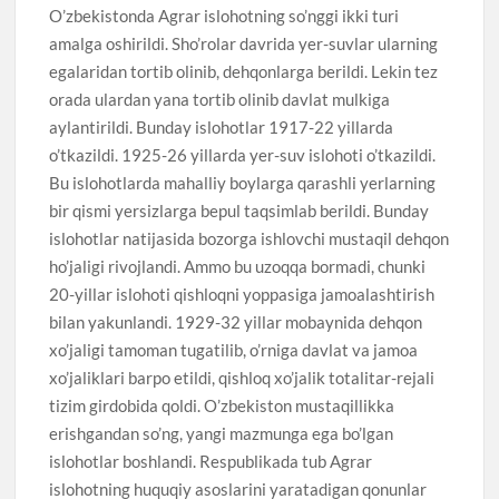
O’zbekistonda Agrar islohotning so’nggi ikki turi
amalga oshirildi. Sho’rolar davrida yer-suvlar ularning
egalaridan tortib olinib, dehqonlarga berildi. Lekin tez
orada ulardan yana tortib olinib davlat mulkiga
aylantirildi. Bunday islohotlar 1917-22 yillarda
o’tkazildi. 1925-26 yillarda yer-suv islohoti o’tkazildi.
Bu islohotlarda mahalliy boylarga qarashli yerlarning
bir qismi yersizlarga bepul taqsimlab berildi. Bunday
islohotlar natijasida bozorga ishlovchi mustaqil dehqon
ho’jaligi rivojlandi. Ammo bu uzoqqa bormadi, chunki
20-yillar islohoti qishloqni yoppasiga jamoalashtirish
bilan yakunlandi. 1929-32 yillar mobaynida dehqon
xo’jaligi tamoman tugatilib, o’rniga davlat va jamoa
xo’jaliklari barpo etildi, qishloq xo’jalik totalitar-rejali
tizim girdobida qoldi. O’zbekiston mustaqillikka
erishgandan so’ng, yangi mazmunga ega bo’lgan
islohotlar boshlandi. Respublikada tub Agrar
islohotning huquqiy asoslarini yaratadigan qonunlar