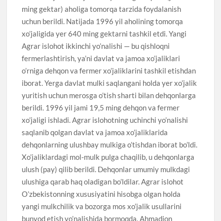
ming gektar) aholiga tomorqa tarzida foydalanish
uchun berildi. Natijada 1996 yil aholining tomorqa
xo’jaligida yer 640 ming gektarni tashkil etdi. Yangi
Agrar islohot ikkinchi yo’nalishi — bu qishloqni
fermerlashtirish, ya’ni davlat va jamoa xo’jaliklari
o’rniga dehqon va fermer xo’jaliklarini tashkil etishdan
iborat. Yerga davlat mulki saqlangani holda yer xo’jalik
yuritish uchun merosga o’tish sharti bilan dehqonlarga
berildi. 1996 yil jami 19,5 ming dehqon va fermer
xo’jaligi ishladi. Agrar islohotning uchinchi yo’nalishi
saqlanib qolgan davlat va jamoa xo’jaliklarida
dehqonlarning ulushbay mulkiga o’tishdan iborat bo’ldi.
Xo’jaliklardagi mol-mulk pulga chaqilib, u dehqonlarga
ulush (pay) qilib berildi. Dehqonlar umumiy mulkdagi
ulushiga qarab haq oladigan bo’ldilar. Agrar islohot
O’zbekistonning xususiyatini hisobga olgan holda
yangi mulkchilik va bozorga mos xo’jalik usullarini
bunyod etish yo’nalishida bormoqda. Ahmadjon