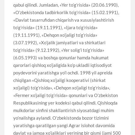
qabul qilindi. Jumladan, «Yer to’g’risida» (20.06.1990),
«O’zbekistonda tadbirkorlik to’g’risida» (15.02.1991),
«Davlat tasarrufidan chiqarish va xususiylashtirish
to’g’risida» (19.11.1991), «Ijara to’g’risida»
(19.11.1991), «Dehqon xo’jaligi to’g’risida»
(3.07.1992), «Xo’jalik jamiyatlari va shirkatlari
to’g’risida» (9.12.1992), «Yer solig’i to’g’risida»
(6.05.1993) va boshqa qonunlar hamda hukumat
qarorlari qishloq xo’jaligida ko’p ukladli iqtisodiyot
poydevorini yaratishga yo’l ochdi. 1998 yil aprelda
chiqilgan «Qishloq xo’jaligi kooperativi (shirkat
xo’jaligi) to’g’risida», «Dehqon xo’jaligi to’g’risida»,
«Fermer xo’jaligi to’g’risida» qonunlari va O’zbekiston
Respublikasining yer kodeksi qabul qilindi. Qishloqda
mulkdorlar sinfini shakllantirish siyosatdagi muhim
yo’nalishga aylandi. O’zbekistonda bozor tizimini
yaratishga qaratilgan yangi Agrar islohot davomida
davlat va jamoa xo’jaliklari yerining bir qismi (jami 500