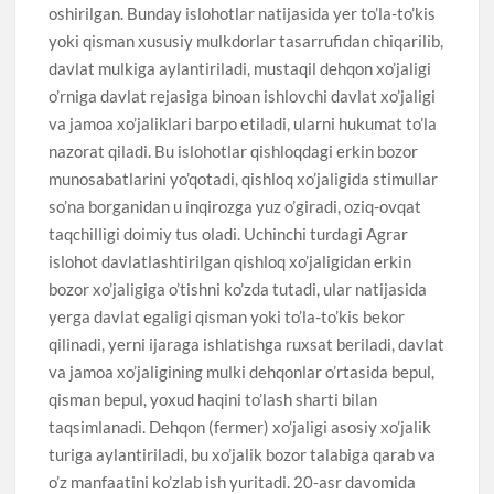
oshirilgan. Bunday islohotlar natijasida yer to’la-to’kis
yoki qisman xususiy mulkdorlar tasarrufidan chiqarilib,
davlat mulkiga aylantiriladi, mustaqil dehqon xo’jaligi
o’rniga davlat rejasiga binoan ishlovchi davlat xo’jaligi
va jamoa xo’jaliklari barpo etiladi, ularni hukumat to’la
nazorat qiladi. Bu islohotlar qishloqdagi erkin bozor
munosabatlarini yo’qotadi, qishloq xo’jaligida stimullar
so’na borganidan u inqirozga yuz o’giradi, oziq-ovqat
taqchilligi doimiy tus oladi. Uchinchi turdagi Agrar
islohot davlatlashtirilgan qishloq xo’jaligidan erkin
bozor xo’jaligiga o’tishni ko’zda tutadi, ular natijasida
yerga davlat egaligi qisman yoki to’la-to’kis bekor
qilinadi, yerni ijaraga ishlatishga ruxsat beriladi, davlat
va jamoa xo’jaligining mulki dehqonlar o’rtasida bepul,
qisman bepul, yoxud haqini to’lash sharti bilan
taqsimlanadi. Dehqon (fermer) xo’jaligi asosiy xo’jalik
turiga aylantiriladi, bu xo’jalik bozor talabiga qarab va
o’z manfaatini ko’zlab ish yuritadi. 20-asr davomida