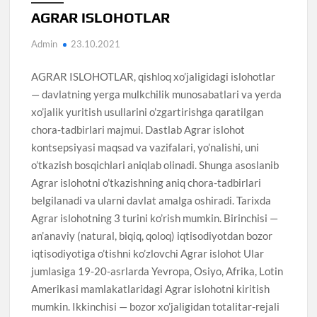
AGRAR ISLOHOTLAR
Admin
23.10.2021
AGRAR ISLOHOTLAR, qishloq xo’jaligidagi islohotlar
— davlatning yerga mulkchilik munosabatlari va yerda
xo’jalik yuritish usullarini o’zgartirishga qaratilgan
chora-tadbirlari majmui. Dastlab Agrar islohot
kontsepsiyasi maqsad va vazifalari, yo’nalishi, uni
o’tkazish bosqichlari aniqlab olinadi. Shunga asoslanib
Agrar islohotni o’tkazishning aniq chora-tadbirlari
belgilanadi va ularni davlat amalga oshiradi. Tarixda
Agrar islohotning 3 turini ko’rish mumkin. Birinchisi —
an’anaviy (natural, biqiq, qoloq) iqtisodiyotdan bozor
iqtisodiyotiga o’tishni ko’zlovchi Agrar islohot Ular
jumlasiga 19-20-asrlarda Yevropa, Osiyo, Afrika, Lotin
Amerikasi mamlakatlaridagi Agrar islohotni kiritish
mumkin. Ikkinchisi — bozor xo’jaligidan totalitar-rejali