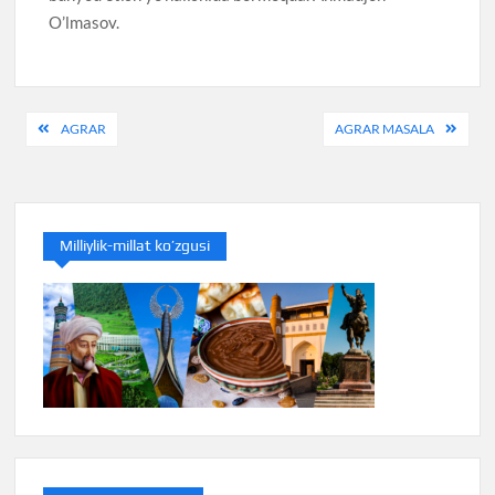
O’lmasov.
Post
AGRAR
AGRAR MASALA
menyusi
Milliylik-millat ko’zgusi