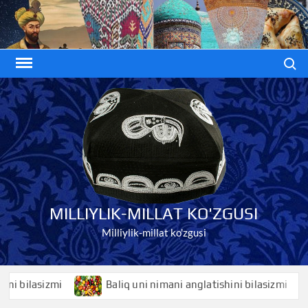
Skip
to
content
Search
MILLIYLIK-MILLAT KO'ZGUSI
Milliylik-millat ko'zgusi
asizmi
Baliq uni nimani anglatishini bilasizmi
Ba