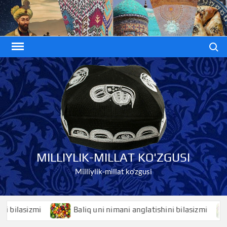
Skip
to
content
Search
MILLIYLIK-MILLAT KO'ZGUSI
Milliylik-millat ko'zgusi
sizmi
Baliq uni nimani anglatishini bilasizmi
Bal