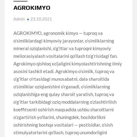
AGROKIMYO
Admin
23.10.2021
AGROKIMYO, agronomik kimyo — tuproq va
o’simliklardagi kimyoviy jarayonlar, o’simliklarning
mineral oziqlanishi, o’g’itlar va tuproqni kimyoviy
meliorasiyalash vositalarini qo’llash to’g’risidagi fan.
Agrokimyo qishloq xo’jaligini kimyolashtirishning ilmiy
asosini tashkil etadi. Agrokimyo o’simlik, tuproq va
o’g’itlar o’rtasidagi munosabatni, dala sharoitida
o’simliklar oziqlanishini o’rganadi, o’simliklarning
oziqlanishiga eng qulay sharoit yaratish, tuproq va
o’g’itlar tarkibidagi oziq moddalarning o’zlashtirilish
koeffitsenti oshirish maqsadida ushbu sharoitlarni
o’zgartirish yo’llarini, shuningdek, hosildorlikni
oshirishning boshqa vositalari — pestisidlar, o’sish
stimulyatorlarini qo’llash, tuproq unumdorligini