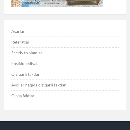
Asarlar
Referatlar
She’riy to’plamlar
Ensiklopediyalar
Qiziqarli faktlar
Ayollar haqida qiziqarli faktlar
Qisqa faktlar