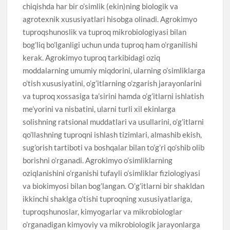
chiqishda har bir o’simlik (ekin)ning biologik va
agrotexnik xususiyatlari hisobga olinadi. Agrokimyo
tuproqshunoslik va tuproq mikrobiologiyasi bilan
bog’liq bo’lganligi uchun unda tuproq ham o’rganilishi
kerak. Agrokimyo tuproq tarkibidagi oziq
moddalarning umumiy miqdorini, ularning o’simliklarga
o’tish xususiyatini, o’g’itlarning o’zgarish jarayonlarini
va tuproq xossasiga ta’sirini hamda o’g’itlarni ishlatish
me’yorini va nisbatini, ularni turli xil ekinlarga
solishning ratsional muddatlari va usullarini, o’g’itlarni
qo’llashning tuproqni ishlash tizimlari, almashib ekish,
sug’orish tartiboti va boshqalar bilan to’g’ri qo’shib olib
borishni o’rganadi. Agrokimyo o’simliklarning
oziqlanishini o’rganishi tufayli o’simliklar fiziologiyasi
va biokimyosi bilan bog’langan. O’g’itlarni bir shakldan
ikkinchi shaklga o’tishi tuproqning xususiyatlariga,
tuproqshunoslar, kimyogarlar va mikrobiologlar
o’rganadigan kimyoviy va mikrobiologik jarayonlarga