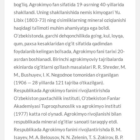
bog’liq. Agrokimyo fan sifatida 19-asrning 40-yillarida
shakllandi. Uning shakllanishida nemis kimyogari Yu.
Libix (1803-73) ning o’simliklarning mineral oziqlanishi
haqidagi ta’limoti muhim ahamiyatga ega bo’ldi.
O’zbekistonda, garchi dehqonchilikda go’ng, kul, loyqa,
qum, paxsa kesaklaridan o’g’it sifatida qadimdan
foydalanib kelingan bo’lsada, Agrokimyo fani tarixi 20-
asrdan boshlanadi. Birinchi agrokimyoviy tajribalarda
ekinlarda o’g’itlarni qo’llash masalalari R. R. Shreder, M.
M., Bushuyev, I. K. Negodnoe tomonidan o’rganilgan
(1906 — 28 yillarda 121 tajriba o’tkazilgan).
Respublikada Agrokimyo fanini rivojlantirishda
O’zbekiston paxtachilik instituti, O’zbekiston Fanlar
Akademiyasi Tuproqshunoslik va agrokimyo instituti
(1977) katta rol o’ynadi. Agrokimyo rivojlanishi bilan
respublikada mineral o’g’itlar sanoati taraqqiy etdi.
Respublikada Agrokimyo fanini rivojlantirishda B. M.
Isayev, M. A. Belousov, N. N. Zelenin, T. S. Zokirov, B. P.