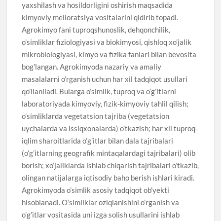
yaxshilash va hosildorligini oshirish maqsadida
kimyoviy melioratsiya vositalarini qidirib topadi.
Agrokimyo fani tuproqshunoslik, dehqonchilik,
o’simliklar fiziologiyasi va biokimyosi, qishloq xo’jalik
mikrobiologiyasi, kimyo va fizika fanlari bilan bevosita
bog’langan. Agrokimyoda nazariy va amaliy
masalalarni o’rganish uchun har xil tadqiqot usullari
qo’llaniladi. Bularga o’simlik, tuproq va o’g’itlarni
laboratoriyada kimyoviy, fizik-kimyoviy tahlil qilish;
o’simliklarda vegetatsion tajriba (vegetatsion
uychalarda va issiqxonalarda) o’tkazish; har xil tuproq-
iqlim sharoitlarida o’g’itlar bilan dala tajribalari
(o’g’itlarning geografik mintaqalardagi tajribalari) olib
borish; xo’jaliklarda ishlab chiqarish tajribalari o’tkazib,
olingan natijalarga iqtisodiy baho berish ishlari kiradi.
Agrokimyoda o’simlik asosiy tadqiqot ob’yekti
hisoblanadi. O’simliklar oziqlanishini o’rganish va
o’g’itlar vositasida uni izga solish usullarini ishlab