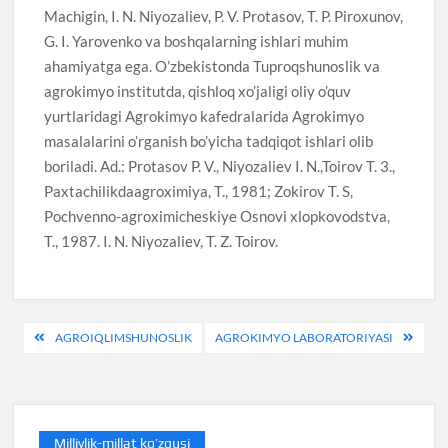
Machigin, I. N. Niyozaliev, P. V. Protasov, T. P. Piroxunov,
G. I. Yarovenko va boshqalarning ishlari muhim
ahamiyatga ega. O’zbekistonda Tuproqshunoslik va
agrokimyo institutda, qishloq xo’jaligi oliy o’quv
yurtlaridagi Agrokimyo kafedralarida Agrokimyo
masalalarini o’rganish bo’yicha tadqiqot ishlari olib
boriladi. Ad.: Protasov P. V., Niyozaliev I. N.,Toirov T. 3.,
Paxtachilikdaagroximiya, T., 1981; Zokirov T. S,
Pochvenno-agroximicheskiye Osnovi xlopkovodstva,
T., 1987. I. N. Niyozaliev, T. Z. Toirov.
Post
AGROIQLIMSHUNOSLIK
AGROKIMYO LABORATORIYASI
menyusi
Milliylik-millat ko’zgusi