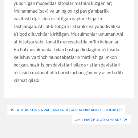
yuborilgan muqaddas kitoblar matnini buzganlar;
Muhammad (sav) va uning oxirgi payg’ambarlik
vazifasi to’g’risida eslatilgan gaplar chiqarib
tashlangan. Ahl ul-kitobga xristianlik va yahudiylikka
e’tiqod qiluvchilar kiritilgan. Musulmonlar umuman Ahl
ul-kitobga sabr-toqatli munosabatda bo’lib kelganlar.
Bu hol musulmonlar bilan boshqa dindagilar o’rtasida
kelishuv va tinch munosabatlar o’rnatilishiga imkon
bergan, hozir Islom davlatlari bilan xristian davlatlari
o’rtasida muloqot olib borish uchun g’oyaviy asos bo’lib
xizmat qiladi.
Post
AHL AS-SUNNA VAL-JAMOA DEGANDA NIMANI TUSHUNASIZ?
menyusi
AHLI HAQ BULAR KIMLAR?