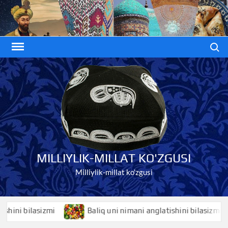
Skip
to
content
Search
MILLIYLIK-MILLAT KO'ZGUSI
Milliylik-millat ko'zgusi
i bilasizmi
Baliq uni nimani anglatishini bilasizmi