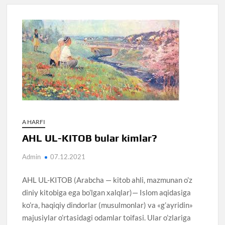
A HARFI
AHL UL-KITOB bular kimlar?
Admin
07.12.2021
AHL UL-KITOB (Arabcha — kitob ahli, mazmunan o’z
diniy kitobiga ega bo’lgan xalqlar)— Islom aqidasiga
ko’ra, haqiqiy dindorlar (musulmonlar) va «g’ayridin»
majusiylar o’rtasidagi odamlar toifasi. Ular o’zlariga