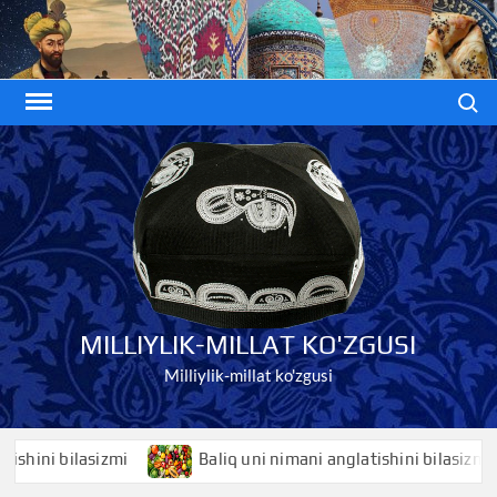
Skip
to
content
Search
MILLIYLIK-MILLAT KO'ZGUSI
Milliylik-millat ko'zgusi
ni bilasizmi
Baliq uni nimani anglatishini bilasizmi