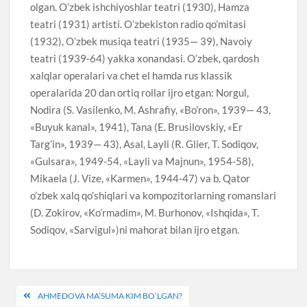
olgan. O’zbek ishchiyoshlar teatri (1930), Hamza
teatri (1931) artisti. O’zbekiston radio qo’mitasi
(1932), O’zbek musiqa teatri (1935— 39), Navoiy
teatri (1939-64) yakka xonandasi. O’zbek, qardosh
xalqlar operalari va chet el hamda rus klassik
operalarida 20 dan ortiq rollar ijro etgan: Norgul,
Nodira (S. Vasilenko, M. Ashrafiy, «Bo’ron», 1939— 43,
«Buyuk kanal», 1941), Tana (E. Brusilovskiy, «Er
Targ’in», 1939— 43), Asal, Layli (R. Glier, T. Sodiqov,
«Gulsara», 1949-54, «Layli va Majnun», 1954-58),
Mikaela (J. Vize, «Karmen», 1944-47) va b. Qator
o’zbek xalq qo’shiqlari va kompozitorlarning romanslari
(D. Zokirov, «Ko’rmadim», M. Burhonov, «Ishqida», T.
Sodiqov, «Sarvigul»)ni mahorat bilan ijro etgan.
Post
AHMEDOVA MA’SUMA KIM BO’LGAN?