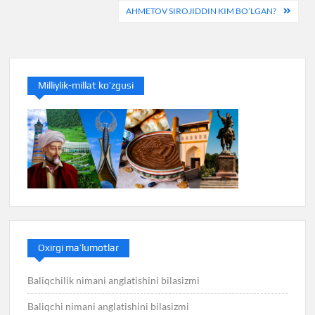
menyusi
AHMETOV SIROJIDDIN KIM BO’LGAN?
Milliylik-millat ko’zgusi
Oxirgi ma’lumotlar
Baliqchilik nimani anglatishini bilasizmi
Baliqchi nimani anglatishini bilasizmi