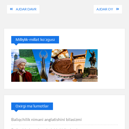
Post
AJDAR DAVR
AJDAR OY
menyusi
Milliylik-millat ko’zgusi
Oxirgi ma’lumotlar
Baliqchilik nimani anglatishini bilasizmi