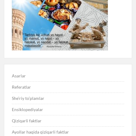
Asarlar
Referatlar
She’riy to’plamlar
Ensiklopediyalar
Qiziqarli faktlar
Ayollar haqida qiziqarli faktlar