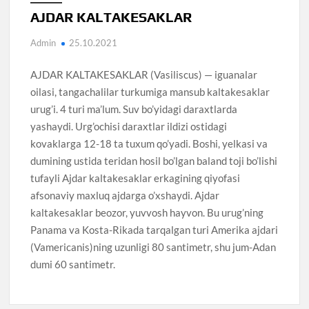
AJDAR KALTAKESAKLAR
Admin
25.10.2021
AJDAR KALTAKESAKLAR (Vasiliscus) — iguanalar
oilasi, tangachalilar turkumiga mansub kaltakesaklar
urug’i. 4 turi ma’lum. Suv bo’yidagi daraxtlarda
yashaydi. Urg’ochisi daraxtlar ildizi ostidagi
kovaklarga 12-18 ta tuxum qo’yadi. Boshi, yelkasi va
dumining ustida teridan hosil bo’lgan baland toji bo’lishi
tufayli Ajdar kaltakesaklar erkagining qiyofasi
afsonaviy maxluq ajdarga o’xshaydi. Ajdar
kaltakesaklar beozor, yuvvosh hayvon. Bu urug’ning
Panama va Kosta-Rikada tarqalgan turi Amerika ajdari
(Vamericanis)ning uzunligi 80 santimetr, shu jum-Adan
dumi 60 santimetr.