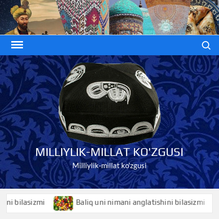
Skip
to
content
Search
MILLIYLIK-MILLAT KO'ZGUSI
Milliylik-millat ko'zgusi
ilasizmi
Baliq uni nimani anglatishini bilasizmi