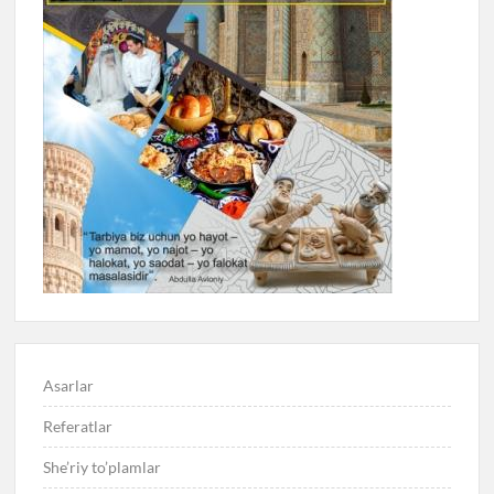
Asarlar
Referatlar
She’riy to’plamlar