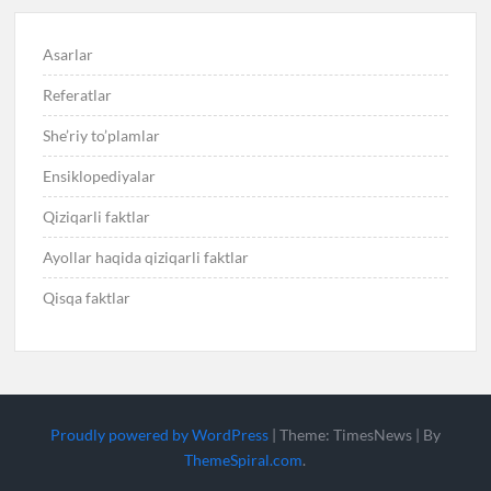
Asarlar
Referatlar
She’riy to’plamlar
Ensiklopediyalar
Qiziqarli faktlar
Ayollar haqida qiziqarli faktlar
Qisqa faktlar
Proudly powered by WordPress
|
Theme: TimesNews
|
By
ThemeSpiral.com
.