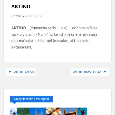
AKTINO
Admin
28.10.2021
AKTINO… (Yunoncha actis — nur) — qo’shma so’zlar
tarkibiy qismi. «Nur», “nurlanish», «nur energiyasiga
oid» ma’nolarini bildiradi (masalan, aktinometr,
aktinoidlar).
Post
AKTINIYALAR
AKTINOBASILLYOZ
menyusi
Milliylik-millat ko’zgusi